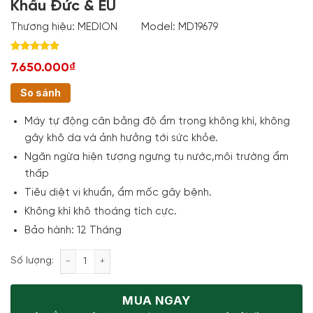
Khẩu Đức & EU
Thương hiệu:
MEDION
Model:
MD19679
Rated
1
5.00
7.650.000₫
out of 5
based on
customer
So sánh
rating
Máy tự động cân bằng độ ẩm trong không khí, không
gây khô da và ảnh hưởng tới sức khỏe.
Ngăn ngừa hiện tượng ngưng tụ nước,môi trường ẩm
thấp
Tiêu diệt vi khuẩn, ẩm mốc gây bệnh.
Không khí khô thoáng tích cực.
Bảo hành: 12 Tháng
Máy Hút Ẩm Medion MD 19679 - Nhập Khẩu Đức & E
Số lượng:
MUA NGAY