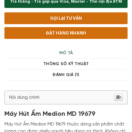
Trả thẳng - Trả góp qua Visa, Master - Thẻ nội địa ATM
GỌI LẠI TƯ VẤN
ĐẶT HÀNG NHANH
MÔ TẢ
THÔNG SỐ KỸ THUẬT
ĐÁNH GIÁ (1)
Nội dung chính
Máy Hút Ẩm Medion MD 19679
Máy Hút Ẩm Medion MD 19679 thuộc dòng sản phẩm chất
lượng cao được nhiều người tiêu dùng ưa thích. Không chỉ