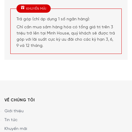
Máy hút ẩm giúp ngăn ngừa hiện tượng ngưng tụ nước,
KHUYẾN MÃI
cho môi trường ẩm thấp không còn hơi nước gây vi
Trả góp (chỉ áp dụng 1 số ngân hàng):
khuẩn ẩm mốc, gây bệnh sống trong điều kiện môi
Chỉ cần mua sắm hàng hóa có tổng giá trị trên 3
trường này sẽ không thể phát tán và sinh sống.
triệu trở lên tại Minh House, quý khách sẽ được trả
Máy hút ẩm được trang bị công nghệ đuổi muỗi. Đây là
góp với lãi suất cực kỳ ưu đãi cho các kỳ hạn 3, 6,
một điều rất đáng để bạn lựa chọn ngay một chiếc cho
9 và 12 tháng.
gia đình.
Hệ thống lọc khí cũng giúp cho không gian trong phòng
trở nên thoáng đãng và trong lành hơn.
VỀ CHÚNG TÔI
Giới thiệu
Tin tức
Khuyến mãi