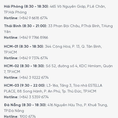
Hải Phòng (8:30 - 18:30):
465 Võ Nguyên Giáp, P.Lê Chân,
TP.Hải Phòng
Hotline:
(+84) 9 6618 6774
Để đặt mua sản phẩm
“ Máy Hút Ẩm Medion MD 19679 ”
Thái Bình (8:30 - 21:00):
33 Phan Bội Châu, P.Thái Bình, T.Hưng
Yên
Quý vị hãy gọi điện trực tiếp vào Hotline:
1900 6774
để
Hotline:
(+84) 9 7766 8966
nhận được những tư vấn chi tiết và đặt mua sản phẩm.
Hoặc đặt hàng trực tiếp trên website. Nhân viên tổng đài
HCM-01 (8:30 - 18:30):
344 Cộng Hòa, P. 13, Q. Tân Bình,
của Minh House sẽ gọi lại để xác nhận đơn hàng với quý
TP.HCM
khách.
Hotline:
(+84) 9 7374 6774
HCM-02 (8:30 - 18:30):
Số 52, đường số 4, KDC Himlam, Quận
7, TP.HCM
Hotline:
(+84) 3 9222 6774
HCM-03 (9:30 - 22:00):
L3-16a, Tầng 3, Tòa nhà ESTELLA
PLACE, 88 Song Hành, P. An Phú, Tp. Thủ Đức, TP.HCM
Hotline:
(+84) 3 5359 6774
Đà Nẵng (8:30 - 18:30):
416 Nguyễn Hữu Thọ, P. Khuê Trung,
TP.Đà Nẵng
Hotline:
1900 6774