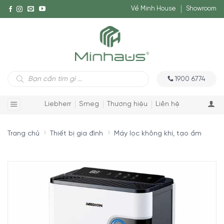
Về Minh House
Showroom
Tìm
1900 6774
kiếm
sản
phẩm
Liebherr
Smeg
Thương hiệu
Liên hệ
Trang chủ
Thiết bị gia đình
Máy lọc không khí, tạo ẩm