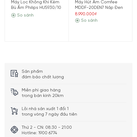
Tiết kiệm với công suất tiêu hao 270W.
Máy Lọc Không Khí Kèm
Máy Hút Ẩm Comfee
Bù Ẩm Philips HU5930/10
MDDF-20DEN7 Nắp Đen
Hạn chế tạo điều kiện phát sinh vi khuẩn và các tác
8.990.000₫
So sánh
nhân gây bệnh hô hấp,
…
So sánh
Sản phẩm
đảm bảo chất lượng
Miễn phí giao hàng
trong bán kính 20km
Lỗi nhà sản xuất 1 đổi 1
trong vòng 7 ngày đầu tiên
Trang bị nhiều tính năng tiện ích và thông
Thứ 2 - CN: 08:30 - 21:00
dụng
Hotline: 1900 6774