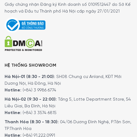
tốc độ cao. Vận hành bởi động cơ mạnh mẽ cùng cảm
Giấy chứng nhận Đăng ký Kinh doanh số 0109512447 do Sở Kế
biến hơi ẩm thông minh giúp xác định vùng cần khắc phục,
hoạch và Đầu tư Thành phố Hà Nội cấp ngày 27/01/2021
tập trung năng lượng giải quyết đúng vấn đề giúp hiệu
quả cao hơn, hút ẩm nhanh hơn và tiết kiệm điện hơn nữa.
Kể cả khi bạn là người bận rộn và thiếu kiên nhẫn thì cũng
sẽ hài lòng bởi chỉ mất chưa đến 15 phút cả căn phòng đã
như khoác lên tấm áo mới, khô thoáng, trong lành và
thoải mái hơn.
HỆ THỐNG SHOWROOM
Hà Nội-01 (8:30 - 21:00):
SH08 Chung cư Anland, KĐT Mới
Dương Nội, Hà Đông, Hà Nội
Hotline:
(+84) 3 9986 6774
Hà Nội-02 (9:30 - 22:00):
Tầng 5, Lotte Department Store, 54
Liễu Giai, Ba Đình, Hà Nội
Hotline:
(+84) 3 3574 6815
Thanh Hóa (8:30 - 18:30):
04/06 Dương Đình Nghệ, P.Tân Sơn,
TP.Thanh Hóa
Hotline:
(+84) 91.222.0991