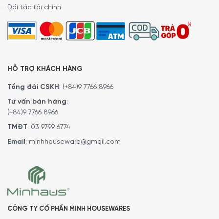
Đối tác tài chính
HỖ TRỢ KHÁCH HÀNG
Tổng đài CSKH
:
(+84)9 7766 8966
Tư vấn bán hàng
:
(+84)9 7766 8966
TMĐT
:
03 9799 6774
Email
:
minhhouseware@gmail.com
Bạn có thể hút ẩm bất cứ lúc nào và bất cứ
nơi nào
CÔNG TY CỔ PHẦN MINH HOUSEWARES
Máy hút ẩm Medion MD 19679 tự tin bởi khả năng hút ẩm