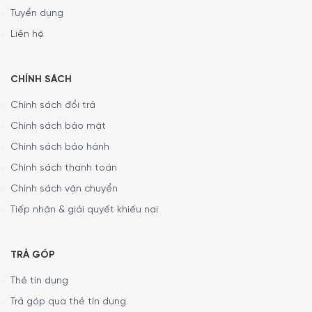
Tuyển dụng
Liên hệ
Cảm biến độ ẩm
CHÍNH SÁCH
Thiết bị sẽ tự động tắt ngay khi đạt đến độ ẩm mong
Chính sách đổi trả
muốn. Tự động ngắt để chống tràn khi bình chứa nước
Chính sách bảo mật
đầy. Trang bị hệ thống cảnh báo khi ngăn chứa nước đầy.
Chính sách bảo hành
Chức năng tự khởi động lại
Chính sách thanh toán
Chính sách vận chuyển
Nếu thiết bị tắt đột ngột do cắt điện, thiết bị sẽ khởi
động lại với cài đặt đã chọn ngay sau khi nguồn điện
Tiếp nhận & giải quyết khiếu nại
được cấp lại.
TRẢ GÓP
Thẻ tín dụng
Trả góp qua thẻ tín dụng