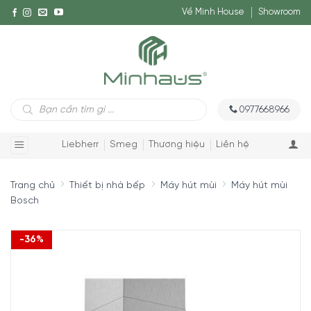
Về Minh House
Showroom
Tìm
0977668966
kiếm
sản
phẩm
Liebherr
Smeg
Thương hiệu
Liên hệ
Trang chủ
Thiết bị nhà bếp
Máy hút mùi
Máy hút mùi
Bosch
-36%