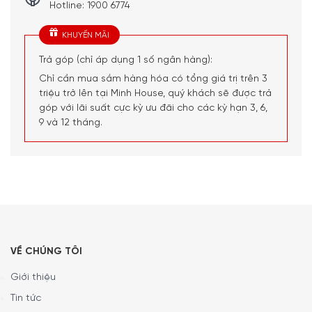
DWB77IM50 Series 4
Hotline: 1900 6774
Giữ mọi thứ trong tầm kiểm soát:
Với điều khiển
KHUYẾN MÃI
TouchControl đơn giản, bạn có thể chọn trực tiếp tất cả
Trả góp (chỉ áp dụng 1 số ngân hàng):
các chức năng của máy hút mùi một cách đơn giản và
Chỉ cần mua sắm hàng hóa có tổng giá trị trên 3
trực quan.
triệu trở lên tại Minh House, quý khách sẽ được trả
góp với lãi suất cực kỳ ưu đãi cho các kỳ hạn 3, 6,
9 và 12 tháng.
Tận hưởng cảm giác sảng khoái trước, trong và sau khi
VỀ CHÚNG TÔI
nấu nướng với bộ lọc dầu mỡ của Máy Hút Mùi Bosch
Đức DWB77IM50:
Các bộ lọc dầu mỡ giữ lại lượng dầu mỡ
Giới thiệu
và các hạt lớn nhất có trong không khí, do đó đảm bảo
Tin tức
hiệu suất tối đa trong hoạt động của máy hút mùi. Để duy