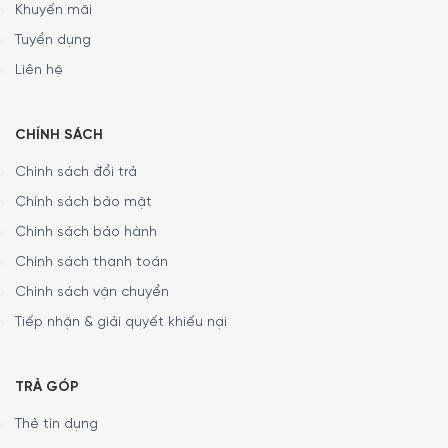
Khuyến mãi
trì hoạt động bình thường, các bộ lọc phải được rửa mỗi
Tuyển dụng
tháng một lần, bằng tay hoặc trong máy rửa bát.
Liên hệ
CHÍNH SÁCH
Chính sách đổi trả
Chính sách bảo mật
Chính sách bảo hành
Chính sách thanh toán
Chính sách vận chuyển
Tiếp nhận & giải quyết khiếu nại
Lượng không khí tưởng cho mọi kích thước nhà bếp:
Cho
dù bạn có một nhà bếp và phòng khách không gian mở
TRẢ GÓP
hay một nhà bếp nhỏ, độc lập, chúng tôi có lượng không
khí lý tưởng cho tất cả các loại kích thước nhà bếp. Việc
Thẻ tín dụng