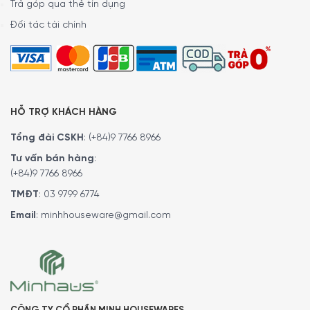
thay mới không khí nên diễn ra từ 6 đến 12 lần một giờ để
Trả góp qua thẻ tín dụng
đảm bảo môi trường dễ chịu liên tục. Muốn vậy, lưu lượng
Đối tác tài chính
gió hoặc công suất của máy hút mùi phải phù hợp với thể
tích của căn phòng.
HỖ TRỢ KHÁCH HÀNG
Tổng đài CSKH
:
(+84)9 7766 8966
Tư vấn bán hàng
:
(+84)9 7766 8966
TMĐT
:
03 9799 6774
Email
:
minhhouseware@gmail.com
Bản vẽ kích thước lắp đặt sản phẩm: