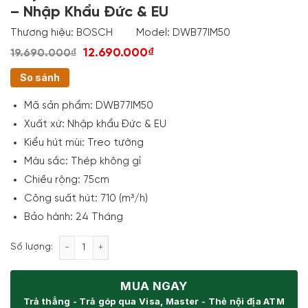
– Nhập Khẩu Đức & EU
Thương hiệu:
BOSCH
Model:
DWB77IM50
12.690.000₫
19.690.000₫
So sánh
Mã sản phẩm:
DWB77IM50
Xuất xứ:
Nhập khẩu Đức & EU
Kiểu hút mùi:
Treo tường
Màu sắc:
Thép không gỉ
Chiều rộng:
75cm
Công suất hút:
710 (m³/h)
Bảo hành: 24 Tháng
Máy Hút Mùi Bosch DWB77IM50 Series 4 - Nhập Khẩ
Số lượng:
MUA NGAY
Trả thẳng - Trả góp qua Visa, Master - Thẻ nội địa ATM