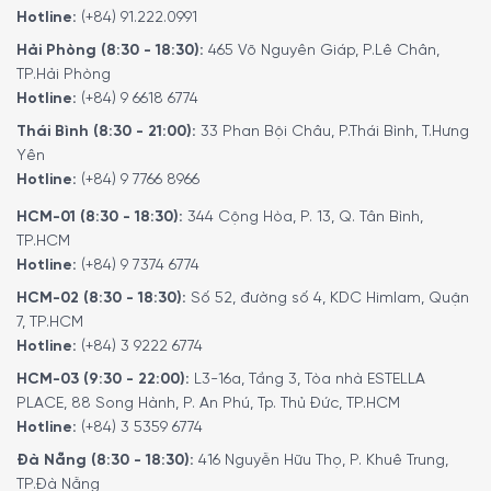
Hotline:
(+84) 91.222.0991
Hải Phòng (8:30 - 18:30):
465 Võ Nguyên Giáp, P.Lê Chân,
TP.Hải Phòng
Hotline:
(+84) 9 6618 6774
Thái Bình (8:30 - 21:00):
33 Phan Bội Châu, P.Thái Bình, T.Hưng
Yên
Hotline:
(+84) 9 7766 8966
HCM-01 (8:30 - 18:30):
344 Cộng Hòa, P. 13, Q. Tân Bình,
TP.HCM
Hotline:
(+84) 9 7374 6774
HCM-02 (8:30 - 18:30):
Số 52, đường số 4, KDC Himlam, Quận
7, TP.HCM
Hotline:
(+84) 3 9222 6774
HCM-03 (9:30 - 22:00):
L3-16a, Tầng 3, Tòa nhà ESTELLA
PLACE, 88 Song Hành, P. An Phú, Tp. Thủ Đức, TP.HCM
Hotline:
(+84) 3 5359 6774
Đà Nẵng (8:30 - 18:30):
416 Nguyễn Hữu Thọ, P. Khuê Trung,
Quý vị hãy gọi điện trực tiếp vào Hotline:
19006774
để
TP.Đà Nẵng