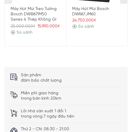
Mức độ lọc dầu mỡ cao: nó giữ lại khoảng 85% lượng
Máy Hút Mùi Treo Tường
Máy Hút Mùi Bosch
chất béo trong không khí nhà bếp.
Bosch DWB67IM50
DWK67JM60
Series 4 Thép Không Gỉ
24.750.000₫
25.000.000₫
15.990.000₫
So sánh
So sánh
Sản phẩm
đảm bảo chất lượng
Miễn phí giao hàng
trong bán kính 20km
Đèn LED chiếu sáng: tiết kiệm năng lượng tối đa.
Mức công suất chuyên sâu: khử mùi hôi nhanh chóng và
Lỗi nhà sản xuất 1 đổi 1
hiệu quả.
trong vòng 7 ngày đầu tiên
Đặc điểm nổi bật ở Máy Hút Mùi Bosch
Thứ 2 - CN: 08:30 - 21:00