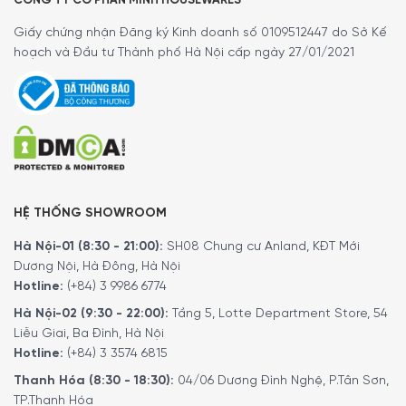
CÔNG TY CỔ PHẦN MINH HOUSEWARES
Giấy chứng nhận Đăng ký Kinh doanh số 0109512447 do Sở Kế
hoạch và Đầu tư Thành phố Hà Nội cấp ngày 27/01/2021
HỆ THỐNG SHOWROOM
Hà Nội-01 (8:30 - 21:00):
SH08 Chung cư Anland, KĐT Mới
Dương Nội, Hà Đông, Hà Nội
Hotline:
(+84) 3 9986 6774
Hà Nội-02 (9:30 - 22:00):
Tầng 5, Lotte Department Store, 54
Liễu Giai, Ba Đình, Hà Nội
Hotline:
(+84) 3 3574 6815
Thanh Hóa (8:30 - 18:30):
04/06 Dương Đình Nghệ, P.Tân Sơn,
TP.Thanh Hóa