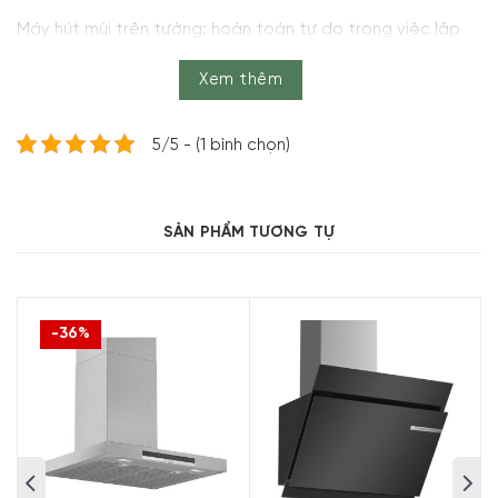
Máy hút mùi trên tường: hoàn toàn tự do trong việc lập
kế hoạch cho nhà bếp của bạn.
Xem thêm
Điều khiển TouchSelect: để truy cập nhanh vào mức
công suất và ánh sáng.
5/5 - (1 bình chọn)
SẢN PHẨM TƯƠNG TỰ
-36%
Im lặng: công suất khai thác tối đa với tiếng ồn tối
thiểu.