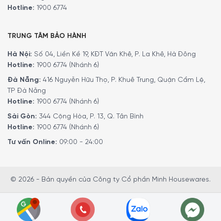
nhận được những tư vấn chi tiết và đặt mua sản phẩm.
Hotline:
1900 6774
Hoặc đặt hàng trực tiếp trên website
,
Minh House
sẽ gọi
lại để xác nhận đơn hàng với quý khách.
TRUNG TÂM BẢO HÀNH
Hà Nội:
Số 04, Liền Kề 19, KĐT Văn Khê, P. La Khê, Hà Đông
Hotline:
1900 6774 (Nhánh 6)
Đà Nẵng:
416 Nguyễn Hữu Thọ, P. Khuê Trung, Quận Cẩm Lệ,
TP Đà Nẵng
Hotline:
1900 6774 (Nhánh 6)
Sài Gòn:
344 Cộng Hòa, P. 13, Q. Tân Bình
Hotline:
1900 6774 (Nhánh 6)
Tư vấn Online:
09:00 - 24:00
minhhouseware.com.vn/…/may-hut-mui-bosch-
© 2026 - Bản quyền của Công ty Cổ phần Minh Housewares.
dwb77im50
5/5 - (1 bình chọn)