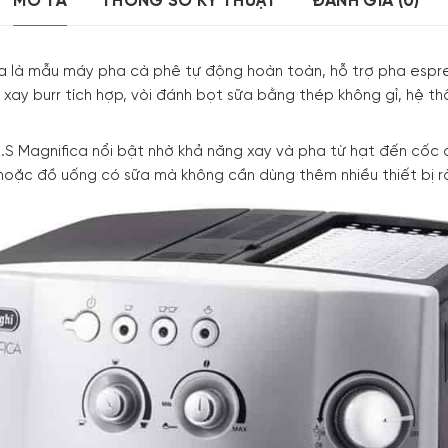
MÔ TẢ
THÔNG SỐ KỸ THUẬT
ĐÁNH GIÁ (0)
 là mẫu máy pha cà phê tự động hoàn toàn, hỗ trợ pha espr
xay burr tích hợp, vòi đánh bọt sữa bằng thép không gỉ, hệ th
S Magnifica nổi bật nhờ khả năng xay và pha từ hạt đến cốc c
 hoặc đồ uống có sữa mà không cần dùng thêm nhiều thiết bị rờ