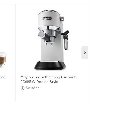
fica
Máy pha cafe thủ công DeLonghi
Máy pha caf
EC685.W Dedica Style
EC785.GY De
So sánh
So sánh