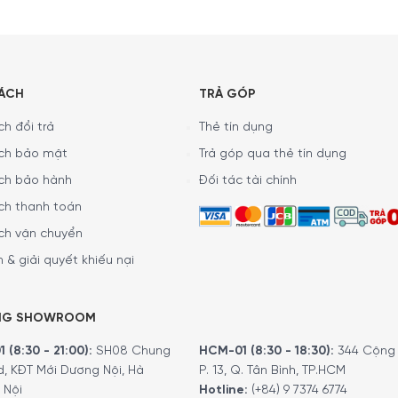
hệ xay hạt với mức độ xay có thể điều chỉnh, giúp người dùng
xác cao, hỗ trợ xay hạt đồng đều hơn trước khi chiết xuất. Đây
ha
SÁCH
TRẢ GÓP
h đổi trả
Thẻ tín dụng
ợng bột cà phê còn sót lại bên trong sau mỗi chu trình. Nhờ v
ới người uống cà phê hằng ngày, điểm này giúp hương vị ổn định
ch bảo mật
Trả góp qua thẻ tín dụng
ch bảo hành
Đối tác tài chính
ch thanh toán
ch vận chuyển
 & giải quyết khiếu nại
NG SHOWROOM
 (8:30 - 21:00):
SH08 Chung
HCM-01 (8:30 - 18:30):
344 Cộng 
d, KĐT Mới Dương Nội, Hà
P. 13, Q. Tân Bình, TP.HCM
 Nội
Hotline:
(+84) 9 7374 6774