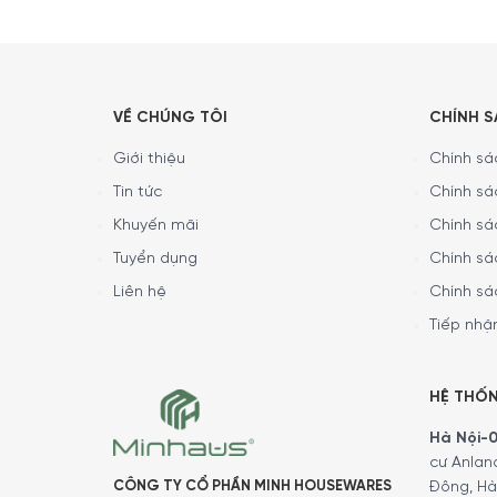
Delonghi ESAM4200.S Magnifica tích hợp công ng
xay burr hình nón được hiệu chỉnh với độ chính 
hương thơm rõ và vị espresso cân bằng hơn.
Giữ cà phê tươi sau mỗi lần p
VỀ CHÚNG TÔI
CHÍNH 
Giới thiệu
Chính sác
Cơ chế xay của máy được thiết kế để hạn chế lư
tươi mới, giảm tình trạng lẫn mùi của bột cũ. V
Tin tức
Chính sá
phê tồn đọng.
Khuyến mãi
Chính sá
Tuyển dụng
Chính sá
Liên hệ
Chính sá
Tiếp nhận
HỆ THỐ
Hà Nội-01
cư Anlan
CÔNG TY CỔ PHẦN MINH HOUSEWARES
Đông, Hà