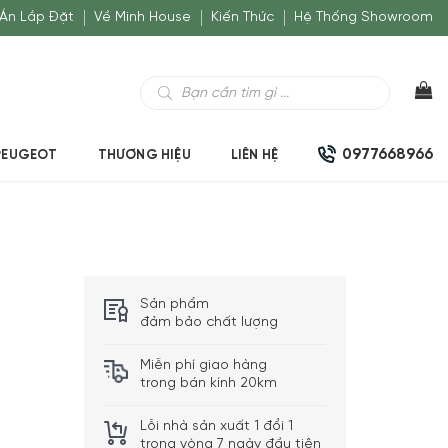
Án Lắp Đặt
Về Minh House
Kiến Thức
Hệ Thống Showroom
Tìm
kiếm
sản
phẩm
0977668966
PEUGEOT
THƯƠNG HIỆU
LIÊN HỆ
Sản phẩm
đảm bảo chất lượng
Miễn phí giao hàng
trong bán kính 20km
Lỗi nhà sản xuất 1 đổi 1
trong vòng 7 ngày đầu tiên