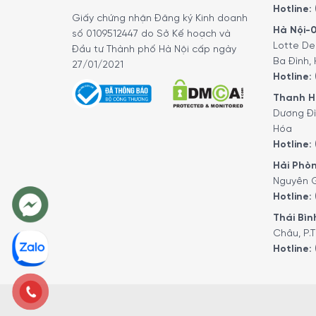
Hotline:
Giấy chứng nhận Đăng ký Kinh doanh
Hà Nội-0
số 0109512447 do Sở Kế hoạch và
Lotte De
Đầu tư Thành phố Hà Nội cấp ngày
Ba Đình, 
27/01/2021
Hotline:
Thanh Hó
Dương Đì
Hóa
Hotline:
Hải Phòn
Nguyên G
Hotline:
Thái Bình
Châu, P.T
Hotline: