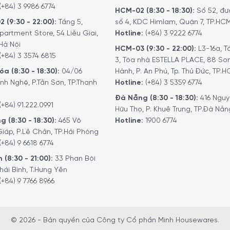
(+84) 3 9986 6774
HCM-02 (8:30 - 18:30):
Số 52, đư
2 (9:30 - 22:00):
Tầng 5,
số 4, KDC Himlam, Quận 7, TP.HC
partment Store, 54 Liễu Giai,
Hotline:
(+84) 3 9222 6774
Hà Nội
HCM-03 (9:30 - 22:00):
L3-16a, T
(+84) 3 3574 6815
3, Tòa nhà ESTELLA PLACE, 88 So
a (8:30 - 18:30):
04/06
Hành, P. An Phú, Tp. Thủ Đức, TP.
nh Nghệ, P.Tân Sơn, TP.Thanh
Hotline:
(+84) 3 5359 6774
Đà Nẵng (8:30 - 18:30):
416 Ngu
(+84) 91.222.0991
Hữu Thọ, P. Khuê Trung, TP.Đà Nẵn
g (8:30 - 18:30):
465 Võ
Hotline:
1900 6774
iáp, P.Lê Chân, TP.Hải Phòng
(+84) 9 6618 6774
 (8:30 - 21:00):
33 Phan Bội
hái Bình, T.Hưng Yên
(+84) 9 7766 8966
© 2026 - Bản quyền của Công ty Cổ phần Minh Housewares.