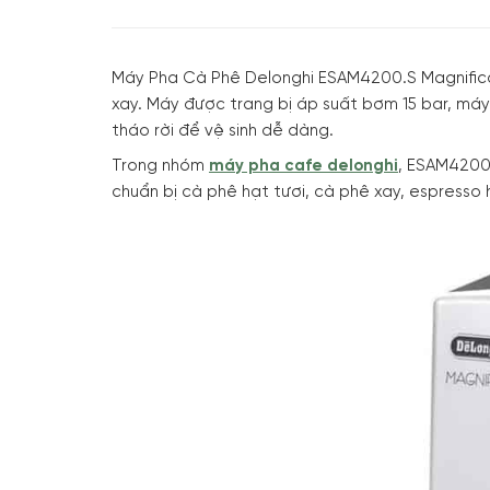
Máy Pha Cà Phê Delonghi ESAM4200.S Magnifica
xay. Máy được trang bị áp suất bơm 15 bar, máy 
tháo rời để vệ sinh dễ dàng.
Trong nhóm
máy pha cafe delonghi
, ESAM4200.
chuẩn bị cà phê hạt tươi, cà phê xay, espresso