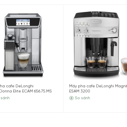
.
 công.
ha cafe DeLonghi
Máy pha cafe DeLonghi Magni
Donna Elite ECAM 656.75.MS
ESAM 3200
.
 sánh
So sánh
ay.
vệ sinh.