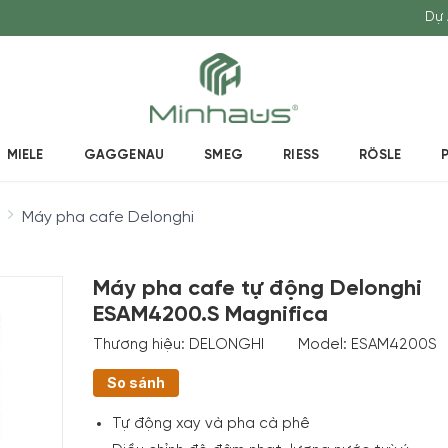
Dự 
MIELE
GAGGENAU
SMEG
RIESS
RÖSLE
Máy pha cafe Delonghi
Máy pha cafe tự động Delonghi
ESAM4200.S Magnifica
Thương hiệu:
DELONGHI
Model:
ESAM4200S
So sánh
Tự động xay và pha cà phê