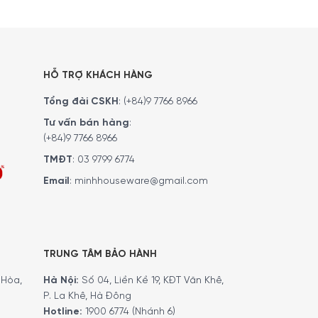
 kiểm soát độ mịn của cà phê theo khẩu vị. Máy
 là yếu tố quan trọng để tạo nên lớp crema đẹp,
HỖ TRỢ KHÁCH HÀNG
Tổng đài CSKH
:
(+84)9 7766 8966
ậy, tách cà phê tiếp theo vẫn giữ được hương vị
 hơn và hạn chế vị cũ, khét hoặc chua do bột cà
Tư vấn bán hàng
:
(+84)9 7766 8966
TMĐT
:
03 9799 6774
Email
:
minhhouseware@gmail.com
TRUNG TÂM BẢO HÀNH
Hòa,
Hà Nội:
Số 04, Liền Kề 19, KĐT Văn Khê,
P. La Khê, Hà Đông
Hotline:
1900 6774 (Nhánh 6)