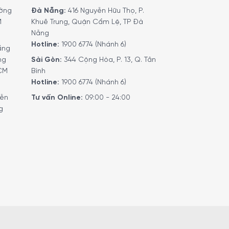
ờng
Đà Nẵng:
416 Nguyễn Hữu Thọ, P.
M
Khuê Trung, Quận Cẩm Lệ, TP Đà
Nẵng
Hotline:
1900 6774 (Nhánh 6)
ầng
ng
Sài Gòn:
344 Cộng Hòa, P. 13, Q. Tân
HCM
Bình
Hotline:
1900 6774 (Nhánh 6)
yễn
Tư vấn Online:
09:00 - 24:00
g