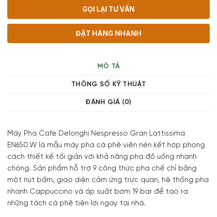
GỌI LẠI TƯ VẤN
ĐẶT HÀNG NHANH
MÔ TẢ
THÔNG SỐ KỸ THUẬT
ĐÁNH GIÁ (0)
Máy Pha Cafe Delonghi Nespresso Gran Lattissima
EN650.W là mẫu máy pha cà phê viên nén kết hợp phong
cách thiết kế tối giản với khả năng pha đồ uống nhanh
chóng. Sản phẩm hỗ trợ 9 công thức pha chế chỉ bằng
một nút bấm, giao diện cảm ứng trực quan, hệ thống pha
nhanh Cappuccino và áp suất bơm 19 bar để tạo ra
những tách cà phê tiện lợi ngay tại nhà.