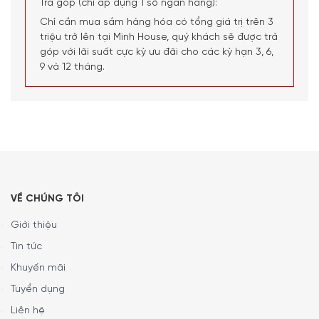
Trả góp (chỉ áp dụng 1 số ngân hàng):
Chỉ cần mua sắm hàng hóa có tổng giá trị trên 3
Dễ dàng xử lý
triệu trở lên tại Minh House, quý khách sẽ được trả
góp với lãi suất cực kỳ ưu đãi cho các kỳ hạn 3, 6,
Giao diện cảm ứng của máy được thiết kế thanh lịch và
9 và 12 tháng.
trực quan, giúp người dùng chọn đồ uống yêu thích nhanh
chóng. Các lựa chọn được bố trí rõ ràng nên thao tác
phù hợp cả với người mới dùng máy pha cà phê viên nén.
Chỉ cần chọn công thức mong muốn, máy sẽ tự động xử lý
quá trình pha cà phê và chuẩn bị đồ uống theo thiết lập.
VỀ CHÚNG TÔI
Giới thiệu
Tin tức
Khuyến mãi
Tuyển dụng
Liên hệ