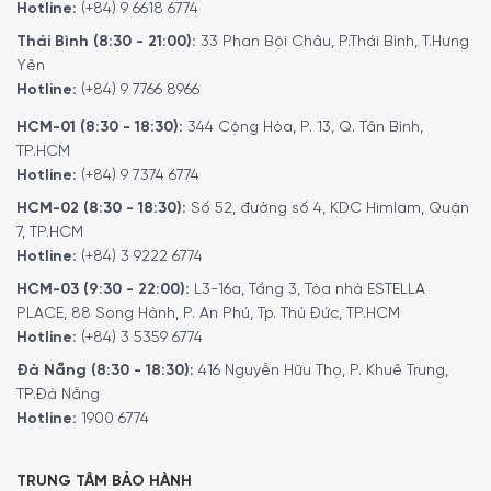
Hotline:
(+84) 9 6618 6774
Thái Bình (8:30 - 21:00):
33 Phan Bội Châu, P.Thái Bình, T.Hưng
Yên
Hotline:
(+84) 9 7766 8966
Dịch vụ khách hàng
HCM-01 (8:30 - 18:30):
344 Cộng Hòa, P. 13, Q. Tân Bình,
TP.HCM
Quý khách có thể liên hệ hotline 1900 6774 hoặc 024 7300
Hotline:
(+84) 9 7374 6774
6774 để được tư vấn chi tiết và đặt mua sản phẩm.
HCM-02 (8:30 - 18:30):
Số 52, đường số 4, KDC Himlam, Quận
Minhaus hỗ trợ giao hàng toàn quốc, bảo hành theo chính
7, TP.HCM
sách chính hãng và tư vấn sử dụng thiết bị sau bán hàng.
Hotline:
(+84) 3 9222 6774
HCM-03 (9:30 - 22:00):
L3-16a, Tầng 3, Tòa nhà ESTELLA
PLACE, 88 Song Hành, P. An Phú, Tp. Thủ Đức, TP.HCM
Hotline:
(+84) 3 5359 6774
Đà Nẵng (8:30 - 18:30):
416 Nguyễn Hữu Thọ, P. Khuê Trung,
TP.Đà Nẵng
Hotline:
1900 6774
TRUNG TÂM BẢO HÀNH