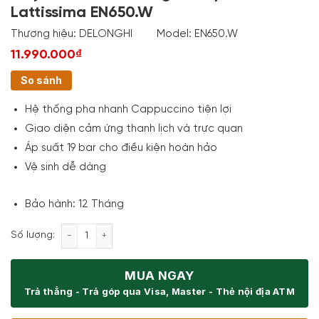
Lattissima EN650.W
Thương hiệu:
DELONGHI
Model:
EN650.W
11.990.000₫
So sánh
Hệ thống pha nhanh Cappuccino tiện lợi
Giao diện cảm ứng thanh lịch và trực quan
Áp suất 19 bar cho điều kiện hoàn hảo
Vệ sinh dễ dàng
Bảo hành: 12 Tháng
Máy Pha Cafe Delonghi Nespresso Gran Lattissima
Số lượng:
MUA NGAY
Trả thẳng - Trả góp qua Visa, Master - Thẻ nội địa ATM