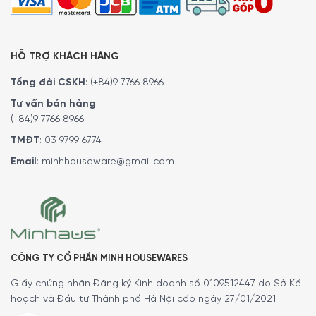
HỖ TRỢ KHÁCH HÀNG
Tổng đài CSKH
:
(+84)9 7766 8966
Tư vấn bán hàng
:
(+84)9 7766 8966
TMĐT
:
03 9799 6774
Email
:
minhhouseware@gmail.com
Vệ sinh dễ dàng
CÔNG TY CỔ PHẦN MINH HOUSEWARES
Bình carafe sữa của Delonghi Nespresso Gran Lattissima
Giấy chứng nhận Đăng ký Kinh doanh số 0109512447 do Sở Kế
EN650.W có thể tháo rời và làm sạch thuận tiện, hỗ trợ
hoạch và Đầu tư Thành phố Hà Nội cấp ngày 27/01/2021
rửa bằng máy rửa bát. Thiết kế này giúp giảm thời gian