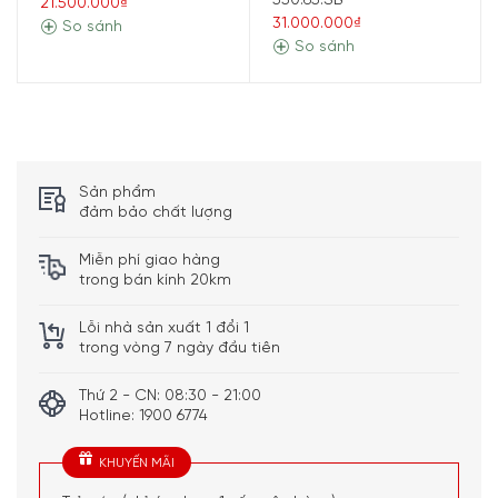
550.65.SB
21.500.000₫
hoặc các đồ uống có sữa trong thời gian ngắn mà không
31.000.000₫
So sánh
cần tự đánh sữa thủ công. Đây là điểm mạnh với người
So sánh
thích cà phê sữa nhưng muốn giữ quy trình pha gọn, sạch
và dễ lặp lại mỗi ngày.
Sản phẩm
đảm bảo chất lượng
Miễn phí giao hàng
trong bán kính 20km
Lỗi nhà sản xuất 1 đổi 1
trong vòng 7 ngày đầu tiên
Thứ 2 - CN: 08:30 - 21:00
Hotline: 1900 6774
KHUYẾN MÃI