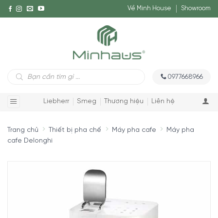
Về Minh House
Showroom
Tìm
0977668966
kiếm
sản
phẩm
Liebherr
Smeg
Thương hiệu
Liên hệ
Trang chủ
Thiết bị pha chế
Máy pha cafe
Máy pha
cafe Delonghi