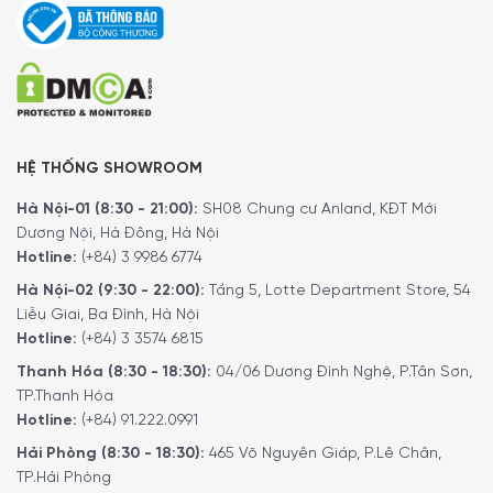
vệ sinh sau khi pha các đồ uống có sữa, đồng thời hạn
chế cặn sữa còn sót lại trong quá trình sử dụng. Với người
thường xuyên uống cappuccino hoặc latte, khả năng vệ
sinh nhanh là yếu tố rất thực tế.
HỆ THỐNG SHOWROOM
Hà Nội-01 (8:30 - 21:00):
SH08 Chung cư Anland, KĐT Mới
Dương Nội, Hà Đông, Hà Nội
Hotline:
(+84) 3 9986 6774
Hà Nội-02 (9:30 - 22:00):
Tầng 5, Lotte Department Store, 54
Liễu Giai, Ba Đình, Hà Nội
Hotline:
(+84) 3 3574 6815
Thanh Hóa (8:30 - 18:30):
04/06 Dương Đình Nghệ, P.Tân Sơn,
TP.Thanh Hóa
Hotline:
(+84) 91.222.0991
Hải Phòng (8:30 - 18:30):
465 Võ Nguyên Giáp, P.Lê Chân,
TP.Hải Phòng