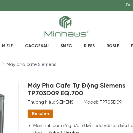
Dự 
MIELE
GAGGENAU
SMEG
RIESS
RÖSLE
Máy pha cafe Siemens
Máy Pha Cafe Tự Động Siemens
TP703D09 EQ.700
Thương hiệu:
SIEMENS
Model:
TP703D09
So sánh
Màn hình cảm ứng rực rỡ kết hợp với hệ điều h