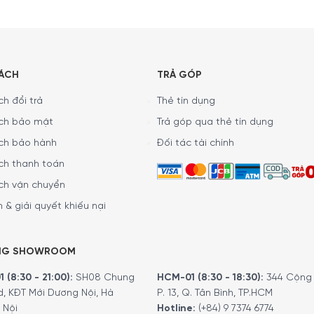
SÁCH
TRẢ GÓP
h đổi trả
Thẻ tín dụng
ch bảo mật
Trả góp qua thẻ tín dụng
ch bảo hành
Đối tác tài chính
ch thanh toán
ch vận chuyển
 & giải quyết khiếu nại
NG SHOWROOM
 (8:30 - 21:00):
SH08 Chung
HCM-01 (8:30 - 18:30):
344 Cộng 
d, KĐT Mới Dương Nội, Hà
P. 13, Q. Tân Bình, TP.HCM
 Nội
Hotline:
(+84) 9 7374 6774