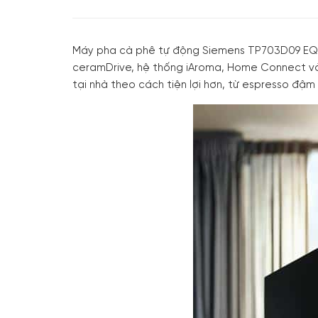
Máy pha cà phê tự động Siemens TP703D09 EQ.7
ceramDrive, hệ thống iAroma, Home Connect và
tại nhà theo cách tiện lợi hơn, từ espresso đ