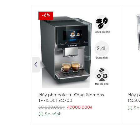
-6%
Nội dung chính
Thiết kế hiện đại với màn hình
Siemens TP703D09 EQ.700 sử dụng màn hình cảm ứ
quan hơn. Chức năng Touch & Slide hỗ trợ điều 
kế gọn gàng, màu sắc sang trọng và giao diện h
pha đa dạng và thao tác đơn giản, đây là mộ
Máy pha cafe tự động Siemens
Máy p
TP715D01 EQ700
TQ50
50.000.000₫
47.000.000₫
So
So sánh