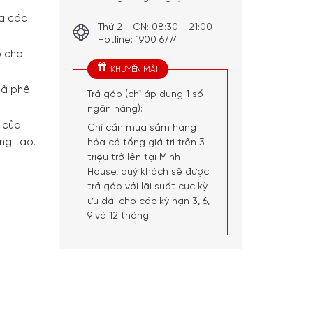
ủa các
Thứ 2 - CN: 08:30 - 21:00
Hotline: 1900 6774
o cho
KHUYẾN MÃI
cà phê
Trả góp (chỉ áp dụng 1 số
ngân hàng):
 của
Chỉ cần mua sắm hàng
ng tạo.
hóa có tổng giá trị trên 3
triệu trở lên tại Minh
House, quý khách sẽ được
trả góp với lãi suất cực kỳ
ưu đãi cho các kỳ hạn 3, 6,
9 và 12 tháng.