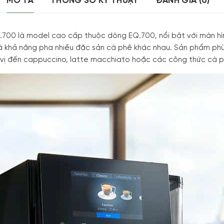
MÔ TẢ
THÔNG SỐ KỸ THUẬT
ĐÁNH GIÁ (0)
00 là model cao cấp thuộc dòng EQ.700, nổi bật với màn hìn
 khả năng pha nhiều đặc sản cà phê khác nhau. Sản phẩm phù
ậm vị đến cappuccino, latte macchiato hoặc các công thức cà 