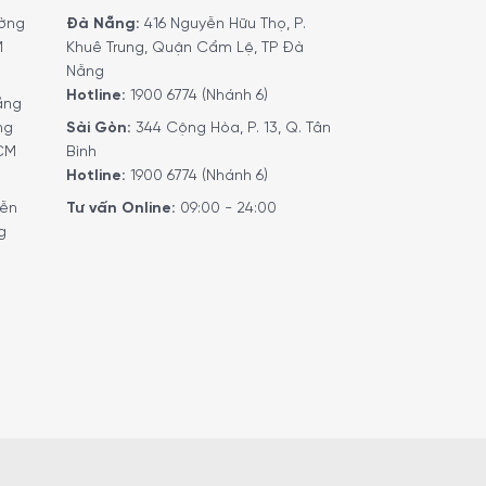
ờng
Đà Nẵng:
416 Nguyễn Hữu Thọ, P.
M
Khuê Trung, Quận Cẩm Lệ, TP Đà
i dùng có thể khám phá nhiều công thức cà phê
Nẵng
 năng này hữu ích với người thích thay đổi khẩu
Hotline:
1900 6774 (Nhánh 6)
g minh cũng giúp thiết bị phù hợp với lối sống
ầng
ng
Sài Gòn:
344 Cộng Hòa, P. 13, Q. Tân
HCM
Bình
Hotline:
1900 6774 (Nhánh 6)
yễn
Tư vấn Online:
09:00 - 24:00
g