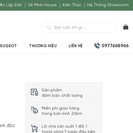
Án Lắp Đặt
Về Minh House
Kiến Thức
Hệ Thống Showroom
Tìm
kiếm
sản
phẩm
0977668966
PEUGEOT
THƯƠNG HIỆU
LIÊN HỆ
Sản phẩm
đảm bảo chất lượng
Miễn phí giao hàng
trong bán kính 20km
ành độc
Lỗi nhà sản xuất 1 đổi 1
trong vòng 7 ngày đầu tiên