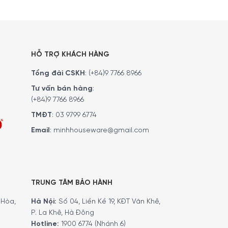
HỖ TRỢ KHÁCH HÀNG
Tổng đài CSKH
:
(+84)9 7766 8966
Tư vấn bán hàng
:
(+84)9 7766 8966
TMĐT
:
03 9799 6774
Email
:
minhhouseware@gmail.com
TRUNG TÂM BẢO HÀNH
Hòa,
Hà Nội:
Số 04, Liền Kề 19, KĐT Văn Khê,
P. La Khê, Hà Đông
Hotline:
1900 6774 (Nhánh 6)