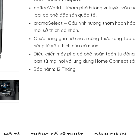
đáo – iSelect Display.
coffeeWorld – Khám phá hương vị tuyệt vời c
loại cà phê đặc sản quốc tế.
aromaSelect – Cấu hình hương thơm hoàn hả
mọi sở thích cá nhân.
Chức năng ghi nhớ cho 5 công thức sáng tạo 
riêng lẻ yêu thích của cá nhân.
Điều khiển máy pha cà phê hoàn toàn tự động
bạn từ mọi nơi với ứng dụng Home Connect sá
Bảo hành: 12 Tháng