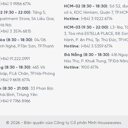
i Home Connect
(+84) 3 9986 6774
HCM-02 (8:30 - 18:30):
Số 52, đư
2 (9:30 - 22:00):
Tầng 5,
số 4, KDC Himlam, Quận 7, TP.HC
700 mở rộng trải nghiệm pha chế với coffeeWorld, nơi ngườ
partment Store, 54 Liễu Giai,
Hotline:
(+84) 3 9222 6774
đồ uống trong ứng dụng và gửi cài đặt trực tiếp đến máy. Tính
Hà Nội
hể cà phê quốc tế mà không cần tự nhớ công thức. Kết nối thôn
HCM-03 (9:30 - 22:00):
L3-16a, T
(+84) 3 3574 6815
3, Tòa nhà ESTELLA PLACE, 88 So
i nghiệm được ưu tiên.
a (8:30 - 18:30):
04/06
Hành, P. An Phú, Tp. Thủ Đức, TP.
nh Nghệ, P.Tân Sơn, TP.Thanh
Hotline:
(+84) 3 5359 6774
Đà Nẵng (8:30 - 18:30):
416 Ngu
(+84) 91.222.0991
Hữu Thọ, P. Khuê Trung, TP.Đà Nẵn
g (8:30 - 18:30):
465 Võ
Hotline:
1900 6774
iáp, P.Lê Chân, TP.Hải Phòng
(+84) 9 6618 6774
 (8:30 - 21:00):
33 Phan Bội
hái Bình, T.Hưng Yên
(+84) 9 7766 8966
© 2026 - Bản quyền của Công ty Cổ phần Minh Housewares.