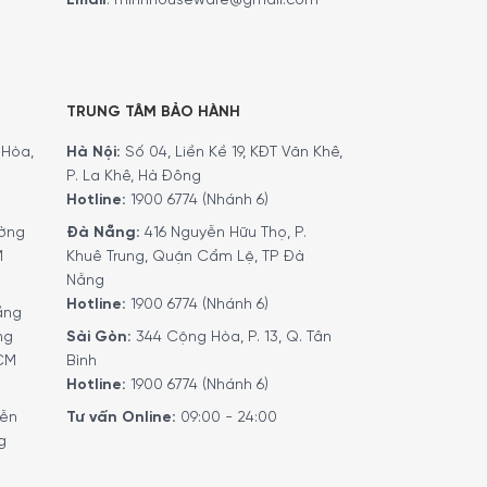
Email
:
minhhouseware@gmail.com
TRUNG TÂM BẢO HÀNH
Hòa,
Hà Nội:
Số 04, Liền Kề 19, KĐT Văn Khê,
P. La Khê, Hà Đông
Hotline:
1900 6774 (Nhánh 6)
ờng
Đà Nẵng:
416 Nguyễn Hữu Thọ, P.
M
Khuê Trung, Quận Cẩm Lệ, TP Đà
Nẵng
Hotline:
1900 6774 (Nhánh 6)
ầng
ng
Sài Gòn:
344 Cộng Hòa, P. 13, Q. Tân
HCM
Bình
Hotline:
1900 6774 (Nhánh 6)
yễn
Tư vấn Online:
09:00 - 24:00
g
dùng có thể chuẩn bị espresso, cappuccino hoặc