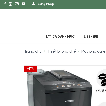
Đăng nhập
TẤT CẢ DANH MỤC
LIEBHERR
Trang chủ
Thiết bị pha chế
Máy pha cafe
-11%