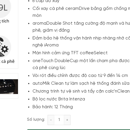
6 cấp độ xay
Cối xay cà phê ceramDrive bằng gốm chống 
mòn
aromaDouble Shot tăng cường độ mạnh và h
phê, giảm vị đắng
Đảm bảo hệ thống vận hành nhịp nhàng nhờ c
nghệ iAroma
Màn hình cảm ứng TFT coffeeSelect
oneTouch DoubleCup một lần chạm pha được
cà phê cùng lúc
Vòi rót điều chỉnh được độ cao từ 9 đến 14 cm
autoMilk Clean tự làm sạch hệ thống đánh sữa
Chương trình tự vệ sinh và tẩy cặn calc’nClean
Bộ lọc nước Brita Intenza
Bảo hành: 12 Tháng
Máy pha Cafe tự động Siemens TQ513D0
Số lượng: