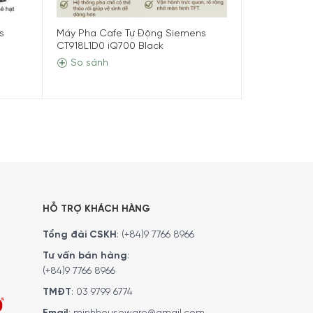
s
Máy Pha Cafe Tự Động Siemens
Máy Pha Ca
CT918L1D0 iQ700 Black
TI353501EN E
So sánh
So sánh
hoàn thiện tinh tế. Màn hình cảm ứng TFT
ế thuận tiện. Với dung tích bình nước lớn và ngăn
a cà phê gia đình
có thể phục vụ đều đặn
HỖ TRỢ KHÁCH HÀNG
Tổng đài CSKH
:
(+84)9 7766 8966
Tư vấn bán hàng
:
(+84)9 7766 8966
TMĐT
:
03 9799 6774