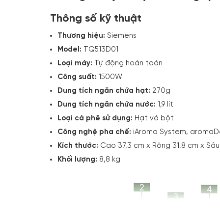
Thông số kỹ thuật
Thương hiệu:
Siemens
Model:
TQ513D01
Loại máy:
Tự động hoàn toàn
Công suất:
1500W
Dung tích ngăn chứa hạt:
270g
Dung tích ngăn chứa nước:
1,9 lít
Loại cà phê sử dụng:
Hạt và bột
Công nghệ pha chế:
iAroma System, aromaDo
Kích thước:
Cao 37,3 cm x Rộng 31,8 cm x Sâu
Khối lượng:
8,8 kg