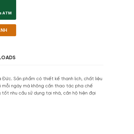
ịa ATM
ANH
LOADS
ức. Sản phẩm có thiết kế thanh lịch, chất liệu
ơi mỗi ngày mà không cần thao tác pha chế
g tốt nhu cầu sử dụng tại nhà, căn hộ hiện đại