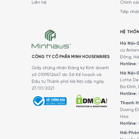
Liên hệ
Chính sá
Tiếp nhận
HỆ THỐ
Hà Nội-01
cư Anlan
CÔNG TY CỔ PHẦN MINH HOUSEWARES
Đông, Hà
Hotline:
Giấy chứng nhận Đăng ký Kinh doanh
Hà Nội-0
số 0109512447 do Sở Kế hoạch và
Lotte De
Đầu tư Thành phố Hà Nội cấp ngày
Ba Đình, 
27/01/2021
Hotline:
Thanh Hó
Công suất hoạt động
Dương Đì
Hóa
Công suất tiêu thụ điện
Hotline:
Hải Phòn
Với công suất 1500W, máy làm nóng nhanh, xay 