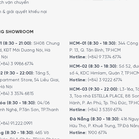
ch vận chuyển
 & giải quyết khiếu nại
NG SHOWROOM
 (8:30 - 21:00):
SH08 Chung
HCM-01 (8:30 - 18:30):
344 Cộng 
d, KĐT Mới Dương Nội, Hà
P. 13, Q. Tân Bình, TP.HCM
 Nội
Hotline:
(+84) 9 7374 6774
(+84) 3 9986 6774
HCM-02 (8:30 - 18:30):
Số 52, đư
2 (9:30 - 22:00):
Tầng 5,
số 4, KDC Himlam, Quận 7, TP.HC
partment Store, 54 Liễu Giai,
Hotline:
(+84) 3 9222 6774
Hà Nội
HCM-03 (9:30 - 22:00):
L3-16a, T
(+84) 3 3574 6815
3, Tòa nhà ESTELLA PLACE, 88 So
a (8:30 - 18:30):
04/06
Hành, P. An Phú, Tp. Thủ Đức, TP.
nh Nghệ, P.Tân Sơn, TP.Thanh
Hotline:
(+84) 3 5359 6774
Đà Nẵng (8:30 - 18:30):
416 Ngu
(+84) 91.222.0991
Hữu Thọ, P. Khuê Trung, TP.Đà Nẵn
g (8:30 - 18:30):
465 Võ
Hotline:
1900 6774
hạt ổn định và chiết xuất cà phê ở mức nhiệt phù hợp. Người 