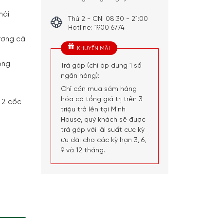
mài
Thứ 2 - CN: 08:30 - 21:00
Hotline: 1900 6774
ương cà
KHUYẾN MÃI
ông
Trả góp (chỉ áp dụng 1 số
ngân hàng):
Chỉ cần mua sắm hàng
hóa có tổng giá trị trên 3
 2 cốc
triệu trở lên tại Minh
House, quý khách sẽ được
trả góp với lãi suất cực kỳ
ưu đãi cho các kỳ hạn 3, 6,
9 và 12 tháng.
1 EQ500 số lượng