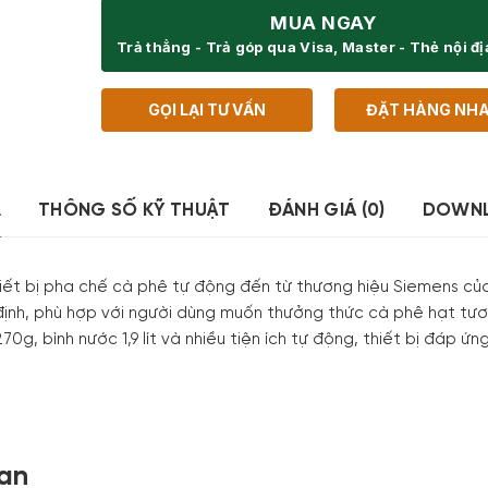
MUA NGAY
Trả thẳng - Trả góp qua Visa, Master - Thẻ nội đ
GỌI LẠI TƯ VẤN
ĐẶT HÀNG NH
Ả
THÔNG SỐ KỸ THUẬT
ĐÁNH GIÁ (0)
DOWN
t bị pha chế cà phê tự động đến từ thương hiệu Siemens của Đ
định, phù hợp với người dùng muốn thưởng thức cà phê hạt tư
g, bình nước 1,9 lít và nhiều tiện ích tự động, thiết bị đáp ứn
uan