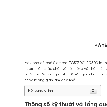
MÔ T
Máy pha cà phê Siemens TQ513D01 EQ500 là thiế
hoàn thiện chắc chắn và hệ thống vận hành ổn 
phức tạp. Với công suất 1500W, ngăn chứa hạt 270
hoặc không gian làm việc nhỏ.
Nội dung chính
Thông số kỹ thuật và tổng q