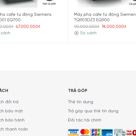
ha cafe tự động Siemens
Máy pha cafe tự động Siemen
D01 EQ700
TQ903DZ3 EQ900
0.000₫
47.000.000₫
90.000.000₫
76.000.000₫
ện đại với hình khối chắc chắn, màu sắc trang nhã và bề mặt 
 sánh
So sánh
ựa chọn đồ uống, tùy chỉnh chế độ và theo dõi quá trình pha ch
là lựa chọn phù hợp cho nhóm người dùng đang tìm một
Máy ph
ông gian bếp.
SÁCH
TRẢ GÓP
h đổi trả
Thẻ tín dụng
ch bảo mật
Trả góp qua thẻ tín dụng
ch bảo hành
Đối tác tài chính
ch thanh toán