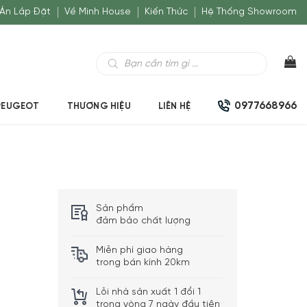
Án Lắp Đặt
Về Minh House
Kiến Thức
Hệ Thống Showroom
Tìm
kiếm
sản
phẩm
0977668966
PEUGEOT
THƯƠNG HIỆU
LIÊN HỆ
Sản phẩm
đảm bảo chất lượng
Miễn phí giao hàng
trong bán kính 20km
Lỗi nhà sản xuất 1 đổi 1
trong vòng 7 ngày đầu tiên