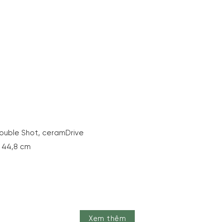
uble Shot, ceramDrive
 44,8 cm
Xem thêm