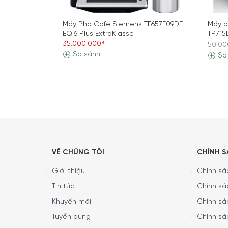
Máy Pha Cafe Siemens TE657F09DE
Máy p
Tổng quan thiết kế
EQ.6 Plus ExtraKlasse
TP715
35.000.000₫
50.00
Siemens TQ513D01 EQ500 có ngôn ngữ thiết kế hi
So sánh
So
coffeeSelect hiển thị rõ ràng, giúp người dùng l
chứa hạt đủ dùng cho nhiều lần pha, sản phẩm 
hằng ngày mà vẫn giữ được sự gọn gàng cho kh
VỀ CHÚNG TÔI
CHÍNH 
Giới thiệu
Chính sác
Tin tức
Chính sá
Khuyến mãi
Chính sá
Tuyển dụng
Chính sá