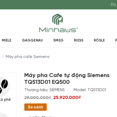
Dự 
MIELE
GAGGENAU
SMEG
RIESS
RÖSLE
Máy pha cafe Siemens
Máy pha Cafe tự động Siemens
TQ513D01 EQ500
Thương hiệu:
SIEMENS
Model:
TQ513D01
25.920.000₫
29.000.000₫
So sánh