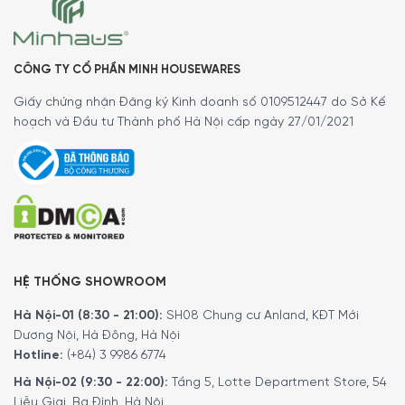
ngon mà không phải thêm hạt thường xuyên.
CÔNG TY CỔ PHẦN MINH HOUSEWARES
Giấy chứng nhận Đăng ký Kinh doanh số 0109512447 do Sở Kế
hoạch và Đầu tư Thành phố Hà Nội cấp ngày 27/01/2021
HỆ THỐNG SHOWROOM
Hiệu quả hoạt động
Hà Nội-01 (8:30 - 21:00):
SH08 Chung cư Anland, KĐT Mới
Máy pha cafe Siemens TP715D01 EQ700 hoạt động với áp
Dương Nội, Hà Đông, Hà Nội
suất lên đến
19 bar
, giúp
chiết xuất tối đa hương vị
từ
Hotline:
(+84) 3 9986 6774
từng hạt cafe, tạo nên lớp crema dày mịn và đậm đà.
Hà Nội-02 (9:30 - 22:00):
Tầng 5, Lotte Department Store, 54
Máy tích hợp
35 chương trình pha chế
được cài đặt sẵn
Liễu Giai, Ba Đình, Hà Nội