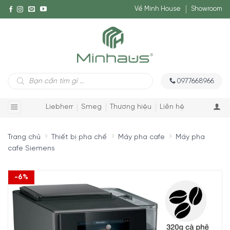
Về Minh House
Showroom
Tìm
0977668966
kiếm
sản
phẩm
Liebherr
Smeg
Thương hiệu
Liên hệ
Trang chủ
Thiết bị pha chế
Máy pha cafe
Máy pha
cafe Siemens
-6%