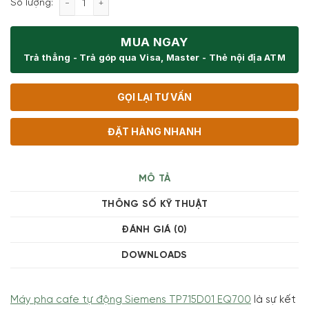
Số lượng:
MUA NGAY
Trả thẳng - Trả góp qua Visa, Master - Thẻ nội địa ATM
GỌI LẠI TƯ VẤN
ĐẶT HÀNG NHANH
MÔ TẢ
THÔNG SỐ KỸ THUẬT
ĐÁNH GIÁ (0)
DOWNLOADS
Máy pha cafe tự động Siemens TP715D01 EQ700
là sự kết