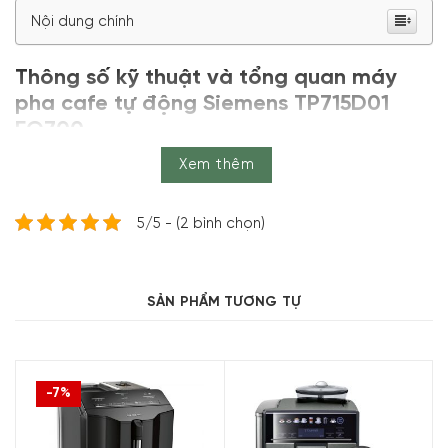
Nội dung chính
Thông số kỹ thuật và tổng quan máy
pha cafe tự động Siemens TP715D01
EQ700
Xem thêm
Thông số kỹ thuật
Thương
Siemens
5/5 - (2 bình chọn)
hiệu
Model
TP715D01
Loại máy
Máy pha cà phê tự động
SẢN PHẨM TƯƠNG TỰ
Công suất
1500 W
Dung tích
-7%
ngăn
đựng
320 g hạt cà phê
nguyên