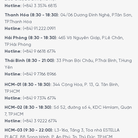
ví dụ như Espresso, Coffee, Cappuccino, Latte Macchiato,
Hotline:
(+84) 3 3574 6815
Hot Milk, Tea,… mang đến thực đơn cafe và đồ uống nóng
Thanh Hóa (8:30 - 18:30):
04/06 Dương Đình Nghệ, P.Tân Sơn,
phong phú, đáp ứng tối đa sở thích của người dùng.
TP.Thanh Hóa
Hotline:
(+84) 91.222.0991
Hải Phòng (8:30 - 18:30):
465 Võ Nguyên Giáp, P.Lê Chân,
TP.Hải Phòng
Hotline:
(+84) 9 6618 6774
Thái Bình (8:30 - 21:00):
33 Phan Bội Châu, P.Thái Bình, T.Hưng
Yên
Hotline:
(+84) 9 7766 8966
HCM-01 (8:30 - 18:30):
344 Cộng Hòa, P. 13, Q. Tân Bình,
TP.HCM
Hotline:
(+84) 9 7374 6774
HCM-02 (8:30 - 18:30):
Số 52, đường số 4, KDC Himlam, Quận
7, TP.HCM
Chất lượng cafe tuyệt hảo
Hotline:
(+84) 3 9222 6774
Công nghệ pha chế AromaSelect, điều chỉnh
HCM-03 (9:30 - 22:00):
L3-16a, Tầng 3, Tòa nhà ESTELLA
hương thơm theo sở thích cá nhân
PLACE, 88 Song Hành, P. An Phú, Tp. Thủ Đức, TP.HCM