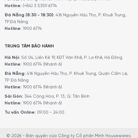
Hotline:
(+84) 3 5359 6774
Công nghệ pha chế aromaSelect, giúp người dùng
điều
Đà Nẵng (8:30 - 18:30):
416 Nguyễn Hữu Thọ, P. Khuê Trung,
chỉnh hương thơm
cafe
theo sở thích cá nhân
một cách
TP.Đà Nẵng
dễ dàng.
Với ba mức độ lựa chọn
gồm
nhẹ, cân bằng và
Hotline:
1900 6774
đậm đà
, người dùng có thể
linh hoạt tùy chỉnh
mức
hương phù hợp với từng khẩu vị, từ ly espresso đậm đà
TRUNG TÂM BẢO HÀNH
vào buổi sáng đến tách cafe nhẹ nhàng vào cuối ngày.
Hà Nội:
Số 04, Liền Kề 19, KĐT Văn Khê, P. La Khê, Hà Đông
Hotline:
1900 6774 (Nhánh 6)
Đà Nẵng:
416 Nguyễn Hữu Thọ, P. Khuê Trung, Quận Cẩm Lệ,
TP Đà Nẵng
Hotline:
1900 6774 (Nhánh 6)
Sài Gòn:
344 Cộng Hòa, P. 13, Q. Tân Bình
Hotline:
1900 6774 (Nhánh 6)
Tư vấn Online:
09:00 - 24:00
© 2026 - Bản quyền của Công ty Cổ phần Minh Housewares.