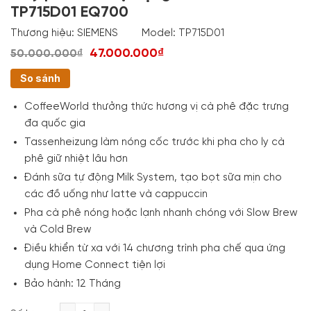
TP715D01 EQ700
Thương hiệu:
SIEMENS
Model:
TP715D01
47.000.000₫
50.000.000₫
So sánh
CoffeeWorld thưởng thức hương vị cà phê đặc trưng
đa quốc gia
Tassenheizung làm nóng cốc trước khi pha cho ly cà
phê giữ nhiệt lâu hơn
Đánh sữa tự động Milk System, tạo bọt sữa mịn cho
các đồ uống như latte và cappuccin
Pha cà phê nóng hoặc lạnh nhanh chóng với Slow Brew
và Cold Brew
Điều khiển từ xa với 14 chương trình pha chế qua ứng
dụng Home Connect tiện lợi
Bảo hành: 12 Tháng
Máy pha cafe tự động Siemens TP715D01 EQ700 số 