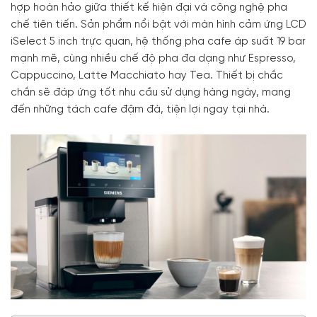
hợp hoàn hảo giữa thiết kế hiện đại và công nghệ pha
chế tiên tiến. Sản phẩm nổi bật với màn hình cảm ứng LCD
iSelect 5 inch trực quan, hệ thống pha cafe áp suất 19 bar
mạnh mẽ, cùng nhiều chế độ pha đa dạng như Espresso,
Cappuccino, Latte Macchiato hay Tea. Thiết bị chắc
chắn sẽ đáp ứng tốt nhu cầu sử dụng hàng ngày, mang
đến những tách cafe đậm đà, tiện lợi ngay tại nhà.