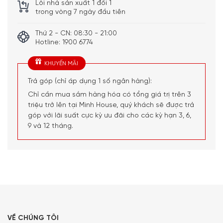
Lỗi nhà sản xuất 1 đổi 1
khoảng từ 7,5-14 cm
trong vòng 7 ngày đầu tiên
– Các bộ phận Đĩa nhỏ giọt, nắp bình chứa
đậu, vòi rót sữa, vòi sữa, hộp đựng bã cà phê,
khay hứng, nắp bình nước an toàn với máy
Thứ 2 - CN: 08:30 - 21:00
rửa bát
Hotline: 1900 6774
Kích thước
Cao 46,7 cm x Rộng 38 cm x Sâu 30,9 cm –
KHUYẾN MÃI
– Khối
Nặng 9,6 Kg
lượng
Trả góp (chỉ áp dụng 1 số ngân hàng):
Chỉ cần mua sắm hàng hóa có tổng giá trị trên 3
triệu trở lên tại Minh House, quý khách sẽ được trả
góp với lãi suất cực kỳ ưu đãi cho các kỳ hạn 3, 6,
9 và 12 tháng.
VỀ CHÚNG TÔI