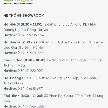
15 công thức pha chế cà phê sáng tạo yêu thích của bạn.
Đơn giản chỉ cần chọn và lưu lại độ đậm nhạt của cà phê,
kích thước cốc, hương thơm hoặc lượng sữa mong muốn.
HỆ THỐNG SHOWROOM
Bạn có thể chọn cài đặt cá nhân của mình bất kỳ lúc nào
bằng cách nhấn một nút.
Hà Nội-01 (8:30 - 21:00):
SH08 Chung cư Anland, KĐT Mới
Dương Nội, Hà Đông, Hà Nội
Hotline:
(+84) 3 9986 6774
Hà Nội-02 (9:30 - 22:00):
Tầng 5, Lotte Department Store, 54
Liễu Giai, Ba Đình, Hà Nội
Hotline:
(+84) 3 3574 6815
Thanh Hóa (8:30 - 18:30):
04/06 Dương Đình Nghệ, P.Tân Sơn,
TP.Thanh Hóa
Hotline:
(+84) 91.222.0991
Hải Phòng (8:30 - 18:30):
465 Võ Nguyên Giáp, P.Lê Chân,
TP.Hải Phòng
Hotline:
(+84) 9 6618 6774
Thái Bình (8:30 - 21:00):
33 Phan Bội Châu, P.Thái Bình, T.Hưng
Yên
Hotline:
(+84) 9 7766 8966