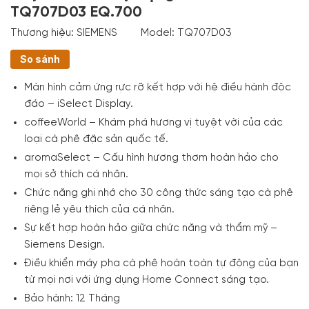
TQ707D03 EQ.700
Thương hiệu:
SIEMENS
Model:
TQ707D03
So sánh
Màn hình cảm ứng rực rỡ kết hợp với hệ điều hành độc
đáo – iSelect Display.
coffeeWorld – Khám phá hương vị tuyệt vời của các
loại cà phê đặc sản quốc tế.
aromaSelect – Cấu hình hương thơm hoàn hảo cho
mọi sở thích cá nhân.
Chức năng ghi nhớ cho 30 công thức sáng tạo cà phê
riêng lẻ yêu thích của cá nhân.
Sự kết hợp hoàn hảo giữa chức năng và thẩm mỹ –
Siemens Design.
Điều khiển máy pha cà phê hoàn toàn tự động của bạn
từ mọi nơi với ứng dụng Home Connect sáng tạo.
Bảo hành: 12 Tháng