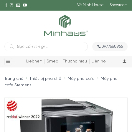
Về Minh House
Showroom
Tìm
0977668966
kiếm
sản
phẩm
Liebherr
Smeg
Thương hiệu
Liên hệ
Trang chủ
Thiết bị pha chế
Máy pha cafe
Máy pha
cafe Siemens