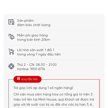
Sản phẩm
đảm bảo chất lượng
Máy Pha Cà Phê Tự Động Siemens TQ707D03 EQ.700 giúp bạn
Miễn phí giao hàng
trong bán kính 20km
pha chế trực quan với màn hình TFT kích thước lớn
Lỗi nhà sản xuất 1 đổi 1
Khám phá đặc sản cà phê từ khắp nơi trên
trong vòng 7 ngày đầu tiên
thế giới
Thứ 2 - CN: 08:30 - 21:00
Bạn đang mơ về một quán cà phê cortado của Tây Ban
Hotline: 1900 6774
Nha hay một ristretto của Ý? Siemens coffeeWorld mang
cả thế giới cà phê đến ngôi nhà của bạn. Với tối đa 20
KHUYẾN MÃI
loại cà phê từ 8 quốc gia, ứng dụng Home Connect cung
Trả góp (chỉ áp dụng 1 số ngân hàng):
cấp cho bạn nhiều lựa chọn. Chỉ cần chọn đặc sản cà phê
Chỉ cần mua sắm hàng hóa có tổng giá trị trên 3
mong muốn của bạn trong ứng dụng và gửi cài đặt đến
triệu trở lên tại Minh House, quý khách sẽ được trả
máy pha cà phê hoàn toàn tự động của bạn. Để sử dụng
góp với lãi suất cực kỳ ưu đãi cho các kỳ hạn 3, 6,