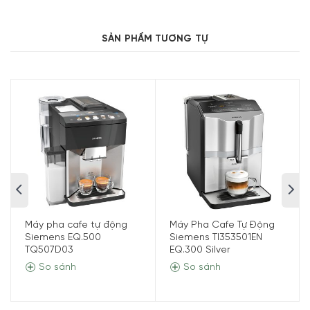
Điều hướng trực quan, dễ dàng trên màn
hình cảm ứng lớn – iSelect Display
SẢN PHẨM TƯƠNG TỰ
Máy pha cà phê espresso
được trang bị màn hình cảm
ứng iSelect 5” kết hợp với hệ điều hành độc đáo. Hoạt
động trực quan của màn hình iSelect và chức năng Touch
& Slide của nó giúp bạn dễ dàng điều hướng các menu
của Siemens TQ707D03 EQ.700 một cách nhanh chóng.
Nó giúp bạn sáng tạo cà phê theo cá nhân của bạn cũng
như lựa chọn các đặc sản cà phê khác nhau dễ dàng hơn.
Máy pha cafe tự động
Máy Pha Cafe Tự Động
Siemens EQ.500
Siemens TI353501EN
TQ507D03
EQ.300 Silver
So sánh
So sánh