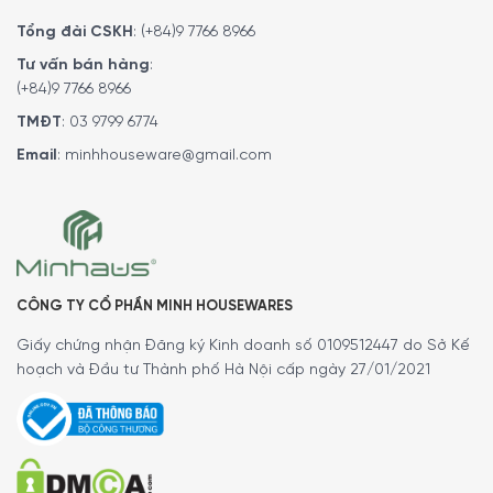
Tổng đài CSKH
:
(+84)9 7766 8966
Tư vấn bán hàng
:
(+84)9 7766 8966
TMĐT
:
03 9799 6774
Email
:
minhhouseware@gmail.com
Máy Pha Cà Phê Tự Động Siemens TQ707D03 EQ.700 cho phép
cài đặt hương vị cà phê theo sở thích của cá nhân
CÔNG TY CỔ PHẦN MINH HOUSEWARES
Giấy chứng nhận Đăng ký Kinh doanh số 0109512447 do Sở Kế
Chức năng lưu lại các đặc sản cà phê yêu
hoạch và Đầu tư Thành phố Hà Nội cấp ngày 27/01/2021
thích
Máy Pha Cà Phê Tự Động Siemens TQ707D03 EQ.700 cho
phép bạn thoải mái sáng tạo các đặc sản cà phê theo
sở thích của mình. Bộ nhớ máy cho phép bạn ghi nhớ đến