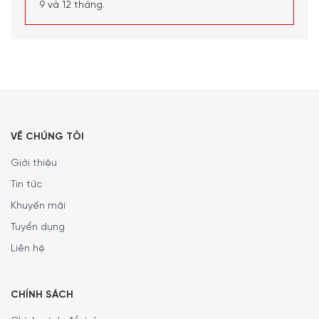
tính năng này, tất cả những gì bạn phải làm là kết nối máy
9 và 12 tháng.
pha cà phê hoàn toàn tự động với tài khoản Home
Connect của bạn.
VỀ CHÚNG TÔI
Giới thiệu
Tin tức
Khuyến mãi
Tuyển dụng
Liên hệ
CHÍNH SÁCH