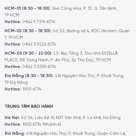
HCM-01 (8:30 - 18:30):
344 Cộng Hòa, P. 13, Q. Tân Bình,
TP.HCM
Hotline:
(+84) 9 7374 6774
HCM-02 (8:30 - 18:30):
Số 52, đường số 4, KDC Himlam, Quận
7, TP.HCM
Máy Pha Cà Phê Tự Động Siemens TQ707D03 EQ.700 giúp bạn
Hotline:
(+84) 3 9222 6774
pha chế cà phê yêu thích nhanh hơn với chức năng ghi nhớ
HCM-03 (9:30 - 22:00):
L3-16a, Tầng 3, Tòa nhà ESTELLA
PLACE, 88 Song Hành, P. An Phú, Tp. Thủ Đức, TP.HCM
Tích hợp tính năng hâm nóng cốc
Hotline:
(+84) 3 5359 6774
Cốc được làm nóng trước góp phần mang lại giây phút
Đà Nẵng (8:30 - 18:30):
416 Nguyễn Hữu Thọ, P. Khuê Trung,
TP.Đà Nẵng
thưởng thức cà phê của bạn tuyệt vời hơn. Nhờ bộ phận
Hotline:
1900 6774
hâm nóng cốc, cà phê được giữ ấm lâu hơn trong cốc,
cho phép bạn thưởng thức trọn vẹn hương thơm lâu hơn.
Đặc biệt cà phê espresso có được hương vị hoàn hảo
TRUNG TÂM BẢO HÀNH
trong một cốc được làm nóng trước.
Hà Nội:
Số 04, Liền Kề 19, KĐT Văn Khê, P. La Khê, Hà Đông
Hotline:
1900 6774 (Nhánh 6)
Đà Nẵng:
416 Nguyễn Hữu Thọ, P. Khuê Trung, Quận Cẩm Lệ,