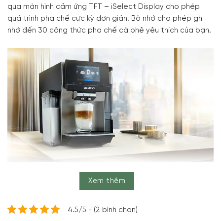
qua màn hình cảm ứng TFT – iSelect Display cho phép
quá trình pha chế cực kỳ đơn giản. Bộ nhớ cho phép ghi
nhớ đến 30 công thức pha chế cà phê yêu thích của bạn.
Xem thêm
Máy Pha Cà Phê Tự Động Siemens TQ707D03 EQ.700 mang đến
những đặc sản cà phê thơm ngon ngay tại nhà
4.5/5 - (2 bình chọn)