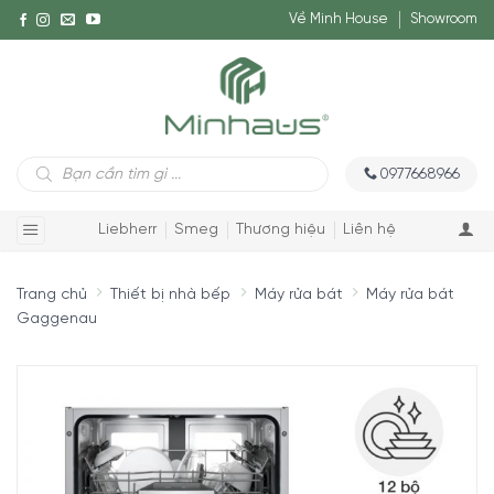
Về Minh House
Showroom
Tìm
0977668966
kiếm
sản
phẩm
Liebherr
Smeg
Thương hiệu
Liên hệ
Trang chủ
Thiết bị nhà bếp
Máy rửa bát
Máy rửa bát
Gaggenau