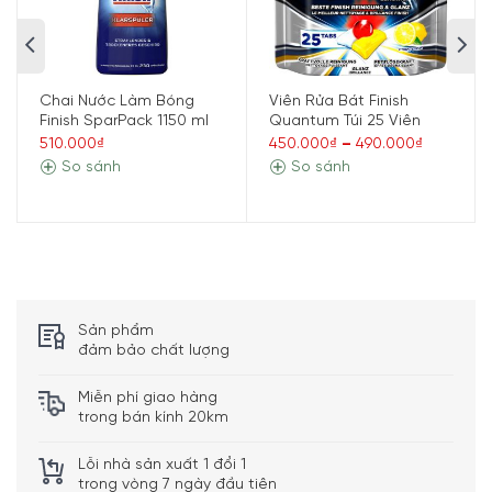
tại:
Công
12 bộ Châu Âu
suất rửa:
Công
Chai Nước Làm Bóng
Viên Rửa Bát Finish
Sấy khô ở nhiệt độ thấp
nghệ
Finish SparPack 1150 ml
Quantum Túi 25 Viên
Zeolith
sấy:
510.000₫
450.000₫
–
490.000₫
So sánh
So sánh
Lượng
nước tiêu
~9,5lít/lần rửa
thụ:
Số
chương
8
trình
rửa:
Sản phẩm
Tự động mở cửa khi kết
đảm bảo chất lượng
thúc chu trình rửa
Cảm biến lượng nước
Miễn phí giao hàng
AquaSensor
trong bán kính 20km
Hạn chế rò rỉ Aqua Stop
Khay kéo giảm chấn, trượt
Lỗi nhà sản xuất 1 đổi 1
thả êm ái
trong vòng 7 ngày đầu tiên