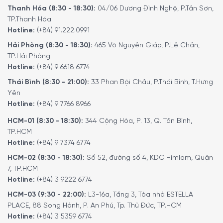
Thanh Hóa (8:30 - 18:30):
04/06 Dương Đình Nghệ, P.Tân Sơn,
TP.Thanh Hóa
Hotline:
(+84) 91.222.0991
Hải Phòng (8:30 - 18:30):
465 Võ Nguyên Giáp, P.Lê Chân,
TP.Hải Phòng
Hotline:
(+84) 9 6618 6774
Thái Bình (8:30 - 21:00):
33 Phan Bội Châu, P.Thái Bình, T.Hưng
Yên
Hotline:
(+84) 9 7766 8966
HCM-01 (8:30 - 18:30):
344 Cộng Hòa, P. 13, Q. Tân Bình,
TP.HCM
Hotline:
(+84) 9 7374 6774
HCM-02 (8:30 - 18:30):
Số 52, đường số 4, KDC Himlam, Quận
7, TP.HCM
Hotline:
(+84) 3 9222 6774
HCM-03 (9:30 - 22:00):
L3-16a, Tầng 3, Tòa nhà ESTELLA
PLACE, 88 Song Hành, P. An Phú, Tp. Thủ Đức, TP.HCM
Hotline:
(+84) 3 5359 6774