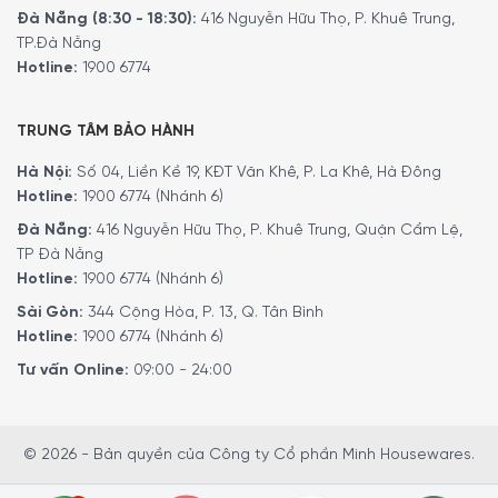
Hệ thống giàn rửa
Đà Nẵng (8:30 - 18:30):
416 Nguyễn Hữu Thọ, P. Khuê Trung,
TP.Đà Nẵng
Gaggenau DF481101F được thiết kế phù hợp để lắp âm tủ,
Hotline:
1900 6774
có
sức chứa lên tới 12 bộ bát đĩa Châu Âu
tương đương
3 – 4 bữa ăn của gia đình Việt. Kèm theo đó là
2 giá đỡ
linh hoạt, 1 giỏ đựng dao kéo, tay phun xoay 360 độ
giúp
TRUNG TÂM BẢO HÀNH
dễ dàng xếp và dỡ bát đĩa trong quá trình sử dụng.
Hà Nội:
Số 04, Liền Kề 19, KĐT Văn Khê, P. La Khê, Hà Đông
Hotline:
1900 6774 (Nhánh 6)
Đà Nẵng:
416 Nguyễn Hữu Thọ, P. Khuê Trung, Quận Cẩm Lệ,
TP Đà Nẵng
Hotline:
1900 6774 (Nhánh 6)
Sài Gòn:
344 Cộng Hòa, P. 13, Q. Tân Bình
Hotline:
1900 6774 (Nhánh 6)
Tư vấn Online:
09:00 - 24:00
© 2026 - Bản quyền của Công ty Cổ phần Minh Housewares.