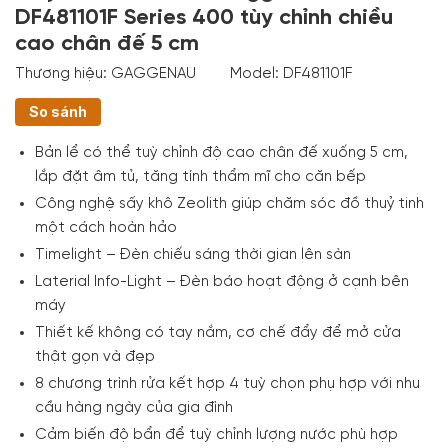
DF481101F Series 400 tùy chỉnh chiều
cao chân đế 5 cm
Thương hiệu:
GAGGENAU
Model:
DF481101F
So sánh
Bản lể có thể tuỳ chỉnh độ cao chân đế xuống 5 cm,
lắp đặt âm tủ, tăng tính thẩm mĩ cho căn bếp
Công nghệ sấy khô Zeolith giúp chăm sóc đồ thuỷ tinh
một cách hoàn hảo
Timelight – Đèn chiếu sáng thời gian lên sàn
Laterial Info-Light – Đèn báo hoạt động ở cạnh bên
máy
Thiết kế không có tay nắm, cơ chế đẩy để mở cửa
thật gọn và đẹp
8 chương trình rửa kết hợp 4 tuỳ chọn phụ hợp với nhu
cầu hàng ngày của gia đình
Cảm biến độ bẩn để tuỳ chỉnh lượng nước phù hợp