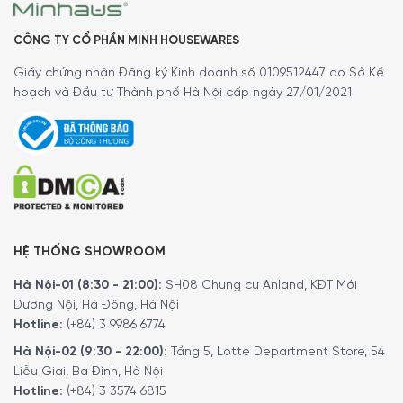
Thông số lắp đặt
CÔNG TY CỔ PHẦN MINH HOUSEWARES
Mời bạn tham khảo kích thước lắp đặt máy rửa bát âm tủ
Giấy chứng nhận Đăng ký Kinh doanh số 0109512447 do Sở Kế
Gaggenau DF481101F. Ngoài ra, sản phẩm còn có
bản lề
hoạch và Đầu tư Thành phố Hà Nội cấp ngày 27/01/2021
có thể tuỳ chỉnh độ cao chân đế xuống 5 cm
, phù hợp
lắp đặt mọi vị trí (đặc biệt là lắp đặt âm tủ cao tránh bị
lộ tấm ốp chân đế, mang lại thẩm mĩ hơn cho căn bếp).
HỆ THỐNG SHOWROOM
Hà Nội-01 (8:30 - 21:00):
SH08 Chung cư Anland, KĐT Mới
Dương Nội, Hà Đông, Hà Nội
Hotline:
(+84) 3 9986 6774
Hà Nội-02 (9:30 - 22:00):
Tầng 5, Lotte Department Store, 54
Liễu Giai, Ba Đình, Hà Nội
Hotline:
(+84) 3 3574 6815