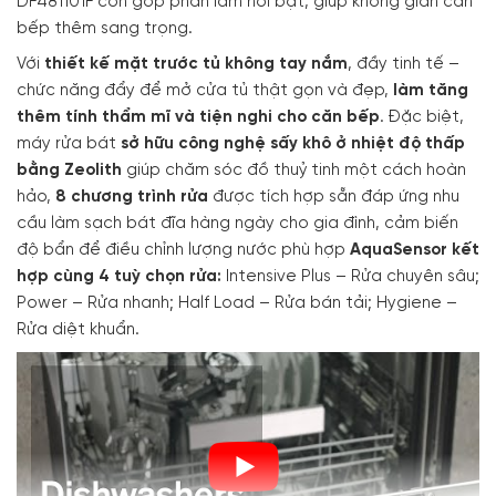
DF481101F còn góp phần làm nổi bật, giúp không gian căn
bếp thêm sang trọng.
Với
thiết kế mặt trước tủ không tay nắm
, đầy tinh tế –
chức năng đẩy để mở cửa tủ thật gọn và đẹp,
làm tăng
thêm tính thẩm mĩ và tiện nghi cho căn bếp
. Đặc biệt,
máy rửa bát
sở hữu công nghệ sấy khô ở nhiệt độ thấp
bằng Zeolith
giúp chăm sóc đồ thuỷ tinh một cách hoàn
hảo,
8 chương trình rửa
được tích hợp sẵn đáp ứng nhu
cầu làm sạch bát đĩa hàng ngày cho gia đình, cảm biến
độ bẩn để điều chỉnh lượng nước phù hợp
AquaSensor kết
hợp cùng 4 tuỳ chọn rửa:
Intensive Plus – Rửa chuyên sâu;
Power – Rửa nhanh; Half Load – Rửa bán tải; Hygiene –
Rửa diệt khuẩn.