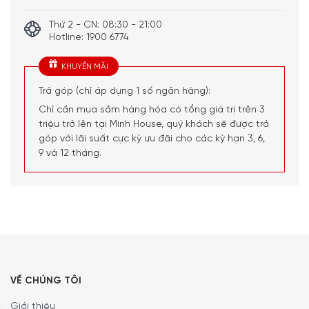
Điều khiển kiểm soát từ xa
thông qua app Home
Thứ 2 - CN: 08:30 - 21:00
Connect
Hotline: 1900 6774
Hệ thống đèn chiếu sáng
tiện lợi
Tiện ích:
KHUYẾN MÃI
Màn hình TFT hiển thị thời
gian còn lại hoặc kết thúc
Trả góp (chỉ áp dụng 1 số ngân hàng):
Cảnh báo nạp thêm muối
Chỉ cần mua sắm hàng hóa có tổng giá trị trên 3
và chất tẩy rửa, dòng nước
triệu trở lên tại Minh House, quý khách sẽ được trả
vào
góp với lãi suất cực kỳ ưu đãi cho các kỳ hạn 3, 6,
Timelight – Đèn chiếu sáng
9 và 12 tháng.
thời gian lên sàn
Laterial Info-Light – Đèn
báo hoạt động ở cạnh bên
máy
Bản lể có thể tuỳ chỉnh độ
cao chân đế xuống 5 cm
Kích
Cao 86,5 – 92,5 cm x Ngang
thước:
59,8 cm x Sâu 55 cm
VỀ CHÚNG TÔI
Tổng quan
Giới thiệu