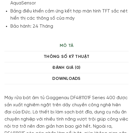
AquaSensor
Bảng điều khiển cảm ứng kết hợp màn hình TFT sắc nét
hiển thị các thông số của máy
Bảo hành: 24 Tháng
MÔ TẢ
THÔNG SỐ KỸ THUẬT
ĐÁNH GIÁ (0)
DOWNLOADS
Máy rửa bát âm tủ Gaggenau DF481101F Series 400 được
sản xuất nghiêm ngặt trên dây chuyền công nghệ hiện
đại của Đức. Là thiết bị làm sạch bát đĩa, dụng cụ nấu ăn
chuyên nghiệp với nhiều tính năng vượt trội giúp công việc
nội trợ trở nên đơn giản hơn bao giờ hết.
Ngoài ra,