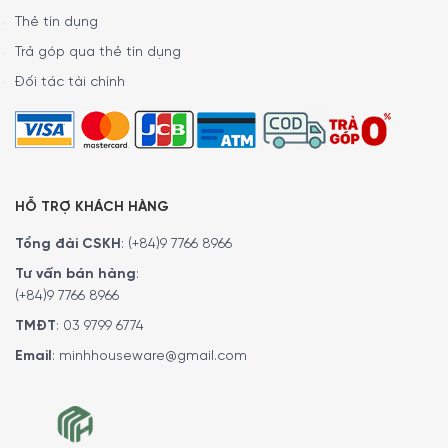
Thẻ tín dụng
Trả góp qua thẻ tín dụng
Đối tác tài chính
HỖ TRỢ KHÁCH HÀNG
Tổng đài CSKH
:
(+84)9 7766 8966
Tư vấn bán hàng
:
(+84)9 7766 8966
TMĐT
:
03 9799 6774
Email
:
minhhouseware@gmail.com