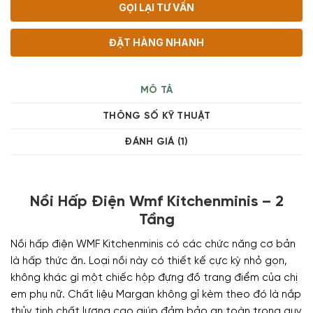
GỌI LẠI TƯ VẤN
ĐẶT HÀNG NHANH
MÔ TẢ
THÔNG SỐ KỸ THUẬT
ĐÁNH GIÁ (1)
Nồi Hấp Điện Wmf Kitchenminis – 2
Tầng
Nồi hấp điện WMF Kitchenminis có các chức năng cơ bản
là hấp thức ăn. Loại nồi này có thiết kế cực kỳ nhỏ gọn,
không khác gì một chiếc hộp đựng đồ trang điểm của chị
em phụ nữ. Chất liệu Margan không gỉ kèm theo đó là nắp
thủy tinh chất lượng cao giúp đảm bảo an toàn trong quy