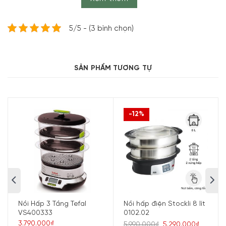
5/5 - (3 bình chọn)
Song song với chất liệu nồi thì nắp thủy tinh dễ dàng cho
SẢN PHẨM TƯƠNG TỰ
phép người dùng kiểm tra thức ăn chín hay chưa không
cần mở nắp nồi ra. Nồi hấp điện WMF cũng trang bị thêm
màn hình LCD để hiển thị các chế độ hấp khác nhau cho
-12%
từng loại thức ăn.
Nồi hấp điện WMF có chế độ giữ ấm khoảng 40 phút cho
phép thức ăn đưa ra vẫn còn nóng hổi. Bạn cũng dễ dàng
bổ sung thêm nước thông qua các lỗ gắn phía trên nồi
nếu nồi hấp của bạn đang bị thiếu nước.
Nồi Hấp 3 Tầng Tefal
Nồi hấp điện Stockli 8 lít
VS400333
0102.02
3.790.000₫
5.990.000₫
5.290.000₫