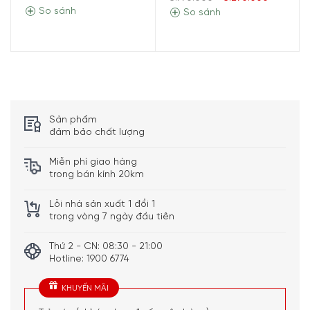
So sánh
So sánh
Sản phẩm
đảm bảo chất lượng
Miễn phí giao hàng
trong bán kính 20km
Bạn cũng có thể dễ dàng quan sát mực nước còn lại
Lỗi nhà sản xuất 1 đổi 1
trong nồi hấp điện WMF bằng vạch theo dõi trực quan
trong vòng 7 ngày đầu tiên
phía trước nồi và thêm nước khi cần chỉ bằng một thao
tác đơn giản là rót nước vào vị trí thêm nước bên phải nồi
Thứ 2 - CN: 08:30 - 21:00
hấp.
Hotline: 1900 6774
Chỉ cần chọn chương trình phù hợp cho mỗi tầng, nồi hấp
KHUYẾN MÃI
điện WMF sẽ tự động bắt đầu với thực phẩm yêu cầu thời