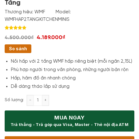
Tầng
Thương hiệu:
WMF
Model:
WMFHAP2TANGKITCHENMINIS
Rated
1
5.00
4.189.000₫
4.500.000₫
out of 5
based on
customer
So sánh
rating
Nồi hấp với 2 tầng WMF hấp riêng biệt (mỗi ngăn 2,15L)
Phù hợp người trong văn phòng, những người bận rộn
Hấp, hâm đồ ăn nhanh chóng
Dễ dàng tháo lắp sử dụng
Nồi Hấp Điện Wmf Kitchenminis - 2 Tầng số lượng
Số lượng:
MUA NGAY
Trả thẳng - Trả góp qua Visa, Master - Thẻ nội địa ATM