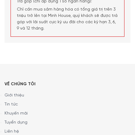
gian nấu lâu hơn và chuyển sang tầng thứ hai với thời thực
Trả góp (chỉ áp dụng 1 số ngân hàng):
phẩm có thời gian nấu nhanh hơn. Tất cả các bộ phận
Chỉ cần mua sắm hàng hóa có tổng giá trị trên 3
không dùng điện có thể rửa trong máy rửa bát.
triệu trở lên tại Minh House, quý khách sẽ được trả
góp với lãi suất cực kỳ ưu đãi cho các kỳ hạn 3, 6,
9 và 12 tháng.
VỀ CHÚNG TÔI
Giới thiệu
Tin tức
Khuyến mãi
Tuyển dụng
Liên hệ