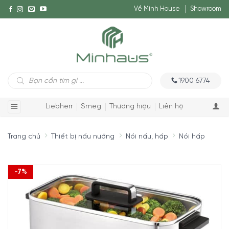
Về Minh House
Showroom
Tìm
1900 6774
kiếm
sản
phẩm
Liebherr
Smeg
Thương hiệu
Liên hệ
Trang chủ
Thiết bị nấu nướng
Nồi nấu, hấp
Nồi hấp
-7%