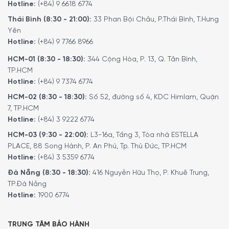
Hotline:
(+84) 9 6618 6774
Thái Bình (8:30 - 21:00):
33 Phan Bội Châu, P.Thái Bình, T.Hưng
Yên
Hotline:
(+84) 9 7766 8966
HCM-01 (8:30 - 18:30):
344 Cộng Hòa, P. 13, Q. Tân Bình,
TP.HCM
Hotline:
(+84) 9 7374 6774
HCM-02 (8:30 - 18:30):
Số 52, đường số 4, KDC Himlam, Quận
7, TP.HCM
Hotline:
(+84) 3 9222 6774
HCM-03 (9:30 - 22:00):
L3-16a, Tầng 3, Tòa nhà ESTELLA
PLACE, 88 Song Hành, P. An Phú, Tp. Thủ Đức, TP.HCM
Hotline:
(+84) 3 5359 6774
Đà Nẵng (8:30 - 18:30):
416 Nguyễn Hữu Thọ, P. Khuê Trung,
TP.Đà Nẵng
Hotline:
1900 6774
TRUNG TÂM BẢO HÀNH