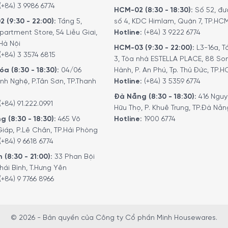
(+84) 3 9986 6774
HCM-02 (8:30 - 18:30):
Số 52, đư
2 (9:30 - 22:00):
Tầng 5,
số 4, KDC Himlam, Quận 7, TP.HC
Pha Cà Phê De’Longhi PrimaDonna S Evo ECAM 510.55.M Hoàn Toàn Tự
partment Store, 54 Liễu Giai,
Hotline:
(+84) 3 9222 6774
Hà Nội
HCM-03 (9:30 - 22:00):
L3-16a, T
hê De’Longhi PrimaDonna S Evo ECAM 510.
(+84) 3 3574 6815
3, Tòa nhà ESTELLA PLACE, 88 So
a (8:30 - 18:30):
04/06
Hành, P. An Phú, Tp. Thủ Đức, TP.
nh Nghệ, P.Tân Sơn, TP.Thanh
Hotline:
(+84) 3 5359 6774
AM 510.55.M được tích hợp hệ thống xay Burr để xay hạt cà p
Đà Nẵng (8:30 - 18:30):
416 Ngu
i xay bằng thép, hình nón với 13 cấp độ điều chỉnh, đảm bảo m
(+84) 91.222.0991
Hữu Thọ, P. Khuê Trung, TP.Đà Nẵn
g (8:30 - 18:30):
465 Võ
Hotline:
1900 6774
iáp, P.Lê Chân, TP.Hải Phòng
(+84) 9 6618 6774
 (8:30 - 21:00):
33 Phan Bội
hái Bình, T.Hưng Yên
(+84) 9 7766 8966
© 2026 - Bản quyền của Công ty Cổ phần Minh Housewares.