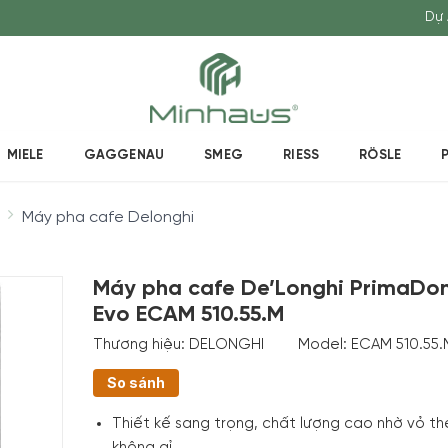
Dự 
MIELE
GAGGENAU
SMEG
RIESS
RÖSLE
Máy pha cafe Delonghi
Máy pha cafe De’Longhi PrimaDo
Evo ECAM 510.55.M
Thương hiệu:
DELONGHI
Model:
ECAM 510.55.
So sánh
Thiết kế sang trọng, chất lượng cao nhờ vỏ t