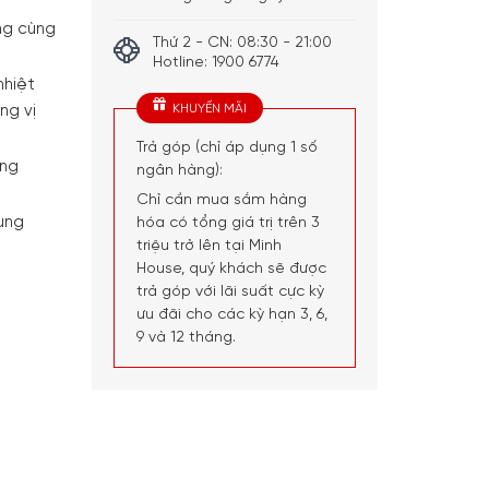
ng cùng
Thứ 2 - CN: 08:30 - 21:00
Hotline: 1900 6774
nhiệt
KHUYẾN MÃI
ng vị
Trả góp (chỉ áp dụng 1 số
ằng
ngân hàng):
Chỉ cần mua sắm hàng
ụng
hóa có tổng giá trị trên 3
triệu trở lên tại Minh
House, quý khách sẽ được
trả góp với lãi suất cực kỳ
ưu đãi cho các kỳ hạn 3, 6,
9 và 12 tháng.