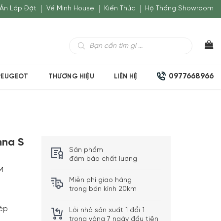
Án Lắp Đặt
Về Minh House
Kiến Thức
Hệ Thống Showroom
Tìm
kiếm
sản
phẩm
0977668966
PEUGEOT
THƯƠNG HIỆU
LIÊN HỆ
nna S
Sản phẩm
đảm bảo chất lượng
M
Miễn phí giao hàng
trong bán kính 20km
hép
Lỗi nhà sản xuất 1 đổi 1
trong vòng 7 ngày đầu tiên