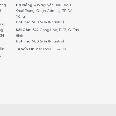
ờng
Đà Nẵng:
416 Nguyễn Hữu Thọ, P.
M
Khuê Trung, Quận Cẩm Lệ, TP Đà
 Động
Nẵng
Hotline:
1900 6774 (Nhánh 6)
ầng
55.M
ng
Sài Gòn:
344 Cộng Hòa, P. 13, Q. Tân
HCM
Bình
Hotline:
1900 6774 (Nhánh 6)
hê một cách hoàn hảo, bột cafe không quá
yễn
Tư vấn Online:
09:00 - 24:00
ức độ xay được cá nhân hóa tối đa.
g