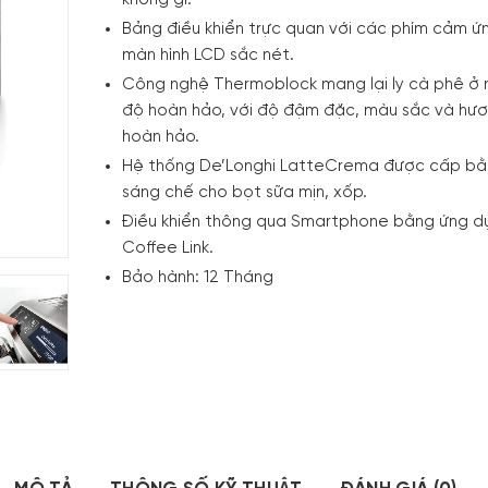
không gỉ.
Bảng điều khiển trực quan với các phím cảm ứ
màn hình LCD sắc nét.
Công nghệ Thermoblock mang lại ly cà phê ở 
độ hoàn hảo, với độ đậm đặc, màu sắc và hươ
hoàn hảo.
Hệ thống De’Longhi LatteCrema được cấp b
sáng chế cho bọt sữa mịn, xốp.
Điều khiển thông qua Smartphone bằng ứng d
Coffee Link.
Bảo hành: 12 Tháng