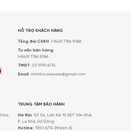
HỖ TRỢ KHÁCH HÀNG
Tổng đài CSKH
:
(+84)9 7766 8966
Tư vấn bán hàng
:
(+84)9 7766 8966
TMĐT
:
03 9799 6774
Email
:
minhhouseware@gmail.com
TRUNG TÂM BẢO HÀNH
Hòa,
Hà Nội:
Số 04, Liền Kề 19, KĐT Văn Khê,
P. La Khê, Hà Đông
Hotline:
1900 6774 (Nhánh 6)