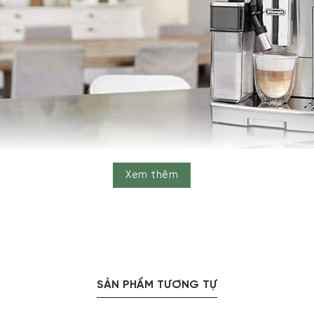
Xem thêm
hê De’Longhi PrimaDonna S Evo ECAM 510.55.M Mang Đến Những Ly Cà
SẢN PHẨM TƯƠNG TỰ
CAM 510.55.M là dòng
máy pha cà phê espresso
hoàn toàn, với
ươi ngon từ các hạt cà phê chất lượng.