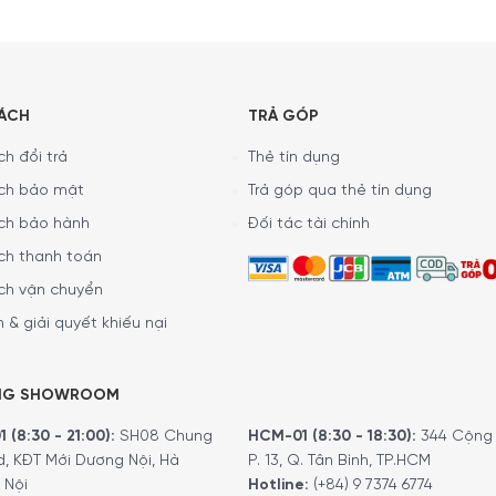
SÁCH
TRẢ GÓP
h đổi trả
Thẻ tín dụng
ch bảo mật
Trả góp qua thẻ tín dụng
ch bảo hành
Đối tác tài chính
ch thanh toán
ch vận chuyển
 & giải quyết khiếu nại
NG SHOWROOM
 (8:30 - 21:00):
SH08 Chung
HCM-01 (8:30 - 18:30):
344 Cộng 
d, KĐT Mới Dương Nội, Hà
P. 13, Q. Tân Bình, TP.HCM
 Nội
Hotline:
(+84) 9 7374 6774