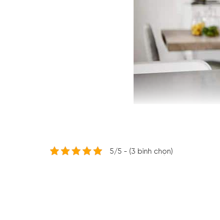
5/5 - (3 bình chọn)
Máy Pha Cà P
Máy Pha Cà Phê De’Longhi PrimaDonna S Evo E
mang lại cho bạn những ly cà phê với hương vị t