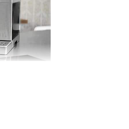
 Phê Đậm Chất
 lớp vỏ kim loại không gỉ sang trọng. Sản phẩm