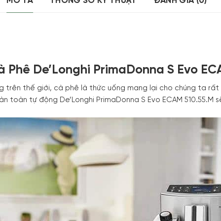
MÔ TẢ
THÔNG SỐ KỸ THUẬT
ĐÁNH GIÁ (0)
 Phê De’Longhi PrimaDonna S Evo EC
g trên thế giới, cà phê là thức uống mang lại cho chúng ta rất
n toàn tự động De’Longhi PrimaDonna S Evo ECAM 510.55.M s