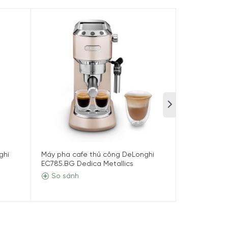
ghi
Máy pha cafe thủ công DeLonghi
Máy pha caf
EC785.BG Dedica Metallics
EC685.W Ded
So sánh
So sánh