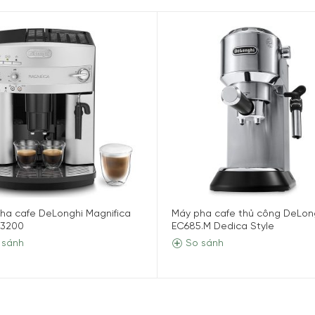
ha cafe DeLonghi Magnifica
Máy pha cafe thủ công DeLon
 3200
EC685.M Dedica Style
 sánh
So sánh