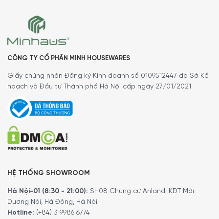
CÔNG TY CỔ PHẦN MINH HOUSEWARES
Giấy chứng nhận Đăng ký Kinh doanh số 0109512447 do Sở Kế
hoạch và Đầu tư Thành phố Hà Nội cấp ngày 27/01/2021
Điều đặc biệt hơn nữa, sản phẩm Thố Nướng Riess Classic
0049-006 26x17cm Pastel Rosa được sản xuất trung hòa
CO2 ở Áo, giúp bảo vệ môi trường và hướng tới sức khỏe
của người tiêu dùng.
Với những lợi ích tối ưu về chất lượng, an toàn và tiết kiệm
HỆ THỐNG SHOWROOM
năng lượng, Thố Nướng Riess Classic 0049-006 26x17cm
Hà Nội-01 (8:30 - 21:00):
SH08 Chung cư Anland, KĐT Mới
Pastel Rosa là lựa chọn hoàn hảo cho những người muốn
Dương Nội, Hà Đông, Hà Nội
tối ưu hóa việc nấu ăn và bảo vệ sức khỏe.
Hotline:
(+84) 3 9986 6774