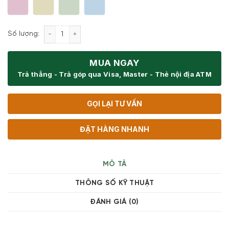
Khay nướng có quai tráng men Riess Classic Pastel
Số lượng:
MUA NGAY
Trả thẳng - Trả góp qua Visa, Master - Thẻ nội địa ATM
GỌI LẠI TƯ VẤN
ĐẶT HÀNG NHANH
MÔ TẢ
THÔNG SỐ KỸ THUẬT
ĐÁNH GIÁ (0)