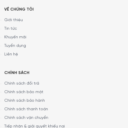
giữ và phân phối nhiệt đồng đều trong quá trình nấu đảm
VỀ CHÚNG TÔI
bảo nấu nướng tiết kiệm năng lượng và thời gian. Ngoài
ra, khả năng chịu nhiệt lên đến 450°C( nhiệt độ khuyến
Giới thiệu
nghị là 220°C) và tính chất trung tính, hạn chế các loại vi
Tin tức
khuẩn có hại giúp đảm bảo an toàn với sức khỏe người
Khuyến mãi
tiêu dùng khi chế biến các món ăn.
Tuyển dụng
Liên hệ
CHÍNH SÁCH
Chính sách đổi trả
Chính sách bảo mật
Chính sách bảo hành
Chính sách thanh toán
Chính sách vận chuyển
Tiếp nhận & giải quyết khiếu nại