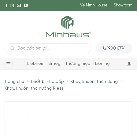
Về Minh House
Showroom
Tìm
1900 6774
kiếm
sản
phẩm
Liebherr
Smeg
Thương hiệu
Liên hệ
Trang chủ
Thiết bị nhà bếp
Khay, khuôn, thố nướng
Khay, khuôn, thố nướng Riess