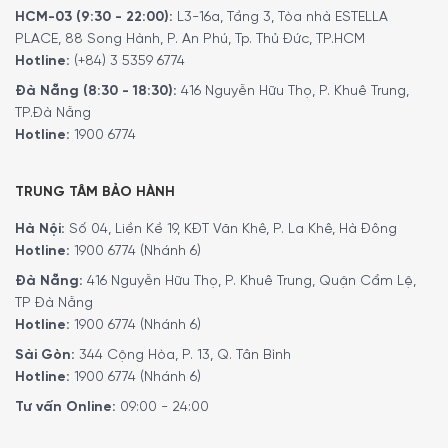
MINH HOUSE CAM KẾT
:
HCM-03 (9:30 - 22:00):
L3-16a, Tầng 3, Tòa nhà ESTELLA
PLACE, 88 Song Hành, P. An Phú, Tp. Thủ Đức, TP.HCM
Giao hàng nhanh chóng toàn quốc.
Hotline:
(+84) 3 5359 6774
Bảo hành bằng thẻ bảo hành chính hãng từ công ty.
Đà Nẵng (8:30 - 18:30):
416 Nguyễn Hữu Thọ, P. Khuê Trung,
Hàng đúng nguồn gốc, chính hãng, nhập khẩu Đức & EU.
TP.Đà Nẵng
Ngoài ra quý khách có thể tham khảo thêm các sản
Hotline:
1900 6774
phẩm
nồi, chảo
khác.
Tại đây
.
Để phục vụ khách hàng tốt hơn trong việc sử dụng hoặc
TRUNG TÂM BẢO HÀNH
tìm hiểu về các tính năng của các sản phẩm gia dụng.
Hà Nội:
Số 04, Liền Kề 19, KĐT Văn Khê, P. La Khê, Hà Đông
Minh House đã cho ra đời kênh
Youtube
với rất nhiều nội
Hotline:
1900 6774 (Nhánh 6)
dung thú vị. Quý khách có thể theo dõi kênh youtube
Đà Nẵng:
416 Nguyễn Hữu Thọ, P. Khuê Trung, Quận Cẩm Lệ,
bằng liên kết
tại đây
.
TP Đà Nẵng
Hotline:
1900 6774 (Nhánh 6)
5/5 - (1 bình chọn)
Sài Gòn:
344 Cộng Hòa, P. 13, Q. Tân Bình
Hotline:
1900 6774 (Nhánh 6)
Tư vấn Online:
09:00 - 24:00