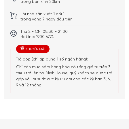
trong bán kính 20km
– Tương thích với mọi loại
bếp (bếp từ, gas, hồng
ngoại,…) và lò nướng
Lỗi nhà sản xuất 1 đổi 1
– An toàn khi vệ sinh trong
trong vòng 7 ngày đầu tiên
máy rửa bát
Thứ 2 - CN: 08:30 - 21:00
– 0049-006: 1,35 lít
Hotline: 1900 6774
– 0045-006: 1,7 lít
Dung tích
– 0046-006: 2,7 lít
– 0047-006: 3,4 lít
KHUYẾN MÃI
– 0049-006: Dài 34,4 cm x
Trả góp (chỉ áp dụng 1 số ngân hàng):
Rộng 17,3 cm x Cao 5 cm
Chỉ cần mua sắm hàng hóa có tổng giá trị trên 3
– Nặng 0,617 kg
– 0045-006: Dài 37 cm x
triệu trở lên tại Minh House, quý khách sẽ được trả
Rộng 18,6 cm x Cao 5,2
góp với lãi suất cực kỳ ưu đãi cho các kỳ hạn 3, 6,
Kích thước –
cm – Nặng 0,723 kg
9 và 12 tháng.
khối lượng
– 0046-006: Dài 40,8 cm x
Rộng 20,6 cm x Cao 5,9
cm – Nặng 0,882 kg
– 0047-006: Dài 44,8 cm x
Rộng 22,6 cm x Cao 6,2
cm – Nặng 1,295 kg
Chất liệu men cao cấp của sản phẩm này giúp hấp thụ,