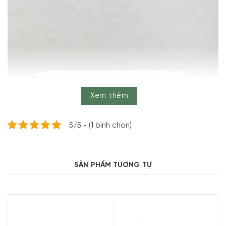
Xem thêm
5/5 - (1 bình chọn)
SẢN PHẨM TƯƠNG TỰ
Thông số kỹ thuật và tổng quan sản
phẩm khay nướng có quai tráng men
Riess Classic Pastel
Thông số kỹ thuật