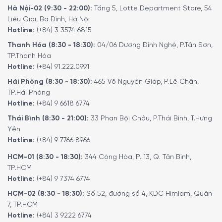
Để đặt mua sản phẩm, Quý khách hàng vui lòng liên hệ:
Hà Nội-02 (9:30 - 22:00):
Tầng 5, Lotte Department Store, 54
Hotline:
1900 6774
hoặc
024 7300 6774
để nhận được
Liễu Giai, Ba Đình, Hà Nội
những tư vấn chi tiết và đặt mua sản phẩm.
Hotline:
(+84) 3 3574 6815
Hoặc Đặt hàng trực tiếp trên website, Minh House sẽ
Thanh Hóa (8:30 - 18:30):
04/06 Dương Đình Nghệ, P.Tân Sơn,
gọi lại để xác nhận đơn hàng với quý khách.
TP.Thanh Hóa
Hotline:
(+84) 91.222.0991
Hoặc Quý khách có thể đến trực tiếp
hệ thống
showroom
của
Minh House
trên toàn quốc để trải
Hải Phòng (8:30 - 18:30):
465 Võ Nguyên Giáp, P.Lê Chân,
TP.Hải Phòng
nghiệm sản phẩm này.
Hotline:
(+84) 9 6618 6774
Thái Bình (8:30 - 21:00):
33 Phan Bội Châu, P.Thái Bình, T.Hưng
Yên
Hotline:
(+84) 9 7766 8966
HCM-01 (8:30 - 18:30):
344 Cộng Hòa, P. 13, Q. Tân Bình,
TP.HCM
Hotline:
(+84) 9 7374 6774
HCM-02 (8:30 - 18:30):
Số 52, đường số 4, KDC Himlam, Quận
7, TP.HCM
Hotline:
(+84) 3 9222 6774