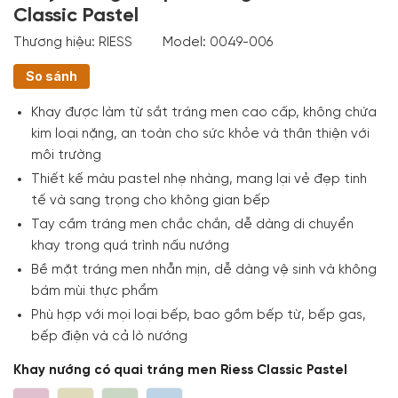
Classic Pastel
Thương hiệu:
RIESS
Model:
0049-006
So sánh
Khay được làm từ sắt tráng men cao cấp, không chứa
kim loại nặng, an toàn cho sức khỏe và thân thiện với
môi trường
Thiết kế màu pastel nhẹ nhàng, mang lại vẻ đẹp tinh
tế và sang trọng cho không gian bếp
Tay cầm tráng men chắc chắn, dễ dàng di chuyển
khay trong quá trình nấu nướng
Bề mặt tráng men nhẵn mịn, dễ dàng vệ sinh và không
bám mùi thực phẩm
Phù hợp với mọi loại bếp, bao gồm bếp từ, bếp gas,
bếp điện và cả lò nướng
Khay nướng có quai tráng men Riess Classic Pastel