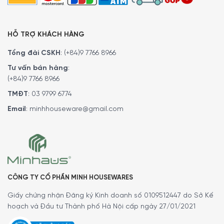
HỖ TRỢ KHÁCH HÀNG
Tổng đài CSKH
:
(+84)9 7766 8966
Tư vấn bán hàng
:
(+84)9 7766 8966
TMĐT
:
03 9799 6774
Email
:
minhhouseware@gmail.com
MINH HOUSE CAM KẾT
:
Giao hàng nhanh chóng toàn quốc.
Bảo hành bằng thẻ bảo hành chính hãng từ công ty.
Hàng đúng nguồn gốc, chính hãng, nhập khẩu Đức & EU.
CÔNG TY CỔ PHẦN MINH HOUSEWARES
Ngoài ra quý khách có thể tham khảo thêm các dòng
nồi,
Giấy chứng nhận Đăng ký Kinh doanh số 0109512447 do Sở Kế
chảo
khác.
Tại đây
.
hoạch và Đầu tư Thành phố Hà Nội cấp ngày 27/01/2021
Để phục vụ khách hàng tốt hơn trong việc sử dụng hoặc