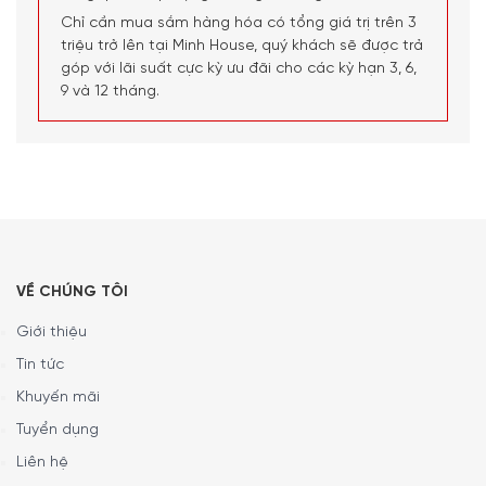
dụng với tất cả các loại bếp (gas, điện, gốm, cảm ứng từ
Chỉ cần mua sắm hàng hóa có tổng giá trị trên 3
và thậm chí cả ngọn lửa trần). Nhờ có lõi sắt nên nhiệt
triệu trở lên tại Minh House, quý khách sẽ được trả
được dẫn nhanh sau đó được giữ lại đảm bảo nấu ăn bền
góp với lãi suất cực kỳ ưu đãi cho các kỳ hạn 3, 6,
vững, tiết kiệm năng lượng.
9 và 12 tháng.
Bề mặt thủy tinh nhẵn, đảm bảo vệ sinh hoàn hảo, dễ làm
sạch. Khi được sử dụng và chăm sóc đúng cách, dụng cụ
nấu tráng men này có thể mang lại niềm vui nấu nướng
trong nhiều năm và sẽ duy trì vẻ ngoài sáng bóng đặc
trưng.
VỀ CHÚNG TÔI
Giới thiệu
Tin tức
Khuyến mãi
Tuyển dụng
Liên hệ