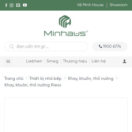
Về Minh House
Showroom
Tìm
1900 6774
kiếm
sản
phẩm
Liebherr
Smeg
Thương hiệu
Liên hệ
Trang chủ
Thiết bị nhà bếp
Khay, khuôn, thố nướng
Khay, khuôn, thố nướng Riess