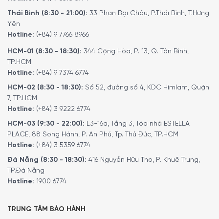
Thái Bình (8:30 - 21:00):
33 Phan Bội Châu, P.Thái Bình, T.Hưng
Yên
Hotline:
(+84) 9 7766 8966
HCM-01 (8:30 - 18:30):
344 Cộng Hòa, P. 13, Q. Tân Bình,
TP.HCM
Hotline:
(+84) 9 7374 6774
HCM-02 (8:30 - 18:30):
Số 52, đường số 4, KDC Himlam, Quận
7, TP.HCM
Hotline:
(+84) 3 9222 6774
HCM-03 (9:30 - 22:00):
L3-16a, Tầng 3, Tòa nhà ESTELLA
PLACE, 88 Song Hành, P. An Phú, Tp. Thủ Đức, TP.HCM
Hotline:
(+84) 3 5359 6774
Đà Nẵng (8:30 - 18:30):
416 Nguyễn Hữu Thọ, P. Khuê Trung,
TP.Đà Nẵng
Hotline:
1900 6774
TRUNG TÂM BẢO HÀNH