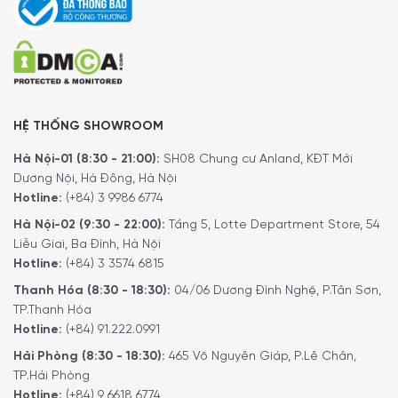
tìm hiểu về các tính năng của các sản phẩm gia dụng.
Minh House đã cho ra đời kênh
Youtube
với rất nhiều nội
dung thú vị. Quý khách có thể theo dõi kênh youtube
bằng liên kết
tại đây
.
5/5 - (2 bình chọn)
HỆ THỐNG SHOWROOM
Hà Nội-01 (8:30 - 21:00):
SH08 Chung cư Anland, KĐT Mới
Dương Nội, Hà Đông, Hà Nội
Hotline:
(+84) 3 9986 6774
Hà Nội-02 (9:30 - 22:00):
Tầng 5, Lotte Department Store, 54
Liễu Giai, Ba Đình, Hà Nội
Hotline:
(+84) 3 3574 6815
Thanh Hóa (8:30 - 18:30):
04/06 Dương Đình Nghệ, P.Tân Sơn,
TP.Thanh Hóa
Hotline:
(+84) 91.222.0991
Hải Phòng (8:30 - 18:30):
465 Võ Nguyên Giáp, P.Lê Chân,
TP.Hải Phòng
Hotline:
(+84) 9 6618 6774