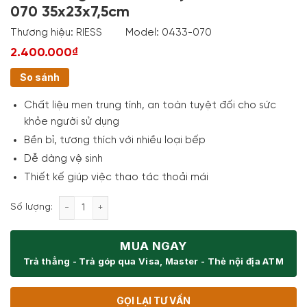
070 35x23x7,5cm
Thương hiệu:
RIESS
Model:
0433-070
2.400.000₫
So sánh
Chất liệu men trung tính, an toàn tuyệt đối cho sức
khỏe người sử dụng
Bền bỉ, tương thích với nhiều loại bếp
Dễ dàng vệ sinh
Thiết kế giúp việc thao tác thoải mái
Thố Nướng Riess Country Flora 0433-070 35x23x7,5
Số lượng:
MUA NGAY
Trả thẳng - Trả góp qua Visa, Master - Thẻ nội địa ATM
GỌI LẠI TƯ VẤN