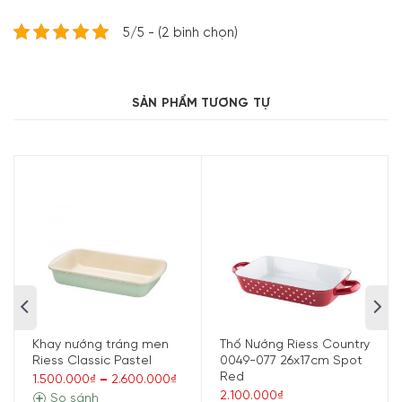
5/5 - (2 bình chọn)
SẢN PHẨM TƯƠNG TỰ
Đặc tính của Thố Nướng Riess Country Flora
0433-070
Thố Nướng Riess Country Flora 0433-070 sáng tạo để có
được những món bánh tuyệt vời cho các đầu bếp. Đây là
một dụng cụ nấu nướng cực kỳ linh hoạt có thể được sử
dụng nướng, quay bất kì món ăn nào trong lò và sau đó
phục vụ ngay tại bàn ăn.
Chất liệu của thố được làm từ sắt nung chảy với thủy tinh
ở nhiệt độ cao tự nhiên đảm bảo không có mùi vị, ngăn vi
khuẩn có hại phát triển, an toàn với sức khỏe người sử
Khay nướng tráng men
Thố Nướng Riess Country
dụng.
Riess Classic Pastel
0049-077 26x17cm Spot
Red
1.500.000₫
–
2.600.000₫
2.100.000₫
So sánh