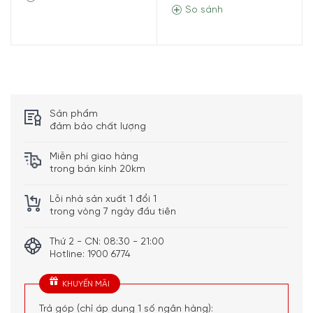
So sánh
Sản phẩm
đảm bảo chất lượng
Miễn phí giao hàng
trong bán kính 20km
Lỗi nhà sản xuất 1 đổi 1
trong vòng 7 ngày đầu tiên
Thứ 2 - CN: 08:30 - 21:00
Hotline: 1900 6774
KHUYẾN MÃI
Thố Nướng Riess Country Flora 0433-070 phù hợp để sử
Trả góp (chỉ áp dụng 1 số ngân hàng):