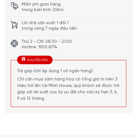
Miễn phí giao hàng
Mã sản phẩm: Smeg tủ lạnh 101l + 13l
trong bán kính 20km
Thương hiệu: Smeg
Lỗi nhà sản xuất 1 đổi 1
Màu sắc: Kem
trong vòng 7 ngày đầu tiên
Xuất xứ: Italia
Thứ 2 - CN: 08:30 - 21:00
Nhập khẩu Đức & EU
Hotline: 1900 6774
Thiết kế: phong cách cổ điển thâp niên 50
KHUYẾN MÃI
Lớp hiệu quả năng lượng: A ++
Mức tiêu thụ năng lượng hàng năm: 139 kWh / a
Trả góp (chỉ áp dụng 1 số ngân hàng):
Điện áp: 220-240 V
Chỉ cần mua sắm hàng hóa có tổng giá trị trên 3
triệu trở lên tại Minh House, quý khách sẽ được trả
Tần số (Hz): 50 Hz
góp với lãi suất cực kỳ ưu đãi cho các kỳ hạn 3, 6,
Tổng khối lượng tổng: 118 L
9 và 12 tháng.
Tổng dung lượng lưu trữ: 114 L
Vị trí bản lề: Đúng
Thời gian tản nhiệt độ: 8 giờ
Lớp khí hậu: SN, N, ST, T