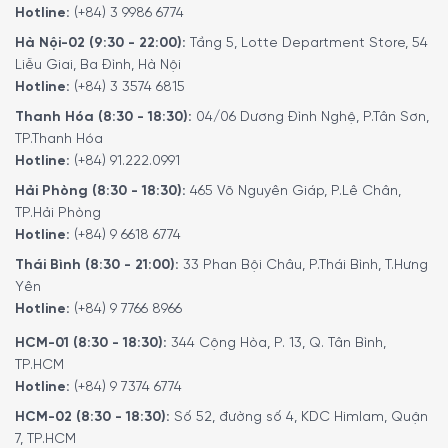
Hotline:
(+84) 3 9986 6774
Hà Nội-02 (9:30 - 22:00):
Tầng 5, Lotte Department Store, 54
Liễu Giai, Ba Đình, Hà Nội
Hotline:
(+84) 3 3574 6815
Thanh Hóa (8:30 - 18:30):
04/06 Dương Đình Nghệ, P.Tân Sơn,
TP.Thanh Hóa
Hotline:
(+84) 91.222.0991
Hải Phòng (8:30 - 18:30):
465 Võ Nguyên Giáp, P.Lê Chân,
TP.Hải Phòng
Hotline:
(+84) 9 6618 6774
Bạn chỉ cần trao niềm tin và
ĐẶT HÀNG
nhanh qua
Thái Bình (8:30 - 21:00):
33 Phan Bội Châu, P.Thái Bình, T.Hưng
Hotline: 1900 6774
. Mọi việc còn lại chúng tôi sẽ lo!
Yên
Hotline:
(+84) 9 7766 8966
Xem thêm:
TỦ LẠNH 101L SMEG FAB10RCR2
HCM-01 (8:30 - 18:30):
344 Cộng Hòa, P. 13, Q. Tân Bình,
Tham khảo chi tiết các dòng khác:
Tại Đây
TP.HCM
Hotline:
(+84) 9 7374 6774
5/5 - (2 bình chọn)
HCM-02 (8:30 - 18:30):
Số 52, đường số 4, KDC Himlam, Quận
7, TP.HCM