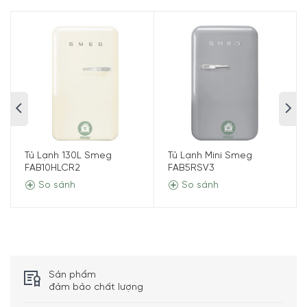
Tủ Lạnh 130L Smeg
Tủ Lạnh Mini Smeg
FAB10HLCR2
FAB5RSV3
So sánh
So sánh
Vậy lý do tại sao Smeg FAB10RCR2 luôn nằm trên TOP đầu
tìm kiếm? Và tại sao phải có 1 sản phẩm Smeg trong nhà
bếp mà không phải là dòng sản phẩm nào khác? Không
cần tò mò, hay tự trả lời những câu hỏi thế này nữa, vì đã
có Minh House giúp bạn khám phá điều này. Hãy cùng đến
bài viết sau với chúng tôi nhé!
Sản phẩm
đảm bảo chất lượng
THÔNG SỐ KỸ THUẬT