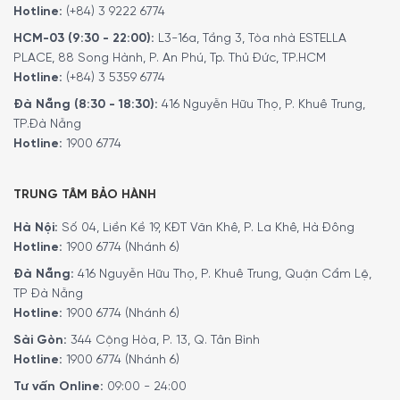
Hotline:
(+84) 3 9222 6774
HCM-03 (9:30 - 22:00):
L3-16a, Tầng 3, Tòa nhà ESTELLA
PLACE, 88 Song Hành, P. An Phú, Tp. Thủ Đức, TP.HCM
Hotline:
(+84) 3 5359 6774
Đà Nẵng (8:30 - 18:30):
416 Nguyễn Hữu Thọ, P. Khuê Trung,
TP.Đà Nẵng
Hotline:
1900 6774
TRUNG TÂM BẢO HÀNH
Hà Nội:
Số 04, Liền Kề 19, KĐT Văn Khê, P. La Khê, Hà Đông
Hotline:
1900 6774 (Nhánh 6)
Đà Nẵng:
416 Nguyễn Hữu Thọ, P. Khuê Trung, Quận Cẩm Lệ,
TP Đà Nẵng
Hotline:
1900 6774 (Nhánh 6)
Sài Gòn:
344 Cộng Hòa, P. 13, Q. Tân Bình
Hotline:
1900 6774 (Nhánh 6)
Tư vấn Online:
09:00 - 24:00