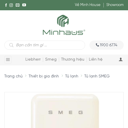
Về Minh House
Showroom
Tìm
1900 6774
kiếm
sản
phẩm
Liebherr
Smeg
Thương hiệu
Liên hệ
Trang chủ
Thiết bị gia đình
Tủ lạnh
Tủ lạnh SMEG