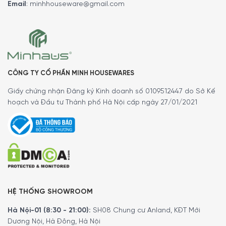
Email
:
minhhouseware@gmail.com
Ngăn lạnh:
Với tổng thể tích ngăn thực phẩm đông lạnh là 13l. Giúp
cho người dùng hoàn toàn thoải mái trong việc lưu trữ.
Phân chia đầy đủ các ngăn thực phẩm tươi sống, thực
phẩm đông lạnh vô cùng tiện lợi.
CÔNG TY CỔ PHẦN MINH HOUSEWARES
Có ngắn đá đông bên trong ngay đúng chuẩn rất thuận
tiện.
Giấy chứng nhận Đăng ký Kinh doanh số 0109512447 do Sở Kế
2 kệ kính có thể điều chỉnh
hoạch và Đầu tư Thành phố Hà Nội cấp ngày 27/01/2021
Có kệ kính để ngăn đậy chưa rau củ và trái cây.
Cửa bên trong ngăn lạnh
Có kệ nắp trong suốt cũng như điều chỉnh được rất linh
hoạt
Kèm phụ kiện là hộp đựng chai, khay đựng trứng.
HỆ THỐNG SHOWROOM
Cùng đèn LED vô cùng bắt mắt, tạo sự thoáng đãng
trong ngăn tủ.
Hà Nội-01 (8:30 - 21:00):
SH08 Chung cư Anland, KĐT Mới
Dương Nội, Hà Đông, Hà Nội