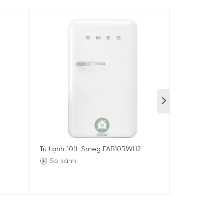
Tủ Lạnh 101L Smeg FAB10RWH2
Tủ Lạnh 13
So sánh
So sánh