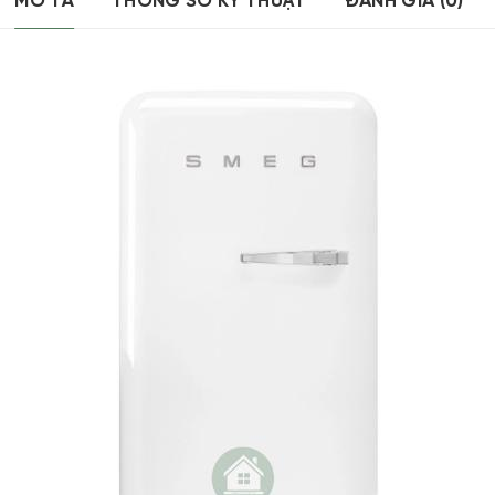
MÔ TẢ
THÔNG SỐ KỸ THUẬT
ĐÁNH GIÁ (0)