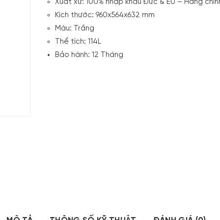
Xuất xứ: 100% nhập khẩu Đức & EU – Hàng chín
Kích thước: 960x564x632 mm
Màu: Trắng
Thể tích: 114L
Bảo hành: 12 Tháng