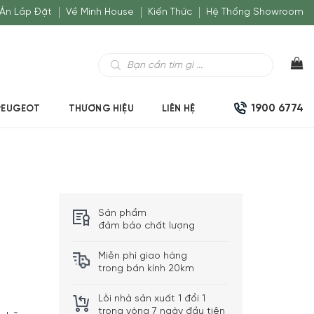
Án Lắp Đặt
Về Minh House
Kiến Thức
Hệ Thống Showroom
Tìm
kiếm
sản
phẩm
1900 6774
PEUGEOT
THƯƠNG HIỆU
LIÊN HỆ
Sản phẩm
đảm bảo chất lượng
Miễn phí giao hàng
trong bán kính 20km
Lỗi nhà sản xuất 1 đổi 1
trong vòng 7 ngày đầu tiên