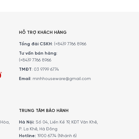
HỖ TRỢ KHÁCH HÀNG
Tổng đài CSKH
:
(+84)9 7766 8966
Tư vấn bán hàng
:
(+84)9 7766 8966
TMĐT
:
03 9799 6774
Email
:
minhhouseware@gmail.com
TRUNG TÂM BẢO HÀNH
ết để có được dòng sản phẩm đẹp siêu cấp độ
Hòa,
Hà Nội:
Số 04, Liền Kề 19, KĐT Văn Khê,
P. La Khê, Hà Đông
Hotline:
1900 6774 (Nhánh 6)