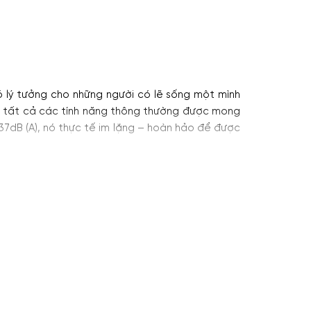
ó lý tưởng cho những người có lẽ sống một mình
p tất cả các tính năng thông thường được mong
37dB (A), nó thực tế im lặng – hoàn hảo để được