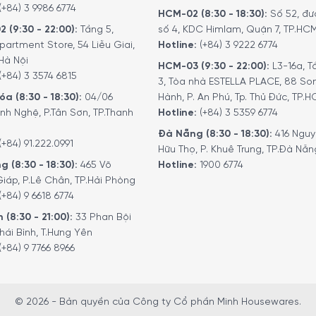
(+84) 3 9986 6774
HCM-02 (8:30 - 18:30):
Số 52, đư
2 (9:30 - 22:00):
Tầng 5,
số 4, KDC Himlam, Quận 7, TP.HC
partment Store, 54 Liễu Giai,
Hotline:
(+84) 3 9222 6774
Hà Nội
HCM-03 (9:30 - 22:00):
L3-16a, T
(+84) 3 3574 6815
3, Tòa nhà ESTELLA PLACE, 88 So
a (8:30 - 18:30):
04/06
Hành, P. An Phú, Tp. Thủ Đức, TP.
nh Nghệ, P.Tân Sơn, TP.Thanh
Hotline:
(+84) 3 5359 6774
Đà Nẵng (8:30 - 18:30):
416 Ngu
(+84) 91.222.0991
Hữu Thọ, P. Khuê Trung, TP.Đà Nẵn
g (8:30 - 18:30):
465 Võ
Hotline:
1900 6774
iáp, P.Lê Chân, TP.Hải Phòng
a
(+84) 9 6618 6774
 (8:30 - 21:00):
33 Phan Bội
hái Bình, T.Hưng Yên
(+84) 9 7766 8966
© 2026 - Bản quyền của Công ty Cổ phần Minh Housewares.