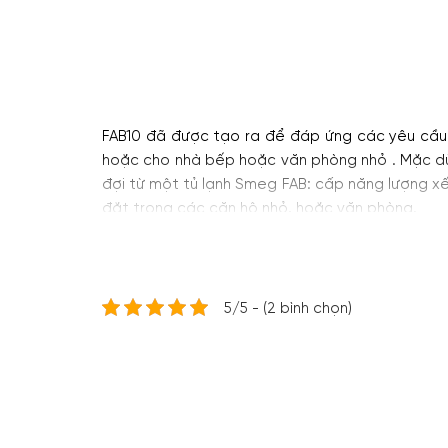
FAB10 đã được tạo ra để đáp ứng các yêu cầu c
hoặc cho nhà bếp hoặc văn phòng nhỏ . Mặc dù
đợi từ một tủ lạnh Smeg FAB: cấp năng lượng xế
đặt trong các căn hộ nhỏ, hoặc văn phòng.
5/5 - (2 bình chọn)