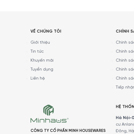
VỀ CHÚNG TÔI
CHÍNH 
Giới thiệu
Chính sác
Tin tức
Chính sá
Khuyến mãi
Chính sá
Tuyển dụng
Chính sá
Liên hệ
Chính sá
Tiếp nhận
HỆ THỐ
Và không để các bạn phải đợi lâu hay chần ch
này đây.
Hà Nội-01
cư Anlan
Nội dung chính
CÔNG TY CỔ PHẦN MINH HOUSEWARES
Đông, Hà