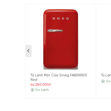
Tủ Lạnh Một Cửa Smeg FAB5RRD5
Tủ Lạ
Red
So
44.280.000₫
So sánh