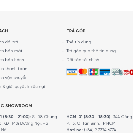
SÁCH
TRẢ GÓP
h đổi trả
Thẻ tín dụng
ch bảo mật
Trả góp qua thẻ tín dụng
ch bảo hành
Đối tác tài chính
ch thanh toán
ch vận chuyển
 & giải quyết khiếu nại
NG SHOWROOM
ừ thêm nữa. Hôm nay, Minh House sẽ mang cho các bạn bí quy
 (8:30 - 21:00):
SH08 Chung
HCM-01 (8:30 - 18:30):
344 Cộng 
d, KĐT Mới Dương Nội, Hà
P. 13, Q. Tân Bình, TP.HCM
 Nội
Hotline:
(+84) 9 7374 6774