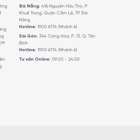
ờng
Đà Nẵng:
416 Nguyễn Hữu Thọ, P.
M
Khuê Trung, Quận Cẩm Lệ, TP Đà
Nẵng
Hotline:
1900 6774 (Nhánh 6)
ầng
ng
Sài Gòn:
344 Cộng Hòa, P. 13, Q. Tân
HCM
Bình
Hotline:
1900 6774 (Nhánh 6)
yễn
Tư vấn Online:
09:00 - 24:00
g