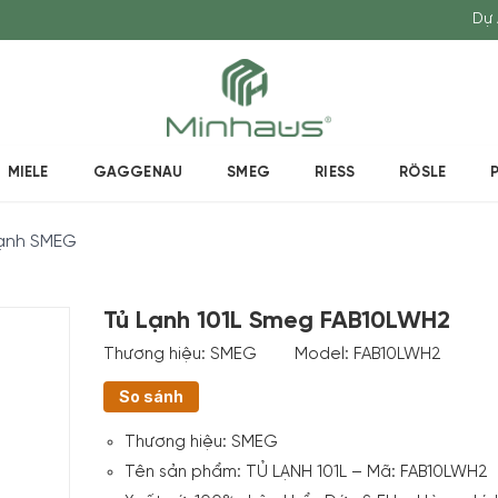
Dự 
MIELE
GAGGENAU
SMEG
RIESS
RÖSLE
lạnh SMEG
Tủ Lạnh 101L Smeg FAB10LWH2
Thương hiệu:
SMEG
Model:
FAB10LWH2
So sánh
Thương hiệu:
SMEG
Tên sản phẩm: TỦ LẠNH 101L – Mã: FAB10LWH2