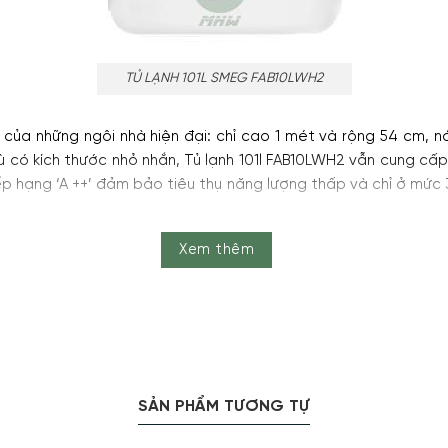
TỦ LẠNH 101L SMEG FAB10LWH2
ủa những ngôi nhà hiện đại: chỉ cao 1 mét và rộng 54 cm, n
 có kích thước nhỏ nhắn, Tủ lạnh 101l FAB10LWH2 vẫn cung cấ
p hạng ‘A ++’ đảm bảo tiêu thụ năng lượng thấp và chỉ ở mức 
Xem thêm
SẢN PHẨM TƯƠNG TỰ