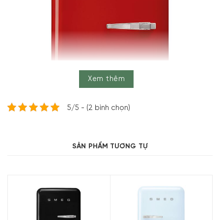
Xem thêm
5/5 - (2 bình chọn)
SẢN PHẨM TƯƠNG TỰ
TỦ LẠNH 130L SMEG FAB10HLRD2
Cũng chính vì nét quyến rũ này mà nhiều khách hàng tỏ ra
thích thú dù là biết Smeg trước đó hay không thì họ vẫn