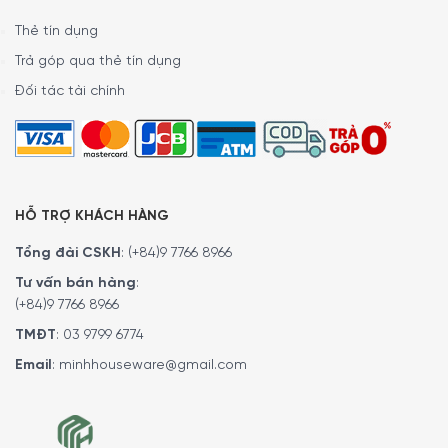
Thẻ tín dụng
Trả góp qua thẻ tín dụng
Đối tác tài chính
HỖ TRỢ KHÁCH HÀNG
Tổng đài CSKH
:
(+84)9 7766 8966
Tư vấn bán hàng
:
(+84)9 7766 8966
Màu đỏ mạnh mẽ. Làm cho người dùng thỏa sức thể hiện cá tính
của mình.
TMĐT
:
03 9799 6774
Email
:
minhhouseware@gmail.com
Thiết kế tinh tế:
1 kệ cửa có thể điều chỉnh và 1 ban công để chai
Đèn nội thất là đèn LED rất tiện ích.