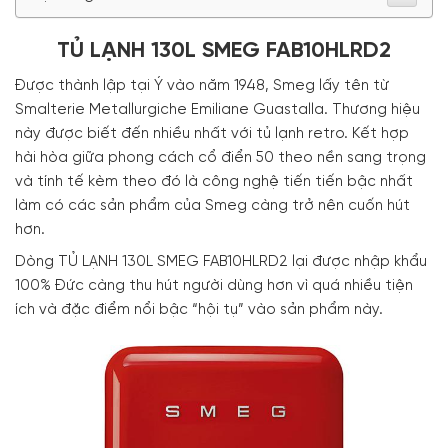
TỦ LẠNH 130L SMEG FAB10HLRD2
Được thành lập tại Ý vào năm 1948, Smeg lấy tên từ
Smalterie Metallurgiche Emiliane Guastalla. Thương hiệu
này được biết đến nhiều nhất với tủ lạnh retro. Kết hợp
hài hòa giữa phong cách cổ điển 50 theo nền sang trọng
và tính tế kèm theo đó là công nghệ tiến tiến bậc nhất
làm có các sản phẩm của Smeg càng trở nên cuốn hút
hơn.
Dòng TỦ LẠNH 130L SMEG FAB10HLRD2 lại được nhập khẩu
100% Đức càng thu hút người dùng hơn vì quá nhiều tiện
ích và đặc điểm nổi bậc “hội tụ” vào sản phẩm này.