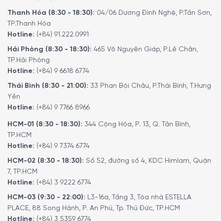
gia dụng tốt nhất cho thị trường hiện đại. Và chúng tôi lấy
Thanh Hóa (8:30 - 18:30):
04/06 Dương Đình Nghệ, P.Tân Sơn,
làm hân hạnh phục vụ Quý khách hàng dòng sản phẩm này
TP.Thanh Hóa
được nhập khẩu 100% chính hãng Đức.
Hotline:
(+84) 91.222.0991
Hãy
GỌI NGAY
cho chúng tôi qua
Hotline: 1900 6774
nhé!
Hải Phòng (8:30 - 18:30):
465 Võ Nguyên Giáp, P.Lê Chân,
TP.Hải Phòng
Hotline:
(+84) 9 6618 6774
Xem thêm:
TỦ LẠNH 130L SMEG FAB10HLRD2
Thái Bình (8:30 - 21:00):
33 Phan Bội Châu, P.Thái Bình, T.Hưng
Yên
Hotline:
(+84) 9 7766 8966
5/5 - (2 bình chọn)
HCM-01 (8:30 - 18:30):
344 Cộng Hòa, P. 13, Q. Tân Bình,
TP.HCM
Hotline:
(+84) 9 7374 6774
HCM-02 (8:30 - 18:30):
Số 52, đường số 4, KDC Himlam, Quận
7, TP.HCM
Hotline:
(+84) 3 9222 6774
HCM-03 (9:30 - 22:00):
L3-16a, Tầng 3, Tòa nhà ESTELLA
PLACE, 88 Song Hành, P. An Phú, Tp. Thủ Đức, TP.HCM
Hotline:
(+84) 3 5359 6774