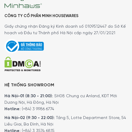
Vật liệu hông là tấm kim loại màu đỏ. Rất hài hòa với
dòng tủ lạnh này.
CÔNG TY CỔ PHẦN MINH HOUSEWARES
Phụ kiện: Lược chai, dụng cụ tách hộp
Giấy chứng nhận Đăng ký Kinh doanh số 0109512447 do Sở Kế
Tất cả đã tạo nên một sản phẩm hoàn hảo mà không ai
hoạch và Đầu tư Thành phố Hà Nội cấp ngày 27/01/2021
có thể từ chối để có được.
HỆ THỐNG SHOWROOM
Hà Nội-01 (8:30 - 21:00):
SH08 Chung cư Anland, KĐT Mới
Dương Nội, Hà Đông, Hà Nội
Hotline:
(+84) 3 9986 6774
Hà Nội-02 (9:30 - 22:00):
Tầng 5, Lotte Department Store, 54
Liễu Giai, Ba Đình, Hà Nội
Công ty đa quốc gia SMEG, hiện cung cấp các thiết bị
Hotline:
(+84) 3 3574 6815