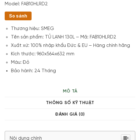
Model:
FAB10HLRD2
So sánh
Thương hiệu:
SMEG
Tên sản phẩm: TỦ LẠNH 130L –
Mã:
FAB10HLRD2
Xuất xứ:
100% nhập khẩu Đức & EU – Hàng chính hãng
Kích thước: 960x564x632 mm
Màu:
Đỏ
Bảo hành: 24 Tháng
MÔ TẢ
THÔNG SỐ KỸ THUẬT
ĐÁNH GIÁ (0)
Nội dung chính