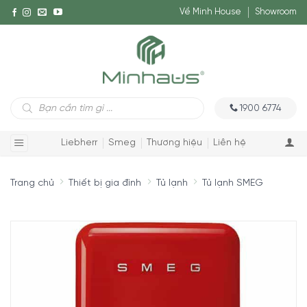
Về Minh House
Showroom
Tìm
1900 6774
kiếm
sản
phẩm
Liebherr
Smeg
Thương hiệu
Liên hệ
Trang chủ
Thiết bị gia đình
Tủ lạnh
Tủ lạnh SMEG