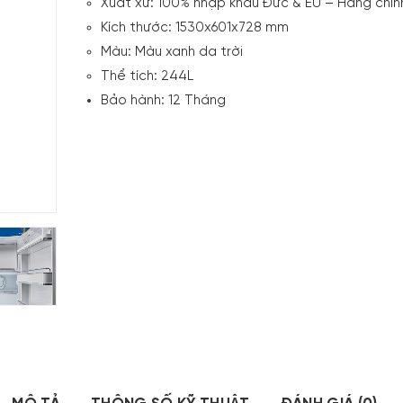
Xuất xứ: 1
00% nhập khẩu Đức & EU – Hàng chín
Kích thước: 1530x601x728 mm
Màu:
Màu xanh da trời
Thể tích:
244L
Bảo hành: 12 Tháng