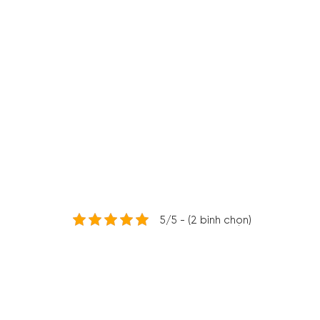
5/5 - (2 bình chọn)
Đã trở thành trường phái của phong cách và sáng
phải ngẫu nhiên mà chiếc tủ lạnh này đã được c
Và hôm này,
Minh House
sẽ cùng bạn đọc khám p
FAB28RBE3 nhé!
Nội dung chính