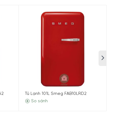
G2
Tủ Lạnh 101L Smeg FAB10LRD2
Tủ Lạnh 101
So sánh
So sánh