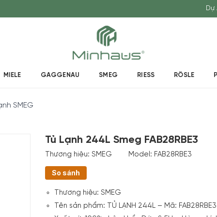
Dự 
MIELE
GAGGENAU
SMEG
RIESS
RÖSLE
lạnh SMEG
Tủ Lạnh 244L Smeg FAB28RBE3
Thương hiệu:
SMEG
Model:
FAB28RBE3
So sánh
Thương hiệu:
SMEG
Tên sản phẩm: TỦ LẠNH 244L – Mã:
FAB28RBE3