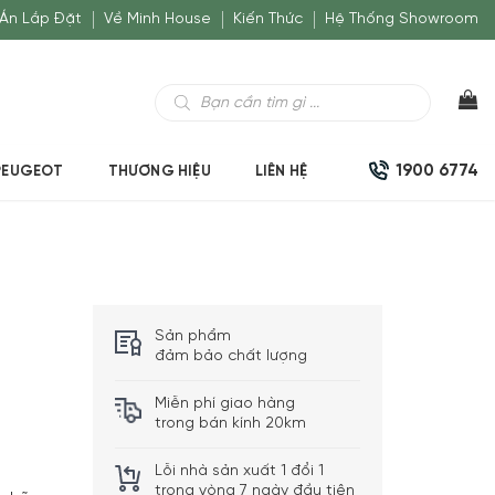
Án Lắp Đặt
Về Minh House
Kiến Thức
Hệ Thống Showroom
Tìm
kiếm
sản
phẩm
1900 6774
PEUGEOT
THƯƠNG HIỆU
LIÊN HỆ
Sản phẩm
đảm bảo chất lượng
Miễn phí giao hàng
trong bán kính 20km
Lỗi nhà sản xuất 1 đổi 1
trong vòng 7 ngày đầu tiên