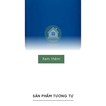
Xem thêm
TỦ LẠNH 244L SMEG FAB28RBE3
 tạo, tủ lạnh FAB28 Series được coi là một trong những thiết 
họn cho vô số lần xuất hiện trong quảng cáo, địa điểm quốc tế
há về dòng sản phẩm này cũng như đặc trưng tiêu biểu đầu ti
SẢN PHẨM TƯƠNG TỰ