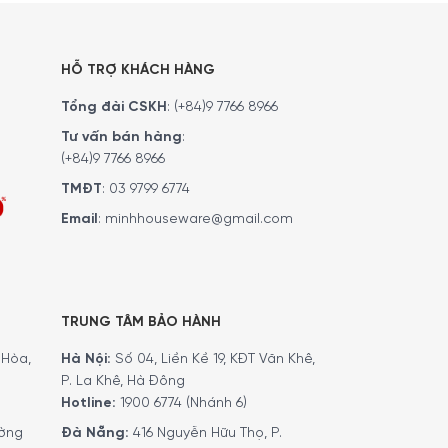
HỖ TRỢ KHÁCH HÀNG
Tổng đài CSKH
:
(+84)9 7766 8966
Tư vấn bán hàng
:
(+84)9 7766 8966
TMĐT
:
03 9799 6774
nh Smeg FAB28 được thiết kế lại với kệ mới và
m nào sánh bằng.
Email
:
minhhouseware@gmail.com
TRUNG TÂM BẢO HÀNH
Hòa,
Hà Nội:
Số 04, Liền Kề 19, KĐT Văn Khê,
P. La Khê, Hà Đông
Hotline:
1900 6774 (Nhánh 6)
ờng
Đà Nẵng:
416 Nguyễn Hữu Thọ, P.