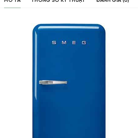
MÔ TẢ
THÔNG SỐ KỸ THUẬT
ĐÁNH GIÁ (0)