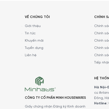
Lớp khí hậu: SN, N, ST, T
Phát thải tiếng ồn âm trong không khí: 38 dB (A
VỀ CHÚNG TÔI
CHÍNH 
Công suất đông lạnh: 2kg/24h
Giới thiệu
Chính sác
Trọng lượng: 73,5 kg
Tin tức
Chính sá
TẠO SAO TỦ LẠNH 244L SMEG FAB
Khuyến mãi
Chính sá
Smeg FAB28 được gọi là biểu tượng của thiết kế
Tuyển dụng
Chính sá
cửa được làm lại phù hợp với đường cong retro 
Liên hệ
Chính sá
Tiếp nhận
HỆ THỐ
Hà Nội-01
cư Anlan
CÔNG TY CỔ PHẦN MINH HOUSEWARES
Đông, Hà
Hotline:
Giấy chứng nhận Đăng ký Kinh doanh