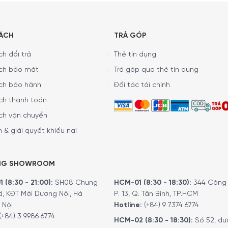
) lại 1pW
SÁCH
TRẢ GÓP
h đổi trả
Thẻ tín dụng
ch bảo mật
Trả góp qua thẻ tín dụng
28RBE3 LẠI NỔI BẬT?
ch bảo hành
Đối tác tài chính
 trên các phương tiện truyền thông. Những sản phẩm của Tủ lạ
ch thanh toán
tinh tế. Từ đó tạo nên nhiều nét đặc biệt mà khó có sản phẩ
ch vận chuyển
 & giải quyết khiếu nại
NG SHOWROOM
 (8:30 - 21:00):
SH08 Chung
HCM-01 (8:30 - 18:30):
344 Cộng 
d, KĐT Mới Dương Nội, Hà
P. 13, Q. Tân Bình, TP.HCM
 Nội
Hotline:
(+84) 9 7374 6774
(+84) 3 9986 6774
HCM-02 (8:30 - 18:30):
Số 52, đư