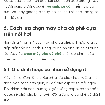
Đa số các sự cố trên đều liên quan đến bảo dưỡng. Nếu
người dùng thường xuyên
vệ sinh, xả cặn
, kiểm tra áp
suất và thay gioăng định kỳ, nồi hơi có thể hoạt động ổn
định lâu dài.
6. Cách lựa chọn máy pha cà phê dựa
trên nồi hơi
Nồi hơi là “trái tim” của máy pha cà phê, ảnh hưởng trực
tiếp đến tốc độ, chất lượng và độ ổn định khi chiết xuất.
Do đó, việc
chọn máy pha cà phê
phù hợp phụ thuộc
nhiều vào loại nồi hơi bên trong:
6.1. Gia đình hoặc cá nhân sử dụng ít
Máy nồi hơi đơn (Single Boiler) là lựa chọn hợp lý. Giá thành
thấp, vận hành đơn giản, đủ để pha espresso mỗi ngày.
Tuy nhiên, nếu bạn thường xuyên uống cappuccino hoặc
latte, sẽ phải chờ khi chuyển đổi giữa pha cà phê và đánh
sữa.