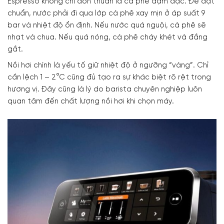
Espresso không chỉ đơn thuần là cà phê đậm đặc. Để đạt
chuẩn, nước phải đi qua lớp cà phê xay mịn ở áp suất 9
bar và nhiệt độ ổn định. Nếu nước quá nguội, cà phê sẽ
nhạt và chua. Nếu quá nóng, cà phê cháy khét và đắng
gắt.
Nồi hơi chính là yếu tố giữ nhiệt độ ở ngưỡng “vàng”. Chỉ
cần lệch 1 – 2°C cũng đủ tạo ra sự khác biệt rõ rệt trong
hương vị. Đây cũng là lý do barista chuyên nghiệp luôn
quan tâm đến chất lượng nồi hơi khi chọn máy.