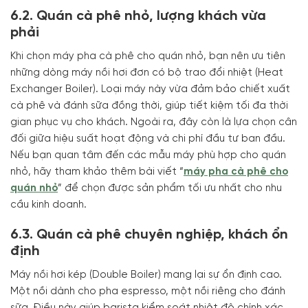
6.2. Quán cà phê nhỏ, lượng khách vừa
phải
Khi chọn máy pha cà phê cho quán nhỏ, bạn nên ưu tiên
những dòng máy nồi hơi đơn có bộ trao đổi nhiệt (Heat
Exchanger Boiler). Loại máy này vừa đảm bảo chiết xuất
cà phê và đánh sữa đồng thời, giúp tiết kiệm tối đa thời
gian phục vụ cho khách. Ngoài ra, đây còn là lựa chọn cân
đối giữa hiệu suất hoạt động và chi phí đầu tư ban đầu.
Nếu bạn quan tâm đến các mẫu máy phù hợp cho quán
nhỏ, hãy tham khảo thêm bài viết “
máy pha cà phê cho
quán nhỏ
” để chọn được sản phẩm tối ưu nhất cho nhu
cầu kinh doanh.
6.3. Quán cà phê chuyên nghiệp, khách ổn
định
Máy nồi hơi kép (Double Boiler) mang lại sự ổn định cao.
Một nồi dành cho pha espresso, một nồi riêng cho đánh
sữa. Điều này giúp barista kiểm soát nhiệt độ chính xác,