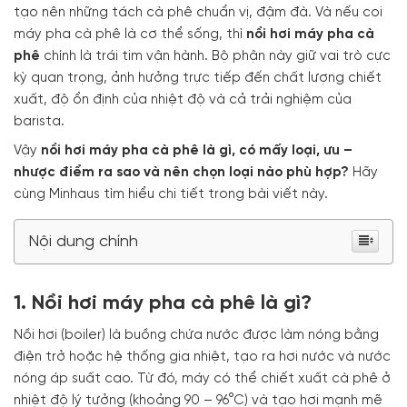
tạo nên những tách cà phê chuẩn vị, đậm đà. Và nếu coi
máy pha cà phê là cơ thể sống, thì
nồi hơi máy pha cà
phê
chính là trái tim vận hành. Bộ phận này giữ vai trò cực
kỳ quan trọng, ảnh hưởng trực tiếp đến chất lượng chiết
xuất, độ ổn định của nhiệt độ và cả trải nghiệm của
barista.
Vậy
nồi hơi máy pha cà phê là gì, có mấy loại, ưu –
nhược điểm ra sao và nên chọn loại nào phù hợp?
Hãy
cùng Minhaus tìm hiểu chi tiết trong bài viết này.
Nội dung chính
1. Nồi hơi máy pha cà phê là gì?
Nồi hơi (boiler) là buồng chứa nước được làm nóng bằng
điện trở hoặc hệ thống gia nhiệt, tạo ra hơi nước và nước
nóng áp suất cao. Từ đó, máy có thể chiết xuất cà phê ở
nhiệt độ lý tưởng (khoảng 90 – 96°C) và tạo hơi mạnh mẽ