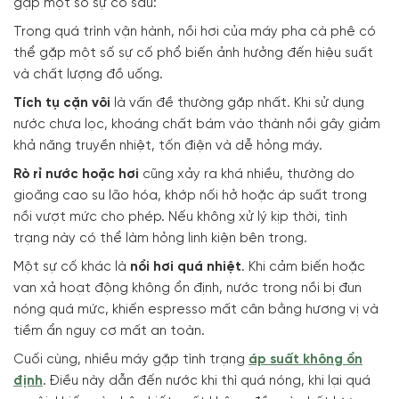
gặp một số sự cố sau:
Trong quá trình vận hành, nồi hơi của máy pha cà phê có
thể gặp một số sự cố phổ biến ảnh hưởng đến hiệu suất
và chất lượng đồ uống.
Tích tụ cặn vôi
là vấn đề thường gặp nhất. Khi sử dụng
nước chưa lọc, khoáng chất bám vào thành nồi gây giảm
khả năng truyền nhiệt, tốn điện và dễ hỏng máy.
Rò rỉ nước hoặc hơi
cũng xảy ra khá nhiều, thường do
gioăng cao su lão hóa, khớp nối hở hoặc áp suất trong
nồi vượt mức cho phép. Nếu không xử lý kịp thời, tình
trạng này có thể làm hỏng linh kiện bên trong.
Một sự cố khác là
nồi hơi quá nhiệt
. Khi cảm biến hoặc
van xả hoạt động không ổn định, nước trong nồi bị đun
nóng quá mức, khiến espresso mất cân bằng hương vị và
tiềm ẩn nguy cơ mất an toàn.
Cuối cùng, nhiều máy gặp tình trạng
áp suất không ổn
định
. Điều này dẫn đến nước khi thì quá nóng, khi lại quá