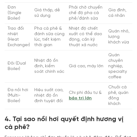
Đơn
Phải chờ chuyển
Giá thấp, dễ
Gia đình,
(Single
chế độ pha cà
sử dụng
cá nhân
Boiler)
phê/đánh sữa
Trao đổi
Pha cà phê &
Nhiệt độ chiết
Quán nhỏ,
nhiệt
đánh sữa cùng
xuất có thể dao
lượng
(Heat
lúc, tiết kiệm
động, cần kỹ
khách vừa
Exchanger)
thời gian
thuật xả nước
Quán
Nhiệt độ ổn
chuyên
Đôi (Dual
định, kiểm
Giá cao, máy lớn
nghiệp,
Boiler)
soát chính xác
specialty
coffee
Chuỗi cà
Đa nồi hơi
Hiệu suất cao,
Chi phí đầu tư &
phê, quán
(Multi-
nhiệt độ ổn
bảo trì lớn
đông
Boiler)
định tuyệt đối
khách
4. Tại sao nồi hơi quyết định hương vị
cà phê?