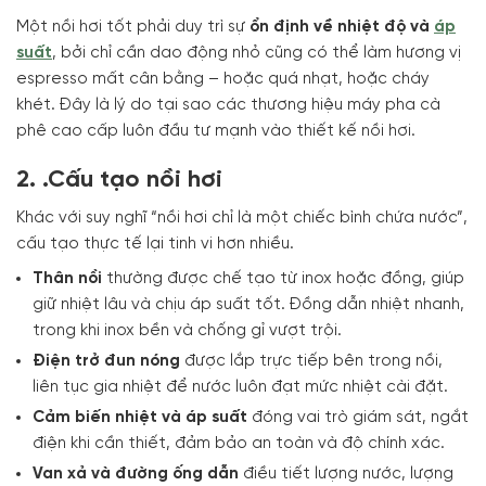
Một nồi hơi tốt phải duy trì sự
ổn định về nhiệt độ và
áp
suất
, bởi chỉ cần dao động nhỏ cũng có thể làm hương vị
espresso mất cân bằng – hoặc quá nhạt, hoặc cháy
khét. Đây là lý do tại sao các thương hiệu máy pha cà
phê cao cấp luôn đầu tư mạnh vào thiết kế nồi hơi.
2. .Cấu tạo nồi hơi
Khác với suy nghĩ “nồi hơi chỉ là một chiếc bình chứa nước”,
cấu tạo thực tế lại tinh vi hơn nhiều.
Thân nồi
thường được chế tạo từ inox hoặc đồng, giúp
giữ nhiệt lâu và chịu áp suất tốt. Đồng dẫn nhiệt nhanh,
trong khi inox bền và chống gỉ vượt trội.
Điện trở đun nóng
được lắp trực tiếp bên trong nồi,
liên tục gia nhiệt để nước luôn đạt mức nhiệt cài đặt.
Cảm biến nhiệt và áp suất
đóng vai trò giám sát, ngắt
điện khi cần thiết, đảm bảo an toàn và độ chính xác.
Van xả và đường ống dẫn
điều tiết lượng nước, lượng