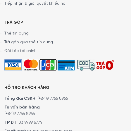
Tiếp nhận & giải quyết khiếu nại
TRẢ GÓP
Thẻ tín dụng
Trả góp qua thẻ tín dụng
Đối tác tài chính
HỖ TRỢ KHÁCH HÀNG
Tổng đài CSKH
:
(+84)9 7766 8966
Tư vấn bán hàng
:
(+84)9 7766 8966
TMĐT
:
03 9799 6774