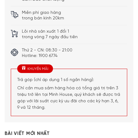
Miễn phí giao hàng
trong bán kính 20km
Lỗi nhà sản xuất 1 đổi 1
trong vòng 7 ngày đầu tiên
Thứ 2 - CN: 08:30 - 21:00
Hotline: 1900 6774
KHUYẾN MÃI
Trả góp (chỉ áp dụng 1 số ngân hàng):
Chỉ cần mua sắm hàng hóa có tổng giá trị trên 3
triệu trở lên tại Minh House, quý khách sẽ được trả
góp với lãi suất cực kỳ ưu đãi cho các kỳ hạn 3, 6,
9 và 12 tháng.
BÀI VIẾT MỚI NHẤT