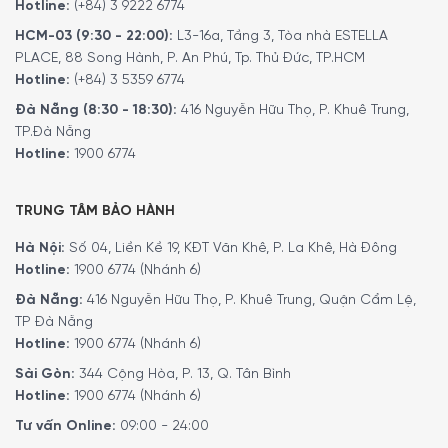
Hotline:
(+84) 3 9222 6774
HCM-03 (9:30 - 22:00):
L3-16a, Tầng 3, Tòa nhà ESTELLA
PLACE, 88 Song Hành, P. An Phú, Tp. Thủ Đức, TP.HCM
Hotline:
(+84) 3 5359 6774
Đà Nẵng (8:30 - 18:30):
416 Nguyễn Hữu Thọ, P. Khuê Trung,
TP.Đà Nẵng
Hotline:
1900 6774
TRUNG TÂM BẢO HÀNH
Hà Nội:
Số 04, Liền Kề 19, KĐT Văn Khê, P. La Khê, Hà Đông
Hotline:
1900 6774 (Nhánh 6)
Đà Nẵng:
416 Nguyễn Hữu Thọ, P. Khuê Trung, Quận Cẩm Lệ,
TP Đà Nẵng
Hotline:
1900 6774 (Nhánh 6)
Sài Gòn:
344 Cộng Hòa, P. 13, Q. Tân Bình
Hotline:
1900 6774 (Nhánh 6)
Tư vấn Online:
09:00 - 24:00