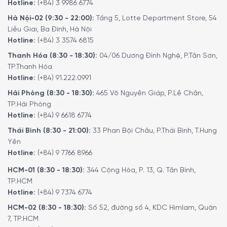
Hotline:
(+84) 3 9986 6774
Hà Nội-02 (9:30 - 22:00):
Tầng 5, Lotte Department Store, 54
Liễu Giai, Ba Đình, Hà Nội
Hotline:
(+84) 3 3574 6815
Thanh Hóa (8:30 - 18:30):
04/06 Dương Đình Nghệ, P.Tân Sơn,
TP.Thanh Hóa
Hotline:
(+84) 91.222.0991
Hải Phòng (8:30 - 18:30):
465 Võ Nguyên Giáp, P.Lê Chân,
TP.Hải Phòng
Hotline:
(+84) 9 6618 6774
Thái Bình (8:30 - 21:00):
33 Phan Bội Châu, P.Thái Bình, T.Hưng
Yên
Hotline:
(+84) 9 7766 8966
HCM-01 (8:30 - 18:30):
344 Cộng Hòa, P. 13, Q. Tân Bình,
TP.HCM
Hotline:
(+84) 9 7374 6774
HCM-02 (8:30 - 18:30):
Số 52, đường số 4, KDC Himlam, Quận
7, TP.HCM