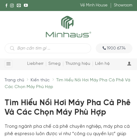
Về Minh House
Showroom
Tìm
1900 6774
kiếm
sản
phẩm
Liebherr
Smeg
Thương hiệu
Liên hệ
Trang chủ
Kiến thức
Tìm Hiểu Nồi Hơi Máy Pha Cà Phê Và
Các Chọn Máy Phù Hợp
Tìm Hiểu Nồi Hơi Máy Pha Cà Phê
Và Các Chọn Máy Phù Hợp
Trong ngành pha chế cà phê chuyên nghiệp, máy pha cà
phê espresso luôn được ví như “công cụ quyền lực” giúp