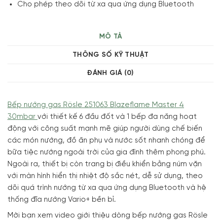
Cho phép theo dõi từ xa qua ứng dụng Bluetooth
MÔ TẢ
THÔNG SỐ KỸ THUẬT
ĐÁNH GIÁ (0)
Bếp nướng gas Rösle 251063 Blazeflame Master 4
30mbar
với thiết kế 6 đầu đốt và 1 bếp đa năng hoạt
động với công suất mạnh mẽ giúp người dùng chế biến
các món nướng, đồ ăn phụ và nước sốt nhanh chóng để
bữa tiệc nướng ngoài trời của gia đình thêm phong phú.
Ngoài ra, thiết bị còn trang bị điều khiển bằng núm vặn
với màn hình hiển thị nhiệt độ sắc nét, dễ sử dụng, theo
dõi quá trình nướng từ xa qua ứng dụng Bluetooth và hệ
thống đĩa nướng Vario+ bền bỉ.
Mời bạn xem video giới thiệu dòng bếp nướng gas Rösle