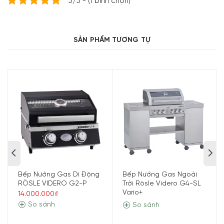
Thông số kỹ thuật
5/5 - (1 bình chọn)
Thương hiệu:
Rösle
Model:
251063
SẢN PHẨM TƯƠNG TỰ
Sản xuất tại:
Trung Quốc
Loại bếp:
Bếp nướng gas
Chức năng:
Nướng BBQ
Công suất đầu đốt:
Chính: 4000 W/đầu đốt
Phụ (XL-PRIMEZONE): 5000 W
Bếp đa năng: 3500 W
Sau (BACKBURNER): 4600 W
Tiện ích:
Bếp Nướng Gas Di Động
Bếp Nướng Gas Ngoài
RÖSLE VIDERO G2-P
Trời Rösle Videro G4-SL
Đầu đốt phụ XL-PRIMEZONE bên phải gia nhiệt nhanh,
Vario+
14.000.000₫
nhiệt độ tối đa đạt 800°C thích hợp làm xém bề mặt
So sánh
So sánh
thực phẩm