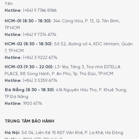
Yên
Hotline:
(+84) 9 7766 8966
HCM-01 (8:30 - 18:30):
344 Cộng Hòa, P. 13, Q. Tân Bình,
TP.HCM
Hotline:
(+84) 9 7374 6774
HCM-02 (8:30 - 18:30):
Số 52, đường số 4, KDC Himlam, Quận
7, TP.HCM
Hotline:
(+84) 3 9222 6774
HCM-03 (9:30 - 22:00):
L3-16a, Tầng 3, Tòa nhà ESTELLA
PLACE, 88 Song Hành, P. An Phú, Tp. Thủ Đức, TP.HCM
Hotline:
(+84) 3 5359 6774
Chế độ nướng
Đà Nẵng (8:30 - 18:30):
416 Nguyễn Hữu Thọ, P. Khuê Trung,
Rösle 251063 Blazeflame Master 4 30 mbar với thiết kế 4
TP.Đà Nẵng
Hotline:
1900 6774
đầu đốt chính, 1 đầu đốt phụ, 1 đầu đốt hồng ngoại ở phía
sau và 1 bếp đa năng hỗ trợ người dùng lên thực đơn đa
dạng từ món bít tết, gà, cá cho đến rau củ nướng để mời
TRUNG TÂM BẢO HÀNH
các thành viên trong gia đình hoặc các vị khách trong
Hà Nội:
Số 04, Liền Kề 19, KĐT Văn Khê, P. La Khê, Hà Đông
bữa tiệc cùng nhau thưởng thức các món ăn ngon.