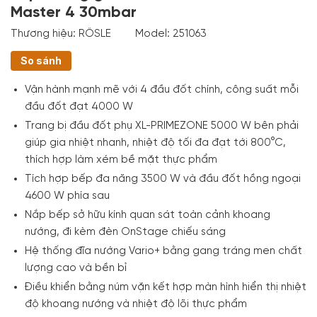
Master 4 30mbar
Thương hiệu:
RÖSLE
Model:
251063
So sánh
Vận hành mạnh mẽ với 4 đầu đốt chính, công suất mỗi
đầu đốt đạt 4000 W
Trang bị đầu đốt phụ XL-PRIMEZONE 5000 W bên phải
giúp gia nhiệt nhanh, nhiệt độ tối đa đạt tới 800°C,
thích hợp làm xém bề mặt thực phẩm
Tích hợp bếp đa năng 3500 W và đầu đốt hồng ngoại
4600 W phía sau
Nắp bếp sở hữu kính quan sát toàn cảnh khoang
nướng, đi kèm đèn OnStage chiếu sáng
Hệ thống đĩa nướng Vario+ bằng gang tráng men chất
lượng cao và bền bỉ
Điều khiển bằng núm vặn kết hợp màn hình hiển thị nhiệt
độ khoang nướng và nhiệt độ lõi thực phẩm