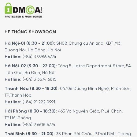
HỆ THỐNG SHOWROOM
Bảng điều khiển núm vặn dễ dùng
Hà Nội-01 (8:30 - 21:00):
SH08 Chung cư Anland, KĐT Mới
Bếp nướng gas Rösle
trang bị
bảng điều khiển núm vặn
Dương Nội, Hà Đông, Hà Nội
có đèn chiếu sáng 2 màu
(chuyển từ trắng sang đỏ khi
Hotline:
(+84) 3 9986 6774
bật bếp), đi kèm các ký hiệu đơn giản cho phép người
Hà Nội-02 (9:30 - 22:00):
Tầng 5, Lotte Department Store, 54
dùng dễ dàng quan sát và điều chỉnh gas phù hợp với
Liễu Giai, Ba Đình, Hà Nội
từng món ăn, nhu cầu khác nhau. Bảng điều khiển có thể
Hotline:
(+84) 3 3574 6815
được cấp năng lượng qua bộ chuyển đổi hoặc cổng USB-
Thanh Hóa (8:30 - 18:30):
04/06 Dương Đình Nghệ, P.Tân Sơn,
C – 12 V (như pin dự phòng) đảm bảo quá trình sử dụng
TP.Thanh Hóa
thiết bị liền mạch, không bị gián đoạn.
Hotline:
(+84) 91.222.0991
Ngoài điều khiển núm vặn, thiết bị còn có
màn hình hiển
Hải Phòng (8:30 - 18:30):
465 Võ Nguyên Giáp, P.Lê Chân,
thị nhiệt độ khoang nướng và nhiệt độ lõi thực phẩm
rõ
TP.Hải Phòng
ràng để người dùng tùy chỉnh gas linh hoạt, chính xác hơn.
Hotline:
(+84) 9 6618 6774
Thái Bình (8:30 - 21:00):
33 Phan Bội Châu, P.Thái Bình, T.Hưng