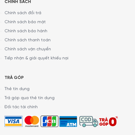
CHÍNH SÁCH
Bộ phân phối nhiệt, khay hứng mỡ và giá giữ ấm bằng
Chính sách đổi trả
thép không gỉ
chống oxy hóa, chống ăn mòn. Ngoài ra,
vỏ ngoài của thiết bị bằng
thép sơn tĩnh điện
giúp duy trì
Chính sách bảo mật
tính thẩm mỹ và độ bền theo thời gian, hạn chế bám bụi
Chính sách bảo hành
bẩn, dễ dàng lau chùi.
Chính sách thanh toán
Chính sách vận chuyển
Tiếp nhận & giải quyết khiếu nại
TRẢ GÓP
Thẻ tín dụng
Trả góp qua thẻ tín dụng
Đối tác tài chính
Công suất hoạt động