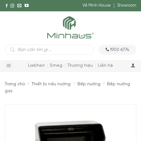
Về Minh House
Showroom
Tìm
1900 6774
kiếm
sản
phẩm
Liebherr
Smeg
Thương hiệu
Liên hệ
Trang chủ
Thiết bị nấu nướng
Bếp nướng
Bếp nướng
gas