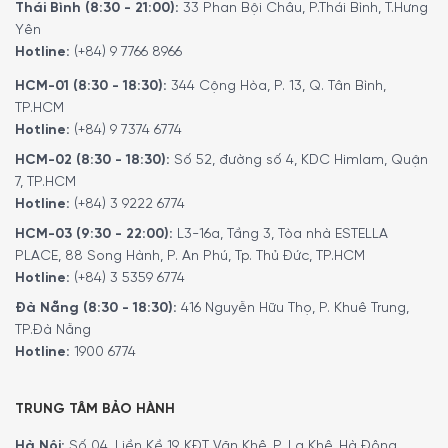
Thái Bình (8:30 - 21:00):
33 Phan Bội Châu, P.Thái Bình, T.Hưng
Yên
Hotline:
(+84) 9 7766 8966
HCM-01 (8:30 - 18:30):
344 Cộng Hòa, P. 13, Q. Tân Bình,
TP.HCM
Hotline:
(+84) 9 7374 6774
HCM-02 (8:30 - 18:30):
Số 52, đường số 4, KDC Himlam, Quận
7, TP.HCM
Hotline:
(+84) 3 9222 6774
HCM-03 (9:30 - 22:00):
L3-16a, Tầng 3, Tòa nhà ESTELLA
PLACE, 88 Song Hành, P. An Phú, Tp. Thủ Đức, TP.HCM
Hotline:
(+84) 3 5359 6774
Đà Nẵng (8:30 - 18:30):
416 Nguyễn Hữu Thọ, P. Khuê Trung,
TP.Đà Nẵng
Hotline:
1900 6774
TRUNG TÂM BẢO HÀNH
Hà Nội:
Số 04, Liền Kề 19, KĐT Văn Khê, P. La Khê, Hà Đông