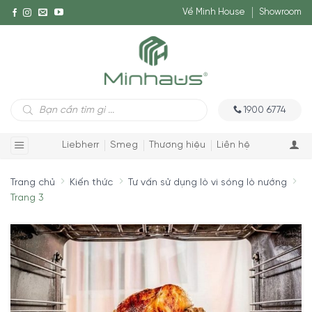
Về Minh House
Showroom
Tìm
1900 6774
kiếm
sản
phẩm
Liebherr
Smeg
Thương hiệu
Liên hệ
Trang chủ
Kiến thức
Tư vấn sử dụng lò vi sóng lò nướng
Trang 3