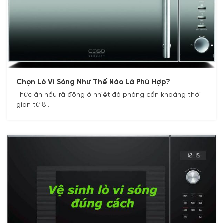
Chọn Lò Vi Sóng Như Thế Nào Là Phù Hợp?
Thức ăn nếu rã đông ở nhiệt độ phòng cần khoảng thời
gian từ 8...