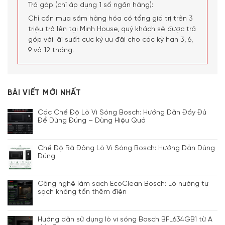
Trả góp (chỉ áp dụng 1 số ngân hàng):
Chỉ cần mua sắm hàng hóa có tổng giá trị trên 3
triệu trở lên tại Minh House, quý khách sẽ được trả
góp với lãi suất cực kỳ ưu đãi cho các kỳ hạn 3, 6,
9 và 12 tháng.
BÀI VIẾT MỚI NHẤT
Các Chế Độ Lò Vi Sóng Bosch: Hướng Dẫn Đầy Đủ
Để Dùng Đúng – Dùng Hiệu Quả
Chế Độ Rã Đông Lò Vi Sóng Bosch: Hướng Dẫn Dùng
Đúng
Công nghệ làm sạch EcoClean Bosch: Lò nướng tự
sạch không tốn thêm điện
Hướng dẫn sử dụng lò vi sóng Bosch BFL634GB1 từ A