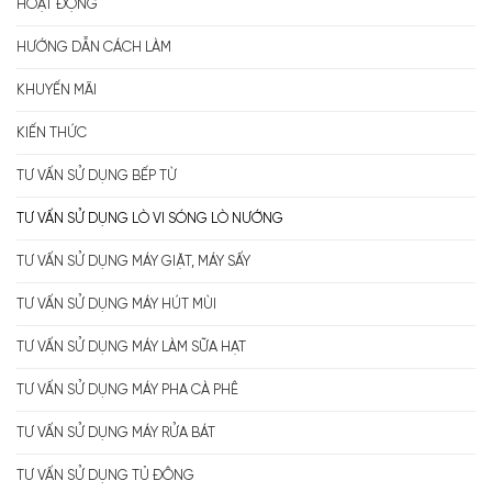
HOẠT ĐỘNG
HƯỚNG DẪN CÁCH LÀM
KHUYẾN MÃI
KIẾN THỨC
TƯ VẤN SỬ DỤNG BẾP TỪ
TƯ VẤN SỬ DỤNG LÒ VI SÓNG LÒ NƯỚNG
TƯ VẤN SỬ DỤNG MÁY GIẶT, MÁY SẤY
TƯ VẤN SỬ DỤNG MÁY HÚT MÙI
TƯ VẤN SỬ DỤNG MÁY LÀM SỮA HẠT
TƯ VẤN SỬ DỤNG MÁY PHA CÀ PHÊ
TƯ VẤN SỬ DỤNG MÁY RỬA BÁT
TƯ VẤN SỬ DỤNG TỦ ĐÔNG