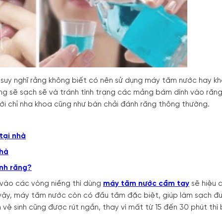
ó suy nghĩ rằng không biết có nên sử dụng máy tăm nước hay k
ệng sẽ sạch sẽ và tránh tình trạng các mảng bám dính vào răng
 với chỉ nha khoa cũng như bàn chải đánh răng thông thường.
tại nhà
nhà
ánh răng?
 vào các vòng niềng thì dùng
máy tăm nước cầm tay
sẽ hiệu 
 vậy, máy tăm nước còn có đầu tăm đặc biệt, giúp làm sạch đ
 vệ sinh cũng được rút ngắn, thay vì mất từ 15 đến 30 phút thì