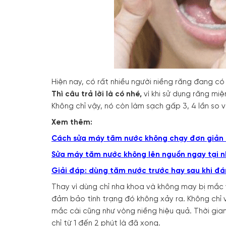
Hiện nay, có rất nhiều người niềng răng đang c
Thì câu trả lời là có nhé,
vì khi sử dụng răng mi
Không chỉ vậy, nó còn làm sạch gấp 3, 4 lần so
Xem thêm:
Cách sửa
máy tăm nước không chạy đơn giản 
Sửa máy tăm nước không lên nguồn ngay tại 
Giải đáp: dùng tăm nước trước hay sau khi đ
Thay vì dùng chỉ nha khoa và không may bị mắc
đảm bảo tình trạng đó không xảy ra. Không chỉ
mắc cài cũng như vòng niềng hiệu quả. Thời gian
chỉ từ 1 đến 2 phút là đã xong.