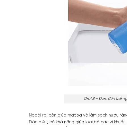
Oral B – Đem đến trải n
Ngoài ra, còn giúp mát xa và làm sạch nướu ră
Đặc biệt, có khả năng giúp loại bỏ các vi khuẩn