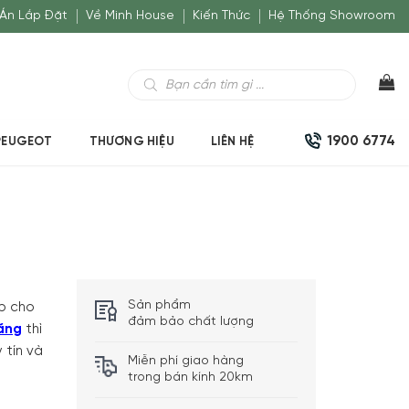
Án Lắp Đặt
Về Minh House
Kiến Thức
Hệ Thống Showroom
Tìm
kiếm
sản
phẩm
1900 6774
PEUGEOT
THƯƠNG HIỆU
LIÊN HỆ
Sản phẩm
úp cho
đảm bảo chất lượng
ăng
thì
 tín và
Miễn phí giao hàng
trong bán kính 20km