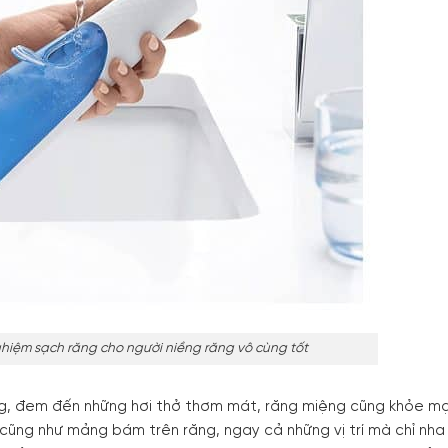
ghiệm sạch răng cho người niềng răng vô cùng tốt
ng, đem đến những hơi thở thơm mát, răng miệng cũng khỏe mạ
 cũng như mảng bám trên răng, ngay cả những vị trí mà chỉ nha