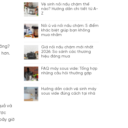
Vệ sinh nồi nấu chậm thế
nào? Hướng dẫn chi tiết từ A-
Z
Nồi ủ và nồi nấu chậm: 5 điểm
khác biệt giúp bạn không
mua nhầm
hông?
Giá nồi nấu chậm mới nhất
2026: So sánh các thương
 hơn.
hiệu đáng mua
FAQ máy sous vide: Tổng hợp
những câu hỏi thường gặp
Hướng dẫn cách vệ sinh máy
sous vide đúng cách tại nhà
quả và
ược
 bây giờ