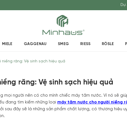
Dự 
MIELE
GAGGENAU
SMEG
RIESS
RÖSLE
niềng răng: Vệ sinh sạch hiệu quả
iềng răng: Vệ sinh sạch hiệu quả
ệng mọi người nên có cho mình chiếc máy tăm nước. Vì nó sẽ gi
ếu đang tìm kiếm những loại
máy tăm nước cho người niềng r
ởi sau đây sẽ là những sản phẩm chất lượng, có thương hiệu uy
ọn.