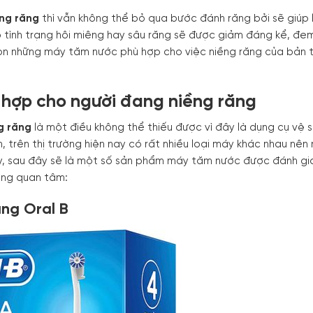
ng răng
thì vẫn không thể bỏ qua bước đánh răng bởi sẽ giúp 
 tình trạng hôi miêng hay sâu răng sẽ được giảm đáng kể, đe
chọn những máy tăm nước phù hợp cho việc niềng răng của bản 
hợp cho người đang niềng răng
g răng
là một điều không thể thiếu được vì đây là dụng cụ vệ s
ên, trên thị trường hiện nay có rất nhiều loại máy khác nhau nê
vậy, sau đây sẽ là một số sản phẩm máy tăm nước được đánh gi
đang quan tâm:
ăng Oral B