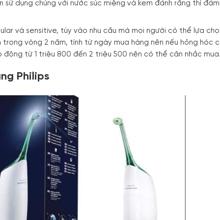
n sử dụng chúng với nước súc miệng và kem đánh răng thì đả
lar và sensitive, tùy vào nhu cầu mà mọi người có thể lựa chọn
 trong vòng 2 năm, tính từ ngày mua hàng nên nếu hỏng hóc c
iao động từ 1 triệu 800 đến 2 triệu 500 nên có thể cân nhắc mua
ng Philips