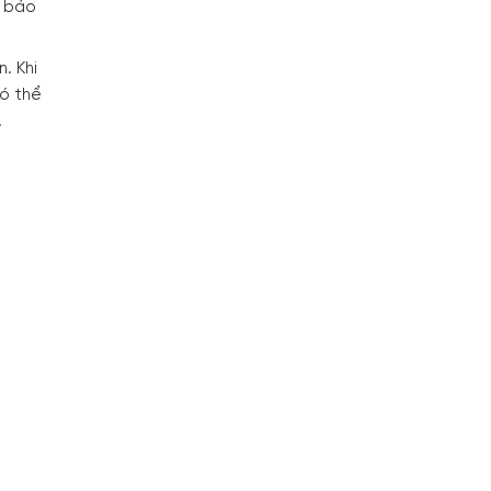
m bảo
. Khi
ó thể
.