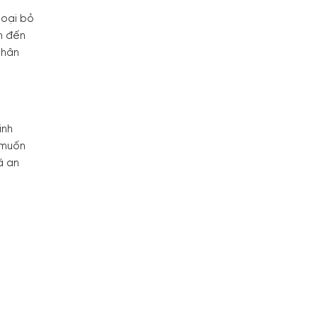
loại bỏ
m đến
thân
inh
n muốn
á an