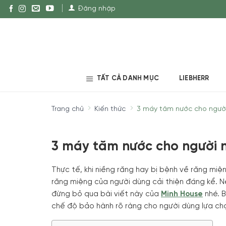
Đăng nhập
TẤT CẢ DANH MỤC
LIEBHERR
Trang chủ
Kiến thức
3 máy tăm nước cho người 
3 máy tăm nước cho người n
Thực tế, khi niềng răng hay bị bệnh về răng mi
răng miệng của người dùng cải thiện đáng kể. N
đừng bỏ qua bài viết này của
Minh House
nhé. B
chế độ bảo hành rõ ràng cho người dùng lựa ch