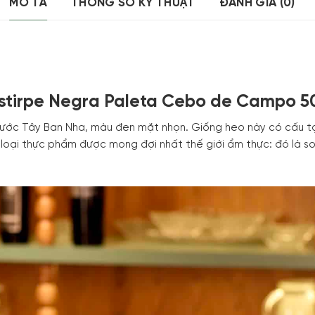
MÔ TẢ
THÔNG SỐ KỸ THUẬT
ĐÁNH GIÁ (0)
stirpe Negra Paleta Cebo de Campo 5
 nước Tây Ban Nha, màu đen mặt nhọn. Giống heo này có cấu t
4 loại thực phẩm được mong đợi nhất thế giới ẩm thực: đó là s