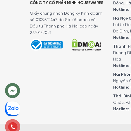
CÔNG TY CỔ PHẦN MINH HOUSEWARES
Đông, Hà
Hotline:
Giấy chứng nhận Đăng ký Kinh doanh
Hà Nội-0
số 0109512447 do Sở Kế hoạch và
Lotte De
Đầu tư Thành phố Hà Nội cấp ngày
Ba Đình, 
27/01/2021
Hotline:
Thanh Hó
Dương Đì
Hóa
Hotline:
Hải Phòn
Nguyên G
Hotline:
Thái Bình
Châu, P.T
Hotline: