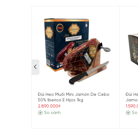
Đùi Heo Muối Estirpe Negra Paleta 50% Iberico 
không bị khô do các vân thịt luôn xen kẽ các v
Những điểm nổi bật của thịt heo 
Thịt heo chất lượng nhất thế giới.
Nhờ việc thường xuyên di chuyển, ăn tự nhiên h
ngon đặc biệt.
Không dùng chất tăng trọng, không dùng thuốc
Quy trình sản xuất, giết mổ và đóng gói tại T
An toàn và giàu chất dinh dưỡng cho sức khỏ
Đùi Heo Muối Mini Jamón De Cebo
Đùi H
50% Iberico E Hijos 1kg
Jamon
2.890.000₫
1.590
So sánh
So