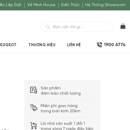
Án Lắp Đặt
Về Minh House
Kiến Thức
Hệ Thống Showroom
Tìm
kiếm
sản
phẩm
1900 6774
PEUGEOT
THƯƠNG HIỆU
LIÊN HỆ
Sản phẩm
đảm bảo chất lượng
Miễn phí giao hàng
trong bán kính 20km
Lỗi nhà sản xuất 1 đổi 1
trong vòng 7 ngày đầu tiên