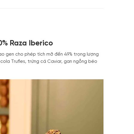
0% Raza Iberico
ạo gen cho phép tích mỡ đến 49% trọng lượng
ocola Trufles, trứng cá Caviar, gan ngỗng béo