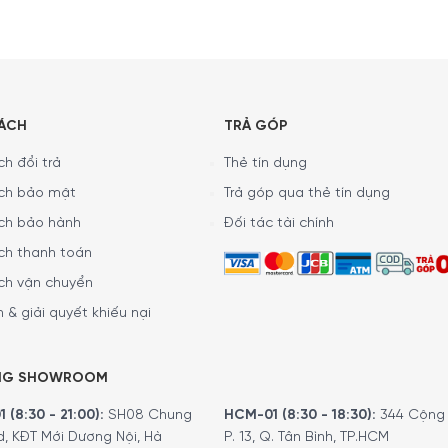
SÁCH
TRẢ GÓP
h đổi trả
Thẻ tín dụng
ch bảo mật
Trả góp qua thẻ tín dụng
ch bảo hành
Đối tác tài chính
ch thanh toán
ch vận chuyển
 & giải quyết khiếu nại
của Đùi Heo Muối Estirpe Negra Paleta 50% 
là một trong 4 loại thực phẩm được mong đợi nhất. Thịt heo I
NG SHOWROOM
ếp sau dầu olive. Chúng là loài heo duy nhất mà thịt có chứa ax
 (8:30 - 21:00):
SH08 Chung
HCM-01 (8:30 - 18:30):
344 Cộng 
d, KĐT Mới Dương Nội, Hà
P. 13, Q. Tân Bình, TP.HCM