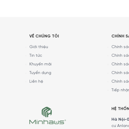
VỀ CHÚNG TÔI
CHÍNH 
Giới thiệu
Chính sác
Tin tức
Chính sá
Khuyến mãi
Chính sá
Tuyển dụng
Chính sá
Liên hệ
Chính sá
Tiếp nhận
Hàm lượng dinh dưỡng khác biệt 
Đùi Heo Muối Estirpe Negra Paleta 50% Iberico 
HỆ THỐ
” nhờ hàm lượng axit oleic trong thịt heo chỉ x
Hà Nội-01
oxy hóa nên rất tốt cho sức khỏe.
cư Anlan