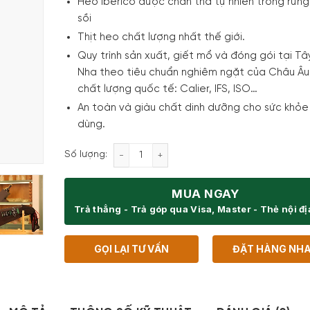
Heo Iberico được chăn thả tự nhiên trong rừn
sồi
Thịt heo chất lượng nhất thế giới.
Quy trình sản xuất, giết mổ và đóng gói tại Tâ
Nha theo tiêu chuẩn nghiêm ngặt của Châu Âu
chất lượng quốc tế: Calier, IFS, ISO…
An toàn và giàu chất dinh dưỡng cho sức khỏe
dùng.
Đùi Heo Muối Estirpe Negra Paleta Ceb
Số lượng:
MUA NGAY
Trả thẳng - Trả góp qua Visa, Master - Thẻ nội đ
GỌI LẠI TƯ VẤN
ĐẶT HÀNG NH