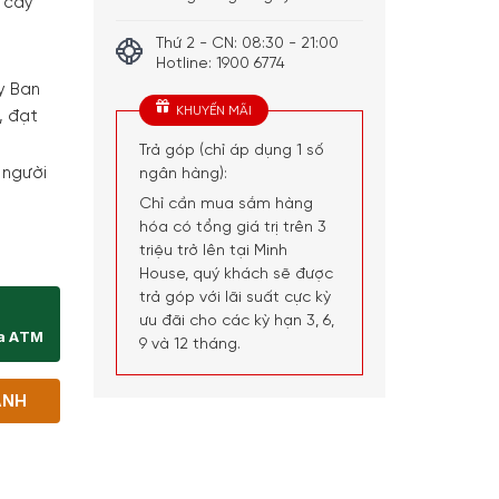
g cây
Thứ 2 - CN: 08:30 - 21:00
Hotline: 1900 6774
y Ban
KHUYẾN MÃI
, đạt
Trả góp (chỉ áp dụng 1 số
 người
ngân hàng):
Chỉ cần mua sắm hàng
hóa có tổng giá trị trên 3
o de Campo 50% Raza Ibérico số lượng
triệu trở lên tại Minh
House, quý khách sẽ được
trả góp với lãi suất cực kỳ
ưu đãi cho các kỳ hạn 3, 6,
ịa ATM
9 và 12 tháng.
ANH