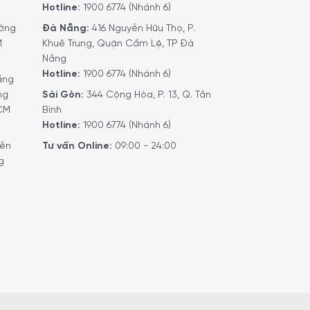
Hotline:
1900 6774 (Nhánh 6)
ờng
Đà Nẵng:
416 Nguyễn Hữu Thọ, P.
M
Khuê Trung, Quận Cẩm Lệ, TP Đà
Nẵng
Hotline:
1900 6774 (Nhánh 6)
ầng
ng
Sài Gòn:
344 Cộng Hòa, P. 13, Q. Tân
HCM
Bình
Hotline:
1900 6774 (Nhánh 6)
yễn
Tư vấn Online:
09:00 - 24:00
g