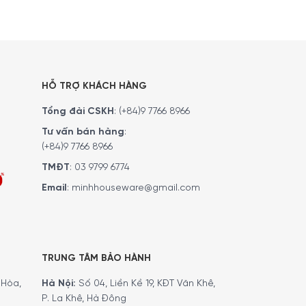
HỖ TRỢ KHÁCH HÀNG
Tổng đài CSKH
:
(+84)9 7766 8966
Tư vấn bán hàng
:
(+84)9 7766 8966
TMĐT
:
03 9799 6774
Email
:
minhhouseware@gmail.com
Iberico
berico còn được mệnh danh là “ Cây olive 4 chân
TRUNG TÂM BẢO HÀNH
it oleic lên đến 60-80% và chứa nhiều chất chống
Hòa,
Hà Nội:
Số 04, Liền Kề 19, KĐT Văn Khê,
P. La Khê, Hà Đông