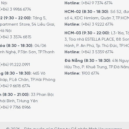
 Nội
Hotline:
(+84) 9 7374 6774
(+84) 3 9986 6774
HCM-02 (8:30 - 18:30):
Số 52, đư
2 (9:30 - 22:00):
Tầng 5,
số 4, KDC Himlam, Quận 7, TP.HC
partment Store, 54 Liễu Giai,
Hotline:
(+84) 3 9222 6774
Hà Nội
HCM-03 (9:30 - 22:00):
L3-16a, T
(+84) 3 3574 6815
3, Tòa nhà ESTELLA PLACE, 88 So
a (8:30 - 18:30):
04/06
Hành, P. An Phú, Tp. Thủ Đức, TP.
nh Nghệ, P.Tân Sơn, TP.Thanh
Hotline:
(+84) 3 5359 6774
Đà Nẵng (8:30 - 18:30):
416 Ngu
(+84) 91.222.0991
Hữu Thọ, P. Khuê Trung, TP.Đà Nẵn
g (8:30 - 18:30):
465 Võ
Hotline:
1900 6774
iáp, P.Lê Chân, TP.Hải Phòng
(+84) 9 6618 6774
 (8:30 - 21:00):
33 Phan Bội
hái Bình, T.Hưng Yên
(+84) 9 7766 8966