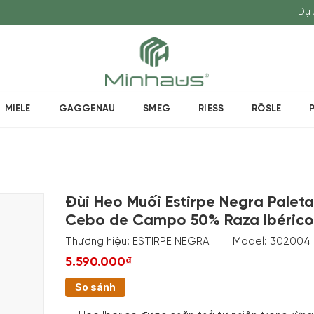
Dự 
MIELE
GAGGENAU
SMEG
RIESS
RÖSLE
Đùi Heo Muối Estirpe Negra Paleta
Cebo de Campo 50% Raza Ibérico
Thương hiệu:
ESTIRPE NEGRA
Model:
302004
5.590.000₫
So sánh