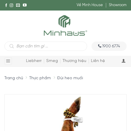
Về Minh House
Showroom
Tìm
1900 6774
kiếm
sản
phẩm
Liebherr
Smeg
Thương hiệu
Liên hệ
Trang chủ
Thực phẩm
Đùi heo muối