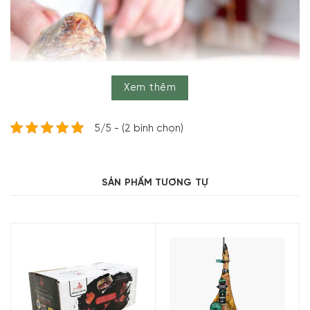
Xem thêm
5/5 - (2 bình chọn)
SẢN PHẨM TƯƠNG TỰ
Protein của nó có chất lượng cao, tức là nó chứa tất cả
các axit amin thiết yếu (100 g Jamón Iberico tương