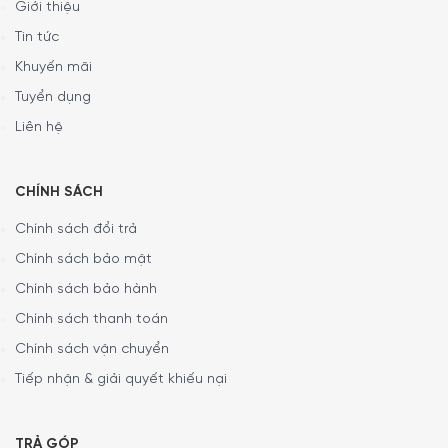
MINH HOUSE CAM KẾT
:
Giới thiệu
Tin tức
Giao hàng nhanh chóng toàn quốc
Bảo hành bằng thẻ bảo hành chính hãng từ công ty
Khuyến mãi
Bảo hành 1 đổi 1 trong vòng 7 ngày
Tuyển dụng
Ngoài ra, Quý khách có thể tham khảo các Thực
Liên hệ
phẩm
Thịt Heo Muối
khác của chúng tôi
TẠI ĐÂY
CHÍNH SÁCH
5/5 - (2 bình chọn)
Chính sách đổi trả
Chính sách bảo mật
Chính sách bảo hành
Chính sách thanh toán
Chính sách vận chuyển
Tiếp nhận & giải quyết khiếu nại
TRẢ GÓP