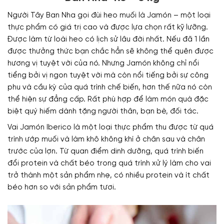
Người Tây Ban Nha gọi đùi heo muối là Jamón – một loại
thực phẩm có giá trị cao và được lựa chọn rất kỹ lưỡng.
Được làm từ loài heo có lịch sử lâu đời nhất. Nếu đã 1 lần
được thưởng thức bạn chắc hẳn sẽ không thể quên được
hương vị tuyệt vời của nó. Nhưng Jamón không chỉ nổi
tiểng bởi vị ngon tuyệt vời mà còn nổi tiếng bởi sự công
phu và cầu kỳ của quá trình chế biến, hơn thế nữa nó còn
thể hiện sự đẳng cấp. Rất phù hợp để làm món quà đặc
biệt quý hiếm dành tặng người thân, bạn bè, đối tác.
Vai Jamón Iberico là một loại thực phẩm thu được từ quá
trình ướp muối và làm khô không khí ở chân sau và chân
trước của lợn. Từ quan điểm dinh dưỡng, quá trình biến
đổi protein và chất béo trong quá trình xử lý làm cho vai
trở thành một sản phẩm nhẹ, có nhiều protein và ít chất
béo hơn so với sản phẩm tươi.