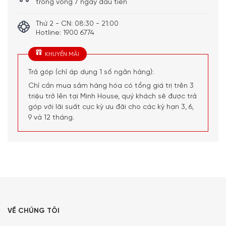
trong vòng 7 ngày đầu tiên
Thứ 2 - CN: 08:30 - 21:00
Hotline: 1900 6774
KHUYẾN MÃI
Trả góp (chỉ áp dụng 1 số ngân hàng):
Chỉ cần mua sắm hàng hóa có tổng giá trị trên 3
triệu trở lên tại Minh House, quý khách sẽ được trả
góp với lãi suất cực kỳ ưu đãi cho các kỳ hạn 3, 6,
9 và 12 tháng.
Quý vị hãy gọi điện trực tiếp vào Hotline:
1900 6774
để
nhận được những tư vấn chi tiết và đặt mua sản phẩm.
Hoặc đặt hàng trực tiếp trên website. Minh House sẽ gọi
VỀ CHÚNG TÔI
lại để xác nhận đơn hàng với quý khách.