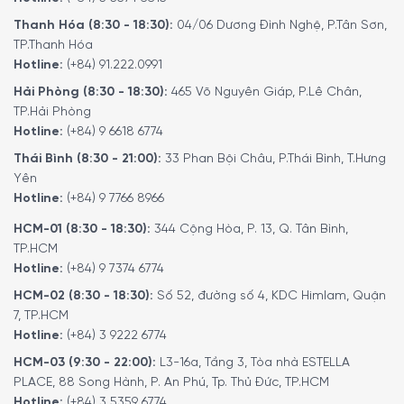
Thanh Hóa (8:30 - 18:30):
04/06 Dương Đình Nghệ, P.Tân Sơn,
TP.Thanh Hóa
Hotline:
(+84) 91.222.0991
Hải Phòng (8:30 - 18:30):
465 Võ Nguyên Giáp, P.Lê Chân,
TP.Hải Phòng
Hotline:
(+84) 9 6618 6774
Thái Bình (8:30 - 21:00):
33 Phan Bội Châu, P.Thái Bình, T.Hưng
Yên
Hotline:
(+84) 9 7766 8966
HCM-01 (8:30 - 18:30):
344 Cộng Hòa, P. 13, Q. Tân Bình,
TP.HCM
Hotline:
(+84) 9 7374 6774
HCM-02 (8:30 - 18:30):
Số 52, đường số 4, KDC Himlam, Quận
7, TP.HCM
Hotline:
(+84) 3 9222 6774
HCM-03 (9:30 - 22:00):
L3-16a, Tầng 3, Tòa nhà ESTELLA
PLACE, 88 Song Hành, P. An Phú, Tp. Thủ Đức, TP.HCM
Hotline:
(+84) 3 5359 6774