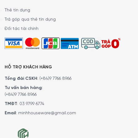
Thẻ tín dụng
Trả góp qua thẻ tín dụng
Đối tác tài chính
HỖ TRỢ KHÁCH HÀNG
Tổng đài CSKH
:
(+84)9 7766 8966
Tư vấn bán hàng
:
(+84)9 7766 8966
TMĐT
:
03 9799 6774
Email
:
minhhouseware@gmail.com